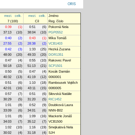
ORIS
mezi.
celk.
mezi.
celk.
Jméno
7 (100)
Cíl
Reg. číslo
0:39
(1)
0:51
(6)
Pokorná Nela
37:13
(10)
38:04
(10)
PGP0552
0:40
(2)
0:43
(1)
Míka Tomáš
27:55
(2)
28:38
(2)
VCB1403
0:42
(3)
1:33
(25)
Hezká Zuzana
48:00
(20)
49:33
(20)
DOR1351
0:47
(4)
0:55
(10)
Rakovec Pavel
50:18
(22)
51:13
(21)
SCP1501
0:50
(5)
0:47
(4)
Kosák Damián
40:32
(13)
41:19
(12)
0060001
0:51
(6)
1:10
(18)
Rambousek Vojtěch
42:01
(16)
43:11
(15)
0080005
0:57
(7)
0:51
(6)
Silovská Natálie
30:29
(5)
31:20
(5)
RIC1452
1:01
(8)
0:52
(9)
Doubková Laura
33:09
(6)
34:01
(6)
NNN-B02
1:01
(8)
1:09
(16)
Mackerle Jonáš
34:03
(7)
35:12
(7)
VCB1500
1:02
(10)
1:16
(19)
Smejkalová Nela
30:02
(4)
31:18
(4)
SJH