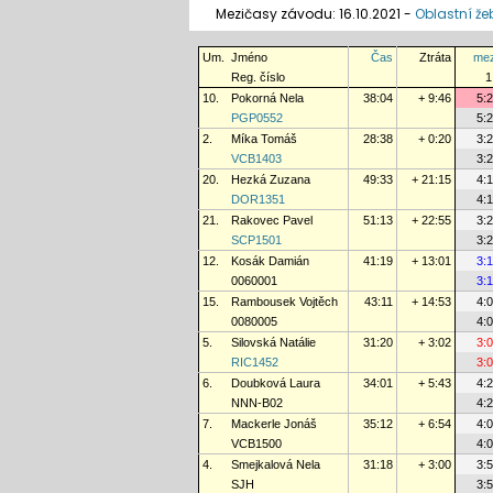
Mezičasy závodu: 16.10.2021 -
Oblastní že
Um.
Jméno
Čas
Ztráta
mez
Reg. číslo
1
10.
Pokorná Nela
38:04
+ 9:46
5:
PGP0552
5:
2.
Míka Tomáš
28:38
+ 0:20
3:
VCB1403
3:
20.
Hezká Zuzana
49:33
+ 21:15
4:
DOR1351
4:
21.
Rakovec Pavel
51:13
+ 22:55
3:
SCP1501
3:
12.
Kosák Damián
41:19
+ 13:01
3:
0060001
3:
15.
Rambousek Vojtěch
43:11
+ 14:53
4:
0080005
4:
5.
Silovská Natálie
31:20
+ 3:02
3:
RIC1452
3:
6.
Doubková Laura
34:01
+ 5:43
4:
NNN-B02
4:
7.
Mackerle Jonáš
35:12
+ 6:54
4:
VCB1500
4:
4.
Smejkalová Nela
31:18
+ 3:00
3:
SJH
3: