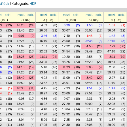
bříček
|
Kategorie:
HDR
i.
celk.
mezi.
celk.
mezi.
celk.
mezi.
celk.
mezi.
celk.
mezi.
celk.
 (101)
2 (102)
3 (103)
4 (104)
5 (105)
6 (106)
23
(23)
16:23
(24)
4:52
(8)
6:29
(2)
1:56
(3)
1:31
(1)
23
(23)
21:46
(25)
26:38
(21)
33:07
(13)
35:03
(12)
36:34
(12)
23
(4)
9:01
(9)
3:46
(3)
7:40
(7)
1:43
(1)
1:42
(3)
23
(4)
12:24
(6)
16:10
(4)
23:50
(4)
25:33
(3)
27:15
(3)
16
(17)
11:09
(15)
7:07
(21)
12:22
(20)
4:55
(26)
7:29
(30)
16
(17)
15:25
(13)
22:32
(14)
34:54
(19)
39:49
(20)
47:18
(22)
28
(5)
18:26
(26)
11:11
(24)
10:20
(16)
2:55
(8)
3:11
(19)
28
(5)
21:54
(26)
33:05
(27)
43:25
(23)
46:20
(22)
49:31
(23)
16
(2)
14:10
(19)
5:48
(16)
11:23
(18)
3:05
(9)
2:00
(6)
16
(2)
17:26
(17)
23:14
(15)
34:37
(15)
37:42
(14)
39:42
(15)
01
(13)
15:49
(23)
4:02
(4)
11:09
(17)
3:42
(20)
2:27
(11)
01
(13)
19:50
(22)
23:52
(17)
35:01
(20)
38:43
(18)
41:10
(18)
04
(1)
10:38
(11)
4:45
(6)
7:33
(5)
1:51
(2)
1:41
(2)
04
(1)
13:42
(10)
18:27
(9)
26:00
(6)
27:51
(6)
29:32
(6)
23
(18)
9:03
(10)
4:56
(9)
9:07
(10)
2:31
(5)
2:08
(7)
23
(18)
13:26
(9)
18:22
(8)
27:29
(9)
30:00
(7)
32:08
(7)
01
(13)
8:39
(8)
4:48
(7)
10:04
(14)
3:10
(13)
2:20
(9)
01
(13)
12:40
(7)
17:28
(6)
27:32
(10)
30:42
(10)
33:02
(9)
52
(11)
8:04
(4)
5:09
(11)
7:25
(4)
2:33
(6)
1:57
(4)
52
(11)
11:56
(4)
17:05
(5)
24:30
(5)
27:03
(5)
29:00
(5)