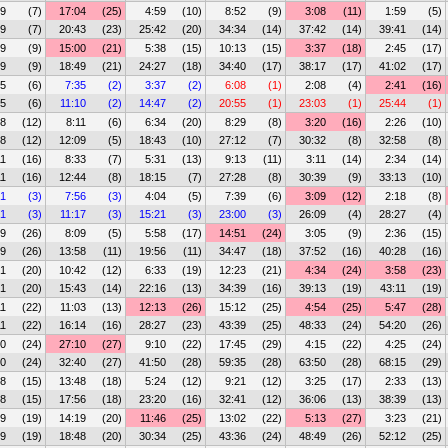
39
(7)
17:04
(25)
4:59
(10)
8:52
(9)
3:08
(11)
1:59
(5)
39
(7)
20:43
(23)
25:42
(20)
34:34
(14)
37:42
(14)
39:41
(14)
49
(9)
15:00
(21)
5:38
(15)
10:13
(15)
3:37
(18)
2:45
(17)
49
(9)
18:49
(21)
24:27
(18)
34:40
(17)
38:17
(17)
41:02
(17)
35
(6)
7:35
(2)
3:37
(2)
6:08
(1)
2:08
(4)
2:41
(16)
35
(6)
11:10
(2)
14:47
(2)
20:55
(1)
23:03
(1)
25:44
(1)
58
(12)
8:11
(6)
6:34
(20)
8:29
(8)
3:20
(16)
2:26
(10)
58
(12)
12:09
(5)
18:43
(10)
27:12
(7)
30:32
(8)
32:58
(8)
11
(16)
8:33
(7)
5:31
(13)
9:13
(11)
3:11
(14)
2:34
(14)
11
(16)
12:44
(8)
18:15
(7)
27:28
(8)
30:39
(9)
33:13
(10)
21
(3)
7:56
(3)
4:04
(5)
7:39
(6)
3:09
(12)
2:18
(8)
21
(3)
11:17
(3)
15:21
(3)
23:00
(3)
26:09
(4)
28:27
(4)
49
(26)
8:09
(5)
5:58
(17)
14:51
(24)
3:05
(9)
2:36
(15)
49
(26)
13:58
(11)
19:56
(11)
34:47
(18)
37:52
(16)
40:28
(16)
01
(20)
10:42
(12)
6:33
(19)
12:23
(21)
4:34
(24)
3:58
(23)
01
(20)
15:43
(14)
22:16
(13)
34:39
(16)
39:13
(19)
43:11
(19)
11
(22)
11:03
(13)
12:13
(26)
15:12
(25)
4:54
(25)
5:47
(28)
11
(22)
16:14
(16)
28:27
(23)
43:39
(25)
48:33
(24)
54:20
(26)
30
(24)
27:10
(27)
9:10
(22)
17:45
(29)
4:15
(22)
4:25
(24)
30
(24)
32:40
(27)
41:50
(28)
59:35
(28)
63:50
(28)
68:15
(29)
08
(15)
13:48
(18)
5:24
(12)
9:21
(12)
3:25
(17)
2:33
(13)
08
(15)
17:56
(18)
23:20
(16)
32:41
(12)
36:06
(13)
38:39
(13)
29
(19)
14:19
(20)
11:46
(25)
13:02
(22)
5:13
(27)
3:23
(21)
29
(19)
18:48
(20)
30:34
(25)
43:36
(24)
48:49
(26)
52:12
(25)