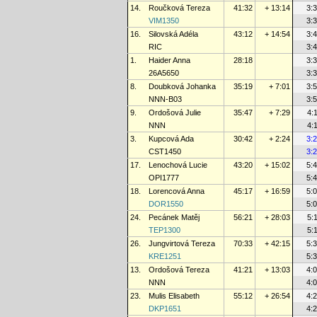
14.
Roučková Tereza
41:32
+ 13:14
3:
VIM1350
3:
16.
Silovská Adéla
43:12
+ 14:54
3:
RIC
3:
1.
Haider Anna
28:18
3:
26A5650
3:
8.
Doubková Johanka
35:19
+ 7:01
3:
NNN-B03
3:
9.
Ordošová Julie
35:47
+ 7:29
4:
NNN
4:
3.
Kupcová Ada
30:42
+ 2:24
3:
CST1450
3:
17.
Lenochová Lucie
43:20
+ 15:02
5:
OPI1777
5:
18.
Lorencová Anna
45:17
+ 16:59
5:
DOR1550
5:
24.
Pecánek Matěj
56:21
+ 28:03
5:
TEP1300
5:
26.
Jungvirtová Tereza
70:33
+ 42:15
5:
KRE1251
5:
13.
Ordošová Tereza
41:21
+ 13:03
4:
NNN
4:
23.
Mulis Elisabeth
55:12
+ 26:54
4:
DKP1651
4: