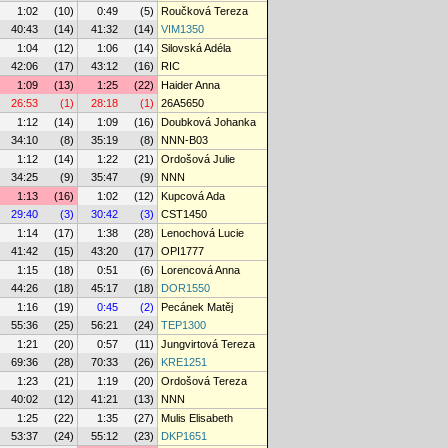
1:02
(10)
0:49
(5)
Roučková Tereza
40:43
(14)
41:32
(14)
VIM1350
1:04
(12)
1:06
(14)
Silovská Adéla
42:06
(17)
43:12
(16)
RIC
1:09
(13)
1:25
(22)
Haider Anna
26:53
(1)
28:18
(1)
26A5650
1:12
(14)
1:09
(16)
Doubková Johanka
34:10
(8)
35:19
(8)
NNN-B03
1:12
(14)
1:22
(21)
Ordošová Julie
34:25
(9)
35:47
(9)
NNN
1:13
(16)
1:02
(12)
Kupcová Ada
29:40
(3)
30:42
(3)
CST1450
1:14
(17)
1:38
(28)
Lenochová Lucie
41:42
(15)
43:20
(17)
OPI1777
1:15
(18)
0:51
(6)
Lorencová Anna
44:26
(18)
45:17
(18)
DOR1550
1:16
(19)
0:45
(2)
Pecánek Matěj
55:36
(25)
56:21
(24)
TEP1300
1:21
(20)
0:57
(11)
Jungvirtová Tereza
69:36
(28)
70:33
(26)
KRE1251
1:23
(21)
1:19
(20)
Ordošová Tereza
40:02
(12)
41:21
(13)
NNN
1:25
(22)
1:35
(27)
Mulis Elisabeth
53:37
(24)
55:12
(23)
DKP1651