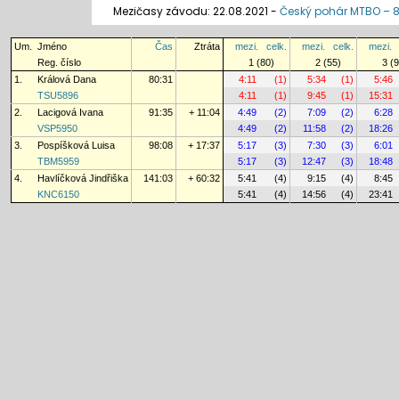
Mezičasy závodu: 22.08.2021 -
Český pohár MTBO – 8.
Um.
Jméno
Čas
Ztráta
mezi.
celk.
mezi.
celk.
mezi.
Reg. číslo
1 (80)
2 (55)
3 (9
1.
Králová Dana
80:31
4:11
(1)
5:34
(1)
5:46
TSU5896
4:11
(1)
9:45
(1)
15:31
2.
Lacigová Ivana
91:35
+ 11:04
4:49
(2)
7:09
(2)
6:28
VSP5950
4:49
(2)
11:58
(2)
18:26
3.
Pospíšková Luisa
98:08
+ 17:37
5:17
(3)
7:30
(3)
6:01
TBM5959
5:17
(3)
12:47
(3)
18:48
4.
Havlíčková Jindřiška
141:03
+ 60:32
5:41
(4)
9:15
(4)
8:45
KNC6150
5:41
(4)
14:56
(4)
23:41