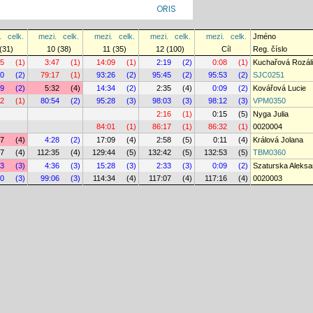
ORIS
.
celk.
mezi.
celk.
mezi.
celk.
mezi.
celk.
mezi.
celk.
Jméno
(31)
10 (38)
11 (35)
12 (100)
Cíl
Reg. číslo
35
(1)
3:47
(1)
14:09
(1)
2:19
(2)
0:08
(1)
Kuchařová Rozál
30
(2)
79:17
(1)
93:26
(2)
95:45
(2)
95:53
(2)
SJC0251
59
(2)
5:32
(4)
14:34
(2)
2:35
(4)
0:09
(2)
Kovářová Lucie
22
(1)
80:54
(2)
95:28
(3)
98:03
(3)
98:12
(3)
VPM0350
2:16
(1)
0:15
(5)
Nyga Julia
84:01
(1)
86:17
(1)
86:32
(1)
0020004
37
(4)
4:28
(2)
17:09
(4)
2:58
(5)
0:11
(4)
Králová Jolana
07
(4)
112:35
(4)
129:44
(5)
132:42
(5)
132:53
(5)
TBM0360
03
(3)
4:36
(3)
15:28
(3)
2:33
(3)
0:09
(2)
Szaturska Aleksa
30
(3)
99:06
(3)
114:34
(4)
117:07
(4)
117:16
(4)
0020003