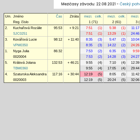
Mezičasy závodu: 22.08.2021 -
Český pohá
Um.
Jméno
Čas
Ztráta
mezi.
celk.
mezi.
celk.
mezi.
Reg. číslo
1 (71)
2 (61)
3 (
2.
Kuchařová Rozálie
95:53
+ 9:21
7:51
(1)
5:38
(1)
11:17
SJC0251
7:51
(1)
13:29
(1)
24:46
3.
Kovářová Lucie
98:12
+ 11:40
8:35
(3)
5:47
(2)
10:04
VPM0350
8:35
(3)
14:22
(2)
24:26
1.
Nyga Julia
86:32
7:53
(2)
6:35
(3)
9:59
0020004
7:53
(2)
14:28
(3)
24:27
5.
Králová Jolana
132:53
+ 46:21
9:55
(4)
7:10
(4)
12:39
TBM0360
9:55
(4)
17:05
(4)
29:44
4.
Szaturska Aleksandra
117:16
+ 30:44
12:19
(5)
8:05
(5)
11:42
0020003
12:19
(5)
20:24
(5)
32:06