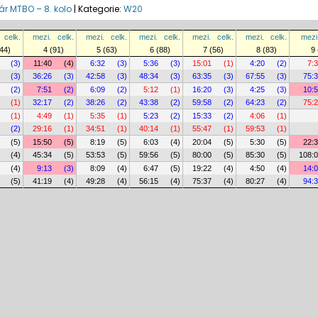
r MTBO – 8. kolo
|
Kategorie:
W20
celk.
mezi.
celk.
mezi.
celk.
mezi.
celk.
mezi.
celk.
mezi.
celk.
mezi
44)
4 (91)
5 (63)
6 (88)
7 (56)
8 (83)
9 
(3)
11:40
(4)
6:32
(3)
5:36
(3)
15:01
(1)
4:20
(2)
7:
(3)
36:26
(3)
42:58
(3)
48:34
(3)
63:35
(3)
67:55
(3)
75:
(2)
7:51
(2)
6:09
(2)
5:12
(1)
16:20
(3)
4:25
(3)
10:
(1)
32:17
(2)
38:26
(2)
43:38
(2)
59:58
(2)
64:23
(2)
75:
(1)
4:49
(1)
5:35
(1)
5:23
(2)
15:33
(2)
4:06
(1)
(2)
29:16
(1)
34:51
(1)
40:14
(1)
55:47
(1)
59:53
(1)
(5)
15:50
(5)
8:19
(5)
6:03
(4)
20:04
(5)
5:30
(5)
22:
(4)
45:34
(5)
53:53
(5)
59:56
(5)
80:00
(5)
85:30
(5)
108:
(4)
9:13
(3)
8:09
(4)
6:47
(5)
19:22
(4)
4:50
(4)
14:
(5)
41:19
(4)
49:28
(4)
56:15
(4)
75:37
(4)
80:27
(4)
94: