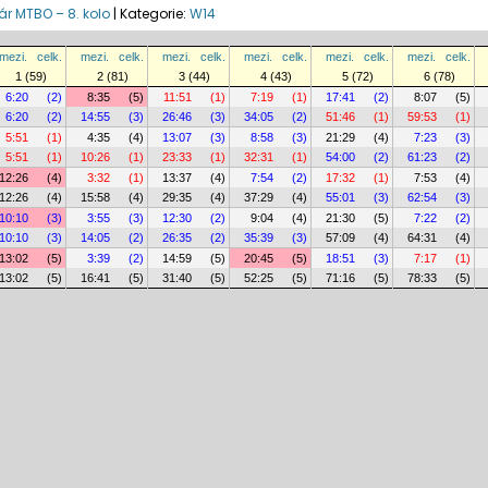
r MTBO – 8. kolo
|
Kategorie:
W14
mezi.
celk.
mezi.
celk.
mezi.
celk.
mezi.
celk.
mezi.
celk.
mezi.
celk.
1 (59)
2 (81)
3 (44)
4 (43)
5 (72)
6 (78)
6:20
(2)
8:35
(5)
11:51
(1)
7:19
(1)
17:41
(2)
8:07
(5)
6:20
(2)
14:55
(3)
26:46
(3)
34:05
(2)
51:46
(1)
59:53
(1)
5:51
(1)
4:35
(4)
13:07
(3)
8:58
(3)
21:29
(4)
7:23
(3)
5:51
(1)
10:26
(1)
23:33
(1)
32:31
(1)
54:00
(2)
61:23
(2)
12:26
(4)
3:32
(1)
13:37
(4)
7:54
(2)
17:32
(1)
7:53
(4)
12:26
(4)
15:58
(4)
29:35
(4)
37:29
(4)
55:01
(3)
62:54
(3)
10:10
(3)
3:55
(3)
12:30
(2)
9:04
(4)
21:30
(5)
7:22
(2)
10:10
(3)
14:05
(2)
26:35
(2)
35:39
(3)
57:09
(4)
64:31
(4)
13:02
(5)
3:39
(2)
14:59
(5)
20:45
(5)
18:51
(3)
7:17
(1)
13:02
(5)
16:41
(5)
31:40
(5)
52:25
(5)
71:16
(5)
78:33
(5)