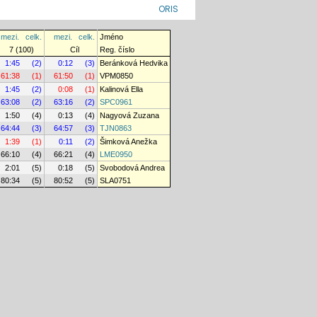
ORIS
mezi.
celk.
mezi.
celk.
Jméno
7 (100)
Cíl
Reg. číslo
1:45
(2)
0:12
(3)
Beránková Hedvika
61:38
(1)
61:50
(1)
VPM0850
1:45
(2)
0:08
(1)
Kalinová Ella
63:08
(2)
63:16
(2)
SPC0961
1:50
(4)
0:13
(4)
Nagyová Zuzana
64:44
(3)
64:57
(3)
TJN0863
1:39
(1)
0:11
(2)
Šimková Anežka
66:10
(4)
66:21
(4)
LME0950
2:01
(5)
0:18
(5)
Svobodová Andrea
80:34
(5)
80:52
(5)
SLA0751