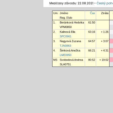
Mezičasy závodu: 22.08.2021 -
Český pohá
Um.
Jméno
Čas
Ztráta
Reg. číslo
1.
Beránková Hedvika
61:50
VPM0850
2.
Kalinová Ella
63:16
+ 1:26
SPC0961
3.
Nagyová Zuzana
64:57
+ 3:07
TJN0863
4.
Šimková Anežka
66:21
+ 4:31
LME0950
MS
Svobodová Andrea
80:52
+ 19:02
SLA0751