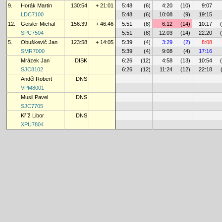
9.
Horák Martin
130:54
+ 21:01
5:48
(6)
4:20
(10)
9:07
LDC7100
5:48
(6)
10:08
(9)
19:15
12.
Geisler Michal
156:39
+ 46:46
5:51
(8)
6:12
(14)
10:17
SPC7504
5:51
(8)
12:03
(14)
22:20
5.
Obuškevič Jan
123:58
+ 14:05
5:39
(4)
3:29
(2)
8:08
SMR7000
5:39
(4)
9:08
(4)
17:16
Mrázek Jan
DISK
6:26
(12)
4:58
(13)
10:54
SJC8102
6:26
(12)
11:24
(12)
22:18
Anděl Robert
DNS
VPM8001
Musil Pavel
DNS
SJC7705
Kříž Libor
DNS
XPU7804