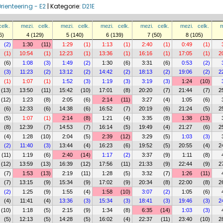
ienteering - E2
|
Kategorie:
D21E
celk.
mezi.
celk.
mezi.
celk.
mezi.
celk.
mezi.
celk.
mezi.
celk.
m
6)
4 (129)
5 (140)
6 (139)
7 (50)
8 (105)
(2)
1:30
(11)
1:29
(1)
1:13
(1)
2:40
(1)
0:49
(1)
(1)
10:54
(1)
12:23
(1)
13:36
(1)
16:16
(1)
17:05
(1)
2
(6)
1:08
(3)
1:49
(2)
1:30
(6)
3:31
(6)
0:53
(2)
(3)
11:23
(2)
13:12
(2)
14:42
(2)
18:13
(2)
19:06
(2)
2
(1)
1:07
(1)
1:52
(3)
1:19
(3)
3:19
(3)
1:24
(10)
(13)
13:50
(11)
15:42
(10)
17:01
(8)
20:20
(7)
21:44
(7)
2
(12)
1:23
(8)
2:05
(6)
2:14
(11)
3:27
(4)
1:05
(6)
(6)
12:33
(6)
14:38
(6)
16:52
(7)
20:19
(6)
21:24
(5)
2
(5)
1:07
(1)
2:14
(8)
1:21
(4)
3:35
(8)
1:38
(13)
(8)
12:39
(7)
14:53
(7)
16:14
(5)
19:49
(4)
21:27
(6)
2
(4)
1:28
(10)
2:04
(5)
2:39
(12)
3:29
(5)
1:03
(3)
(2)
11:40
(3)
13:44
(4)
16:23
(6)
19:52
(5)
20:55
(4)
2
(11)
1:19
(6)
2:40
(14)
1:17
(2)
3:37
(9)
1:11
(8)
(12)
13:59
(13)
16:39
(12)
17:56
(11)
21:33
(9)
22:44
(9)
2
(7)
1:53
(13)
2:19
(11)
1:28
(5)
3:32
(7)
1:26
(11)
(7)
13:15
(9)
15:34
(9)
17:02
(9)
20:34
(8)
22:00
(8)
2
(2)
1:25
(9)
1:55
(4)
1:58
(10)
3:07
(2)
1:05
(6)
(4)
11:41
(4)
13:36
(3)
15:34
(3)
18:41
(3)
19:46
(3)
2
(10)
1:18
(5)
2:15
(9)
1:34
(8)
6:35
(14)
1:03
(3)
(5)
12:13
(5)
14:28
(5)
16:02
(4)
22:37
(11)
23:40
(10)
2