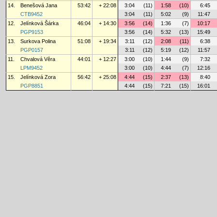
14.
Benešová Jana
53:42
+ 22:08
3:04
(11)
1:58
(10)
6:45
CTB9452
3:04
(11)
5:02
(9)
11:47
12.
Jelínková Šárka
46:04
+ 14:30
3:56
(14)
1:36
(7)
10:17
PGP9153
3:56
(14)
5:32
(13)
15:49
13.
Surkova Polina
51:08
+ 19:34
3:11
(12)
2:08
(11)
6:38
PGP0157
3:11
(12)
5:19
(12)
11:57
11.
Chvalová Věra
44:01
+ 12:27
3:00
(10)
1:44
(9)
7:32
LPM9452
3:00
(10)
4:44
(7)
12:16
15.
Jelínková Zora
56:42
+ 25:08
4:44
(15)
2:37
(13)
8:40
PGP8851
4:44
(15)
7:21
(15)
16:01