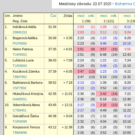
Mezičasy závodu: 22.07.2021 -
Bohemia Or
Um.
Jméno
Čas
Ztráta
mezi.
celk.
mezi.
celk.
mezi.
Reg. číslo
1 (39)
2 (121)
3 (13
1.
Indráková Adéla
31:34
2:03
(1)
1:09
(1)
6:12
ZBM9153
2:03
(1)
3:12
(1)
9:24
2.
Bogarová Adélka
35:09
+ 3:35
2:23
(4)
1:23
(3)
6:29
PGP9056
2:23
(4)
3:46
(2)
10:15
3.
Nieke Patricia
37:35
+ 6:01
2:51
(9)
3:57
(15)
5:55
TUR9552
2:51
(9)
6:48
(14)
12:43
5.
Luštická Lucie
38:43
+ 7:09
2:24
(5)
1:22
(2)
7:24
TUR8650
2:24
(5)
3:46
(2)
11:10
4.
Kozáková Zdenka
37:39
+ 6:05
3:47
(13)
1:23
(3)
6:22
TBM7952
3:47
(13)
5:10
(10)
11:32
6.
Baldrianová Barbora
38:52
+ 7:18
2:13
(2)
1:39
(8)
6:20
VSP7850
2:13
(2)
3:52
(4)
10:12
8.
Hlubučková Kristýna
42:35
+ 11:01
2:36
(8)
2:42
(14)
7:22
KAM9551
2:36
(8)
5:18
(11)
12:40
10.
Voborníková Alena
43:45
+ 12:11
2:17
(3)
2:32
(12)
6:33
CTB9451
2:17
(3)
4:49
(8)
11:22
7.
Sokolářová Šárka
40:38
+ 9:04
2:32
(7)
1:32
(6)
6:12
TUR9999
2:32
(7)
4:04
(6)
10:16
9.
Korpasová Tereza
43:12
+ 11:38
2:26
(6)
1:26
(5)
7:03
TBM9898
2:26
(6)
3:52
(4)
10:55