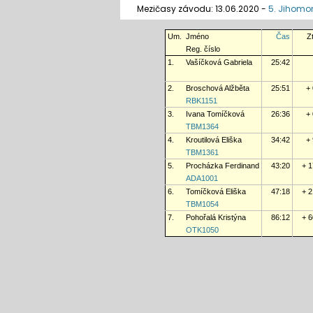
Mezičasy závodu: 13.06.2020 -
5. Jihomor
Um.
Jméno
Čas
Z
Reg. číslo
1.
Vašíčková Gabriela
25:42
2.
Broschová Alžběta
25:51
+ 
RBK1151
3.
Ivana Tomíčková
26:36
+ 
TBM1364
4.
Kroutilová Eliška
34:42
+ 
TBM1361
5.
Procházka Ferdinand
43:20
+ 1
ADA1001
6.
Tomíčková Eliška
47:18
+ 2
TBM1054
7.
Pohořalá Kristýna
86:12
+ 6
OTK1050