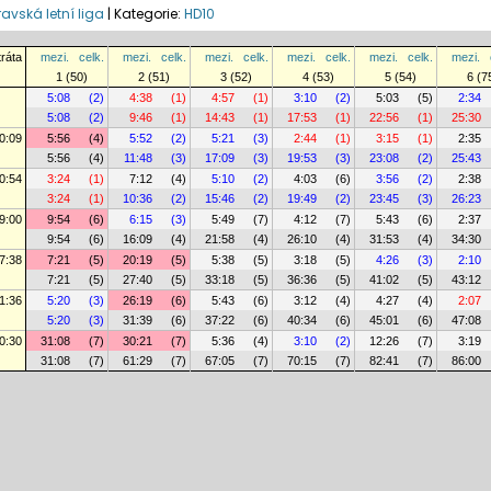
avská letní liga
|
Kategorie:
HD10
tráta
mezi.
celk.
mezi.
celk.
mezi.
celk.
mezi.
celk.
mezi.
celk.
mezi.
1 (50)
2 (51)
3 (52)
4 (53)
5 (54)
6 (7
5:08
(2)
4:38
(1)
4:57
(1)
3:10
(2)
5:03
(5)
2:34
5:08
(2)
9:46
(1)
14:43
(1)
17:53
(1)
22:56
(1)
25:30
0:09
5:56
(4)
5:52
(2)
5:21
(3)
2:44
(1)
3:15
(1)
2:35
5:56
(4)
11:48
(3)
17:09
(3)
19:53
(3)
23:08
(2)
25:43
0:54
3:24
(1)
7:12
(4)
5:10
(2)
4:03
(6)
3:56
(2)
2:38
3:24
(1)
10:36
(2)
15:46
(2)
19:49
(2)
23:45
(3)
26:23
9:00
9:54
(6)
6:15
(3)
5:49
(7)
4:12
(7)
5:43
(6)
2:37
9:54
(6)
16:09
(4)
21:58
(4)
26:10
(4)
31:53
(4)
34:30
7:38
7:21
(5)
20:19
(5)
5:38
(5)
3:18
(5)
4:26
(3)
2:10
7:21
(5)
27:40
(5)
33:18
(5)
36:36
(5)
41:02
(5)
43:12
1:36
5:20
(3)
26:19
(6)
5:43
(6)
3:12
(4)
4:27
(4)
2:07
5:20
(3)
31:39
(6)
37:22
(6)
40:34
(6)
45:01
(6)
47:08
0:30
31:08
(7)
30:21
(7)
5:36
(4)
3:10
(2)
12:26
(7)
3:19
31:08
(7)
61:29
(7)
67:05
(7)
70:15
(7)
82:41
(7)
86:00