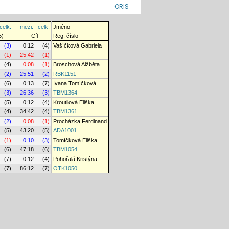
ORIS
celk.
mezi.
celk.
Jméno
5)
Cíl
Reg. číslo
(3)
0:12
(4)
Vašíčková Gabriela
(1)
25:42
(1)
(4)
0:08
(1)
Broschová Alžběta
(2)
25:51
(2)
RBK1151
(6)
0:13
(7)
Ivana Tomíčková
(3)
26:36
(3)
TBM1364
(5)
0:12
(4)
Kroutilová Eliška
(4)
34:42
(4)
TBM1361
(2)
0:08
(1)
Procházka Ferdinand
(5)
43:20
(5)
ADA1001
(1)
0:10
(3)
Tomíčková Eliška
(6)
47:18
(6)
TBM1054
(7)
0:12
(4)
Pohořalá Kristýna
(7)
86:12
(7)
OTK1050