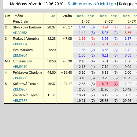
Mezičasy závodu: 13.06.2020 -
5. Jihomoravská letní liga
|
Kategorie
Um.
Jméno
Čas
Ztráta
mezi.
celk.
mezi.
celk.
mezi.
ce
Reg. číslo
1 (55)
2 (63)
3 (57)
2.
Strýčková Barbora
28:37
+ 3:17
1:44
(3)
3:24
(1)
1:28
ADA0852
1:44
(3)
5:08
(2)
6:36
3.
Rotková Veronika
32:28
+ 7:08
1:35
(1)
3:26
(2)
1:37
ZBM0854
1:35
(1)
5:01
(1)
6:38
1.
Eva Marková
25:20
1:36
(2)
3:35
(3)
1:42
ZBM0954
1:36
(2)
5:11
(3)
6:53
MS
Otrusina Jan
30:50
+ 5:30
2:18
(4)
5:01
(4)
1:50
ABM9210
2:18
(4)
7:19
(4)
9:09
4.
Peňázová Charlotte
44:00
+ 18:40
3:10
(6)
6:19
(6)
2:00
ZBM0860
3:10
(6)
9:29
(5)
11:29
5.
Kučerová Tereza
49:37
+ 24:17
2:53
(5)
8:27
(7)
2:22
ZBM0957
2:53
(5)
11:20
(6)
13:42
Žovincová Sylva
DISK
19:21
(7)
6:12
(5)
3:53
ABM7667
19:21
(7)
25:33
(7)
29:26