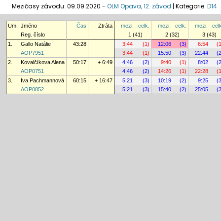
Mezičasy závodu: 09.09.2020 -
OLM Opava, 12. závod
|
Kategorie:
D14
Um.
Jméno
Čas
Ztráta
mezi.
celk.
mezi.
celk.
mezi.
cel
Reg. číslo
1 (41)
2 (32)
3 (43)
1.
Gallo Natálie
43:28
3:44
(1)
12:06
(3)
6:54
(
AOP7951
3:44
(1)
15:50
(3)
22:44
(
2.
Kovalčíkova Alena
50:17
+ 6:49
4:46
(2)
9:40
(1)
8:02
(
AOP0751
4:46
(2)
14:26
(1)
22:28
(
3.
Iva Pachmannová
60:15
+ 16:47
5:21
(3)
10:19
(2)
9:25
(
AOP0852
5:21
(3)
15:40
(2)
25:05
(