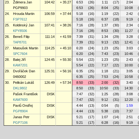
23.
Ždimera Jan
104:42
+ 35:27
6:53
(26)
1:11
(17)
2:04
PGP9903
6:53
(26)
8:04
(25)
10:08
24.
Hrouda Martin
106:59
+ 37:44
5:18
(16)
1:19
(22)
2:42
FSP7612
5:18
(16)
6:37
(18)
9:19
25.
Koldinský Jan
107:41
+ 38:26
7:16
(28)
1:37
(30)
2:34
KPY8506
7:16
(28)
8:53
(30)
11:27
26.
Beneš Filip
111:14
+ 41:59
7:39
(31)
1:34
(29)
3:28
TAP8701
7:39
(31)
9:13
(32)
12:41
27.
Matoušek Martin
114:25
+ 45:10
6:20
(24)
1:23
(25)
3:03
SPC7604
6:20
(24)
7:43
(23)
10:46
28.
Balej Jiří
124:45
+ 55:30
5:54
(22)
1:23
(25)
2:43
KAM7201
5:54
(22)
7:17
(22)
10:00
29.
Dvořáček Dan
125:31
+ 56:16
6:35
(25)
1:18
(21)
3:05
0460002
6:35
(25)
7:53
(24)
10:58
30.
Pelikán Lukáš
126:49
+ 57:34
8:50
(33)
2:00
(32)
3:40
DKL9802
8:50
(33)
10:50
(33)
14:30
Pašek František
DISK
7:47
(32)
1:25
(28)
3:08
KAM7600
7:47
(32)
9:12
(31)
12:20
Pavlů Ondřej
DISK
4:44
(13)
0:54
(5)
1:59
PGP8904
4:44
(13)
5:38
(10)
7:37
Janas Petr
DISK
5:21
(17)
1:07
(14)
2:51
PGP7106
5:21
(17)
6:28
(16)
9:19