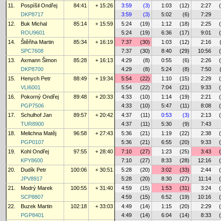
11.
Pospíšil Ondřej
84:41
+ 15:26
3:59
(3)
1:03
(12)
2:27
DKP8717
3:59
(3)
5:02
(6)
7:29
12.
Buk Michal
85:14
+ 15:59
5:24
(19)
1:12
(18)
2:25
ROU9601
5:24
(19)
6:36
(17)
9:01
14.
Štěňha Martin
85:34
+ 16:19
7:37
(30)
1:03
(12)
2:16
SPC7608
7:37
(30)
8:40
(29)
10:56
13.
Axmann Šimon
85:28
+ 16:13
4:29
(8)
0:55
(6)
2:26
DKP8700
4:29
(8)
5:24
(8)
7:50
15.
Henych Petr
88:49
+ 19:34
5:54
(22)
1:10
(15)
2:29
VLI6001
5:54
(22)
7:04
(21)
9:33
16.
Pokorný Ondřej
89:48
+ 20:33
4:33
(10)
1:14
(19)
2:21
PGP7506
4:33
(10)
5:47
(11)
8:08
17.
Schulhof Jan
89:57
+ 20:42
4:37
(11)
0:53
(3)
2:13
TUR8900
4:37
(11)
5:30
(9)
7:43
18.
Melichna Matěj
96:58
+ 27:43
5:36
(21)
1:19
(22)
2:38
PGP0107
5:36
(21)
6:55
(20)
9:33
19.
Kohl Ondřej
97:55
+ 28:40
7:10
(27)
1:23
(25)
3:43
KPY8600
7:10
(27)
8:33
(28)
12:16
20.
Dudík Petr
100:06
+ 30:51
5:28
(20)
3:02
(33)
2:44
JPV8917
5:28
(20)
8:30
(27)
11:14
21.
Modrý Marek
100:55
+ 31:40
4:59
(15)
1:53
(31)
3:24
SCP8807
4:59
(15)
6:52
(19)
10:16
22.
Buzek Martin
102:18
+ 33:03
4:49
(14)
1:15
(20)
2:29
PGP8401
4:49
(14)
6:04
(14)
8:33