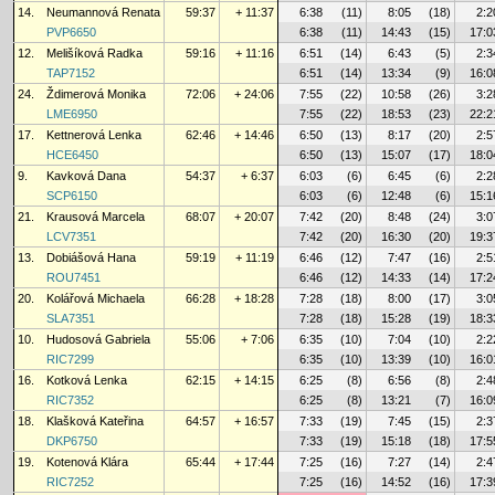
14.
Neumannová Renata
59:37
+ 11:37
6:38
(11)
8:05
(18)
2:2
PVP6650
6:38
(11)
14:43
(15)
17:0
12.
Melišíková Radka
59:16
+ 11:16
6:51
(14)
6:43
(5)
2:3
TAP7152
6:51
(14)
13:34
(9)
16:0
24.
Ždimerová Monika
72:06
+ 24:06
7:55
(22)
10:58
(26)
3:2
LME6950
7:55
(22)
18:53
(23)
22:2
17.
Kettnerová Lenka
62:46
+ 14:46
6:50
(13)
8:17
(20)
2:5
HCE6450
6:50
(13)
15:07
(17)
18:0
9.
Kavková Dana
54:37
+ 6:37
6:03
(6)
6:45
(6)
2:2
SCP6150
6:03
(6)
12:48
(6)
15:1
21.
Krausová Marcela
68:07
+ 20:07
7:42
(20)
8:48
(24)
3:0
LCV7351
7:42
(20)
16:30
(20)
19:3
13.
Dobiášová Hana
59:19
+ 11:19
6:46
(12)
7:47
(16)
2:5
ROU7451
6:46
(12)
14:33
(14)
17:2
20.
Kolářová Michaela
66:28
+ 18:28
7:28
(18)
8:00
(17)
3:0
SLA7351
7:28
(18)
15:28
(19)
18:3
10.
Hudosová Gabriela
55:06
+ 7:06
6:35
(10)
7:04
(10)
2:2
RIC7299
6:35
(10)
13:39
(10)
16:0
16.
Kotková Lenka
62:15
+ 14:15
6:25
(8)
6:56
(8)
2:4
RIC7352
6:25
(8)
13:21
(7)
16:0
18.
Klašková Kateřina
64:57
+ 16:57
7:33
(19)
7:45
(15)
2:3
DKP6750
7:33
(19)
15:18
(18)
17:5
19.
Kotenová Klára
65:44
+ 17:44
7:25
(16)
7:27
(14)
2:4
RIC7252
7:25
(16)
14:52
(16)
17:3