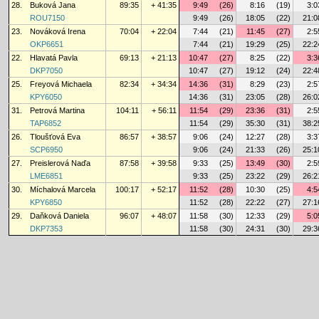
28.
Buková Jana
89:35
+ 41:35
9:49
(26)
8:16
(19)
3:0
ROU7150
9:49
(26)
18:05
(22)
21:0
23.
Nováková Irena
70:04
+ 22:04
7:44
(21)
11:45
(27)
2:5
OKP6651
7:44
(21)
19:29
(25)
22:2
22.
Hlavatá Pavla
69:13
+ 21:13
10:47
(27)
8:25
(22)
3:3
DKP7050
10:47
(27)
19:12
(24)
22:4
25.
Freyová Michaela
82:34
+ 34:34
14:36
(31)
8:29
(23)
2:5
KPY6050
14:36
(31)
23:05
(28)
26:0
31.
Petrová Martina
104:11
+ 56:11
11:54
(29)
23:36
(31)
2:5
TAP6852
11:54
(29)
35:30
(31)
38:2
26.
Tloušťová Eva
86:57
+ 38:57
9:06
(24)
12:27
(28)
3:3
SCP6950
9:06
(24)
21:33
(26)
25:1
27.
Preislerová Naďa
87:58
+ 39:58
9:33
(25)
13:49
(30)
2:5
LME6851
9:33
(25)
23:22
(29)
26:2
30.
Míchalová Marcela
100:17
+ 52:17
11:52
(28)
10:30
(25)
4:5
KPY6850
11:52
(28)
22:22
(27)
27:1
29.
Daňková Daniela
96:07
+ 48:07
11:58
(30)
12:33
(29)
5:0
DKP7353
11:58
(30)
24:31
(30)
29:3