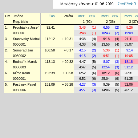
Mezičasy závodu: 01.06.2019 -
Žebříček B
Um.
Jméno
Čas
Ztráta
mezi.
celk.
mezi.
celk.
mezi.
c
Reg. číslo
1 (92)
2 (36)
3 (37)
1.
Procházka Josef
92:41
3:48
(1)
6:55
(2)
8:26
0030001
3:48
(1)
10:43
(2)
19:09
3.
Stanovský Michal
112:12
+ 19:31
4:38
(4)
9:18
(4)
21:11
0060001
4:38
(4)
13:56
(4)
35:07
2.
Semerád Jan
100:58
+ 8:17
4:15
(2)
5:36
(1)
9:14
0030002
4:15
(2)
9:51
(1)
19:05
4.
Bednařík Marek
113:13
+ 20:32
4:47
(5)
8:07
(3)
18:18
0030003
4:47
(5)
12:54
(3)
31:12
6.
Klíma Kamil
193:39
+ 100:58
6:52
(6)
18:12
(6)
26:31
0020001
6:52
(6)
25:04
(6)
51:35
5.
Pastrnek Pavel
151:09
+ 58:28
4:27
(3)
9:39
(5)
32:06
0030006
4:27
(3)
14:06
(5)
46:12