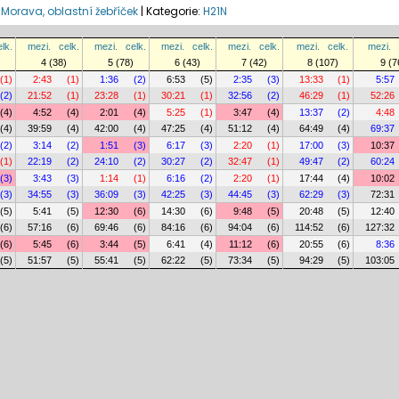
-Morava, oblastní žebříček
|
Kategorie:
H21N
elk.
mezi.
celk.
mezi.
celk.
mezi.
celk.
mezi.
celk.
mezi.
celk.
mezi.
4 (38)
5 (78)
6 (43)
7 (42)
8 (107)
9 (7
(1)
2:43
(1)
1:36
(2)
6:53
(5)
2:35
(3)
13:33
(1)
5:57
(2)
21:52
(1)
23:28
(1)
30:21
(1)
32:56
(2)
46:29
(1)
52:26
(4)
4:52
(4)
2:01
(4)
5:25
(1)
3:47
(4)
13:37
(2)
4:48
(4)
39:59
(4)
42:00
(4)
47:25
(4)
51:12
(4)
64:49
(4)
69:37
(2)
3:14
(2)
1:51
(3)
6:17
(3)
2:20
(1)
17:00
(3)
10:37
(1)
22:19
(2)
24:10
(2)
30:27
(2)
32:47
(1)
49:47
(2)
60:24
(3)
3:43
(3)
1:14
(1)
6:16
(2)
2:20
(1)
17:44
(4)
10:02
(3)
34:55
(3)
36:09
(3)
42:25
(3)
44:45
(3)
62:29
(3)
72:31
(5)
5:41
(5)
12:30
(6)
14:30
(6)
9:48
(5)
20:48
(5)
12:40
(6)
57:16
(6)
69:46
(6)
84:16
(6)
94:04
(6)
114:52
(6)
127:32
(6)
5:45
(6)
3:44
(5)
6:41
(4)
11:12
(6)
20:55
(6)
8:36
(5)
51:57
(5)
55:41
(5)
62:22
(5)
73:34
(5)
94:29
(5)
103:05