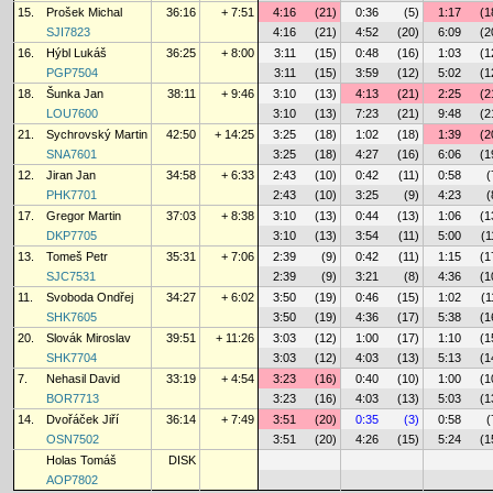
15.
Prošek Michal
36:16
+ 7:51
4:16
(21)
0:36
(5)
1:17
(1
SJI7823
4:16
(21)
4:52
(20)
6:09
(2
16.
Hýbl Lukáš
36:25
+ 8:00
3:11
(15)
0:48
(16)
1:03
(1
PGP7504
3:11
(15)
3:59
(12)
5:02
(1
18.
Šunka Jan
38:11
+ 9:46
3:10
(13)
4:13
(21)
2:25
(2
LOU7600
3:10
(13)
7:23
(21)
9:48
(2
21.
Sychrovský Martin
42:50
+ 14:25
3:25
(18)
1:02
(18)
1:39
(2
SNA7601
3:25
(18)
4:27
(16)
6:06
(1
12.
Jiran Jan
34:58
+ 6:33
2:43
(10)
0:42
(11)
0:58
(
PHK7701
2:43
(10)
3:25
(9)
4:23
(
17.
Gregor Martin
37:03
+ 8:38
3:10
(13)
0:44
(13)
1:06
(1
DKP7705
3:10
(13)
3:54
(11)
5:00
(1
13.
Tomeš Petr
35:31
+ 7:06
2:39
(9)
0:42
(11)
1:15
(1
SJC7531
2:39
(9)
3:21
(8)
4:36
(1
11.
Svoboda Ondřej
34:27
+ 6:02
3:50
(19)
0:46
(15)
1:02
(1
SHK7605
3:50
(19)
4:36
(17)
5:38
(1
20.
Slovák Miroslav
39:51
+ 11:26
3:03
(12)
1:00
(17)
1:10
(1
SHK7704
3:03
(12)
4:03
(13)
5:13
(1
7.
Nehasil David
33:19
+ 4:54
3:23
(16)
0:40
(10)
1:00
(1
BOR7713
3:23
(16)
4:03
(13)
5:03
(1
14.
Dvořáček Jiří
36:14
+ 7:49
3:51
(20)
0:35
(3)
0:58
(
OSN7502
3:51
(20)
4:26
(15)
5:24
(1
Holas Tomáš
DISK
AOP7802