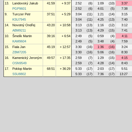
13.
Landovský Jakub
41:59
+ 9:37
2:52
(6)
1:09
(10)
3:37
PGP9601
2:52
(6)
4:01
(5)
7:38
9.
Turczer Petr
37:51
+ 5:29
3:04
(11)
1:21
(14)
3:15
KSU7945
3:04
(11)
4:25
(13)
7:40
14.
Novotný Ondřej
43:20
+ 10:58
3:13
(13)
1:16
(12)
3:12
ABM9211
3:13
(13)
4:29
(15)
7:41
10.
Šmelík Martin
39:16
+ 6:54
2:49
(5)
0:59
(4)
4:11
KAM9604
2:49
(5)
3:48
(4)
7:59
15.
Fiala Jan
45:19
+ 12:57
3:30
(16)
1:36
(16)
3:24
ZBM7205
3:30
(16)
5:06
(16)
8:30
16.
Kamenický Jeroným
49:57
+ 17:35
2:59
(7)
1:29
(15)
4:15
OSN9549
2:59
(7)
4:28
(14)
8:43
17.
Poklop Martin
68:51
+ 36:29
5:33
(17)
2:03
(17)
5:51
SSU8802
5:33
(17)
7:36
(17)
13:27