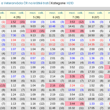
í a Veteraniáda ČR na krátké trati
|
Kategorie:
H21D
celk.
mezi.
celk.
mezi.
celk.
mezi.
celk.
mezi.
celk.
mezi.
celk.
m
)
4 (35)
5 (36)
6 (42)
7 (38)
8 (67)
(1)
1:52
(15)
0:58
(3)
1:45
(3)
3:53
(12)
1:36
(3)
(1)
8:05
(4)
9:03
(4)
10:48
(3)
14:41
(5)
16:17
(5)
1
(4)
1:16
(10)
1:43
(15)
2:08
(8)
3:40
(8)
1:49
(5)
(2)
7:30
(3)
9:13
(5)
11:21
(5)
15:01
(6)
16:50
(6)
1
(3)
1:04
(1)
1:10
(10)
1:41
(1)
2:54
(2)
1:29
(1)
(3)
7:21
(1)
8:31
(1)
10:12
(1)
13:06
(1)
14:35
(1)
1
(2)
1:07
(3)
1:04
(5)
1:56
(4)
3:20
(6)
2:00
(10)
(4)
7:27
(2)
8:31
(1)
10:27
(2)
13:47
(2)
15:47
(3)
1
(6)
1:08
(5)
0:57
(2)
2:01
(5)
3:06
(3)
1:36
(3)
(5)
8:05
(4)
9:02
(3)
11:03
(4)
14:09
(4)
15:45
(2)
1
(5)
1:21
(11)
1:00
(4)
2:03
(6)
3:52
(11)
2:19
(13)
(6)
8:19
(8)
9:19
(6)
11:22
(6)
15:14
(8)
17:33
(11)
2
(8)
1:07
(3)
1:13
(11)
2:14
(9)
3:35
(7)
2:03
(11)
(7)
8:08
(6)
9:21
(8)
11:35
(7)
15:10
(7)
17:13
(8)
1
(13)
1:12
(8)
1:04
(5)
2:16
(10)
2:24
(1)
1:52
(8)
(8)
8:15
(7)
9:19
(6)
11:35
(7)
13:59
(3)
15:51
(4)
1
(8)
1:24
(12)
1:09
(9)
2:19
(11)
3:54
(13)
2:11
(12)
(9)
8:35
(10)
9:44
(9)
12:03
(11)
15:57
(12)
18:08
(12)
2
(7)
1:13
(9)
1:16
(12)
2:03
(6)
3:44
(9)
1:33
(2)
(10)
8:29
(9)
9:45
(10)
11:48
(10)
15:32
(11)
17:05
(7)
1