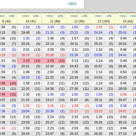
ORIS
ezi.
celk.
mezi.
celk.
mezi.
celk.
mezi.
celk.
mezi.
celk.
mezi.
celk
9 (40)
10 (41)
11 (88)
12 (92)
13 (103)
14 (61)
1:58
(6)
1:33
(3)
1:43
(2)
1:50
(2)
1:03
(1)
0:37
(
8:15
(5)
19:48
(4)
21:31
(3)
23:21
(3)
24:24
(3)
25:01
(
2:06
(10)
1:30
(2)
1:48
(4)
1:57
(5)
1:10
(4)
0:40
(
8:56
(7)
20:26
(6)
22:14
(5)
24:11
(5)
25:21
(5)
26:01
(
1:43
(2)
2:01
(13)
2:09
(9)
2:11
(10)
1:16
(9)
0:46
(
6:18
(1)
18:19
(1)
20:28
(1)
22:39
(2)
23:55
(2)
24:41
(
1:51
(5)
2:23
(15)
2:29
(16)
2:13
(11)
1:14
(6)
0:48
(
7:38
(3)
20:01
(5)
22:30
(6)
24:43
(6)
25:57
(6)
26:45
(
1:59
(7)
1:49
(9)
2:00
(6)
2:06
(9)
1:14
(6)
0:50
(1
7:44
(4)
19:33
(3)
21:33
(4)
23:39
(4)
24:53
(4)
25:43
(
2:49
(16)
1:58
(10)
2:16
(11)
2:24
(12)
1:14
(6)
0:45
(
0:22
(11)
22:20
(11)
24:36
(11)
27:00
(11)
28:14
(11)
28:59
(1
2:44
(15)
1:35
(4)
1:45
(3)
1:50
(2)
1:04
(2)
0:36
(
9:57
(10)
21:32
(10)
23:17
(10)
25:07
(8)
26:11
(8)
26:47
(
1:45
(3)
1:28
(1)
1:35
(1)
1:38
(1)
1:06
(3)
0:38
(
7:36
(2)
19:04
(2)
20:39
(2)
22:17
(1)
23:23
(1)
24:01
(
2:30
(14)
2:25
(16)
2:24
(15)
2:33
(14)
1:26
(15)
0:50
(1
0:38
(12)
23:03
(12)
25:27
(12)
28:00
(12)
29:26
(12)
30:16
(12
1:40
(1)
1:59
(11)
2:23
(14)
2:03
(6)
1:20
(12)
0:46
(
8:45
(6)
20:44
(7)
23:07
(8)
25:10
(9)
26:30
(9)
27:16
(