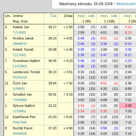
Mezičasy závodu: 23.06.2019 -
Mistrovstv
Um.
Jméno
Čas
Ztráta
mezi.
celk.
mezi.
celk.
mezi.
Reg. číslo
1 (85)
2 (108)
3 (80
3.
Kolárik Jan
35:17
+ 2:55
2:59
(7)
1:02
(6)
2:12
TZL9003
2:59
(7)
4:01
(5)
6:13
6.
Hruška Jakub
36:23
+ 4:01
2:48
(3)
0:51
(1)
2:35
ZBM9515
2:48
(3)
3:39
(2)
6:14
2.
Kolárik Tomáš
35:08
+ 2:46
2:39
(2)
1:08
(9)
2:30
TZL9302
2:39
(2)
3:47
(3)
6:17
7.
Grundman Vojtěch
36:45
+ 4:23
2:48
(3)
1:13
(11)
2:19
CHC8801
2:48
(3)
4:01
(5)
6:20
5.
Landovský Tomáš
36:13
+ 3:51
3:10
(12)
1:03
(7)
2:44
PGP9103
3:10
(12)
4:13
(9)
6:57
11.
Čech Jan
39:54
+ 7:32
3:29
(15)
0:51
(1)
2:38
SJI9601
3:29
(15)
4:20
(11)
6:58
4.
Schulhof Jan
35:41
+ 3:19
3:03
(10)
1:05
(8)
2:53
TUR8900
3:03
(10)
4:08
(8)
7:01
1.
Sýkora Vojtěch
32:22
2:34
(1)
1:01
(5)
3:28
LCE9801
2:34
(1)
3:35
(1)
7:03
12.
Kadeřávek Petr
41:03
+ 8:41
2:59
(7)
1:19
(13)
2:53
PHK7605
2:59
(7)
4:18
(10)
7:11
8.
Rychlý Pavel
37:20
+ 4:58
3:26
(14)
0:58
(3)
2:52
KRN8505
3:26
(14)
4:24
(12)
7:16