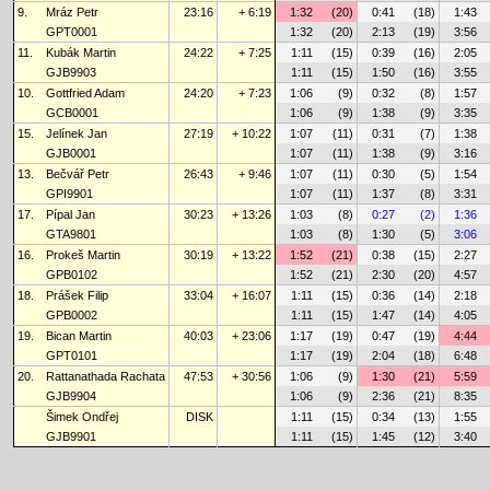
9.
Mráz Petr
23:16
+ 6:19
1:32
(20)
0:41
(18)
1:43
GPT0001
1:32
(20)
2:13
(19)
3:56
11.
Kubák Martin
24:22
+ 7:25
1:11
(15)
0:39
(16)
2:05
GJB9903
1:11
(15)
1:50
(16)
3:55
10.
Gottfried Adam
24:20
+ 7:23
1:06
(9)
0:32
(8)
1:57
GCB0001
1:06
(9)
1:38
(9)
3:35
15.
Jelínek Jan
27:19
+ 10:22
1:07
(11)
0:31
(7)
1:38
GJB0001
1:07
(11)
1:38
(9)
3:16
13.
Bečvář Petr
26:43
+ 9:46
1:07
(11)
0:30
(5)
1:54
GPI9901
1:07
(11)
1:37
(8)
3:31
17.
Pípal Jan
30:23
+ 13:26
1:03
(8)
0:27
(2)
1:36
GTA9801
1:03
(8)
1:30
(5)
3:06
16.
Prokeš Martin
30:19
+ 13:22
1:52
(21)
0:38
(15)
2:27
GPB0102
1:52
(21)
2:30
(20)
4:57
18.
Prášek Filip
33:04
+ 16:07
1:11
(15)
0:36
(14)
2:18
GPB0002
1:11
(15)
1:47
(14)
4:05
19.
Bican Martin
40:03
+ 23:06
1:17
(19)
0:47
(19)
4:44
GPT0101
1:17
(19)
2:04
(18)
6:48
20.
Rattanathada Rachata
47:53
+ 30:56
1:06
(9)
1:30
(21)
5:59
GJB9904
1:06
(9)
2:36
(21)
8:35
Šimek Ondřej
DISK
1:11
(15)
0:34
(13)
1:55
GJB9901
1:11
(15)
1:45
(12)
3:40