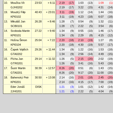
10.
Moučka Vít
23:53
+ 6:11
2:19
(17)
1:03
(13)
1:09
(1)
GJH0202
2:19
(17)
3:22
(15)
4:31
(14)
19.
Moudrý Filip
40:43
+ 23:01
3:11
(19)
1:12
(14)
1:44
(16)
KPI0102
3:11
(19)
4:23
(18)
6:07
(18)
13.
Mikuláš Jan
26:28
+ 8:46
1:28
(7)
0:54
(9)
1:32
(11)
SCB0101
1:28
(7)
2:22
(5)
3:54
(6)
14.
Svoboda Martin
27:22
+ 9:40
1:34
(9)
0:55
(10)
1:46
(17)
KPI0101
1:34
(9)
2:29
(8)
4:15
(12)
11.
Hošna Šimon
25:04
+ 7:22
2:20
(18)
2:10
(19)
1:27
(8)
KPI0104
2:20
(18)
4:30
(19)
5:57
(17)
16.
Čapek Vojtěch
29:26
+ 11:44
1:34
(9)
1:22
(16)
1:53
(18)
GTA0202
1:34
(9)
2:56
(14)
4:49
(15)
15.
Pícha Jan
29:14
+ 11:32
1:26
(5)
2:15
(20)
2:02
(19)
GTR0201
1:26
(5)
3:41
(16)
5:43
(16)
17.
Šustr Martin
30:39
+ 12:57
8:26
(20)
0:51
(6)
1:43
(15)
GTA0201
8:26
(20)
9:17
(20)
11:00
(20)
18.
Bahenský Petr
30:50
+ 13:08
2:14
(16)
2:01
(18)
2:45
(20)
KPI0201
2:14
(16)
4:15
(17)
7:00
(19)
Eder Jonáš
DISK
1:21
(3)
1:01
(12)
1:42
(14)
2JH0201
1:21
(3)
2:22
(5)
4:04
(9)