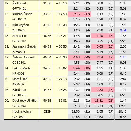
12.
Šísl Bořek
31:50
+ 13:16
2:24
(12)
0:59
(5)
1:38
GPT0401
2:24
(12)
3:23
(10)
5:01
13.
Kudrna Šimon
33:33
+ 14:59
3:15
(17)
1:13
(12)
1:39
GJH0402
3:15
(17)
4:28
(14)
6:07
11.
Kún Vojtěch
31:12
+ 12:38
1:26
(4)
1:00
(6)
1:28
2JH0402
1:26
(4)
2:26
(4)
3:54
18.
Šimek Filip
46:55
+ 28:21
1:45
(6)
1:40
(16)
1:58
GJB0302
1:45
(6)
3:25
(11)
5:23
19.
Jasanský Štěpán
49:29
+ 30:55
2:41
(16)
3:03
(20)
2:08
2JH0301
2:41
(16)
5:44
(18)
7:52
17.
Železo Bohumil
45:04
+ 26:30
4:53
(20)
2:54
(19)
1:16
GJB0301
4:53
(20)
7:47
(19)
9:03
14.
Faktor Martin
34:36
+ 16:02
3:44
(18)
1:25
(14)
1:39
KPI0301
3:44
(18)
5:09
(17)
6:48
15.
Mareš Jan
42:52
+ 24:18
2:32
(14)
1:31
(15)
2:44
KPI0402
2:32
(14)
4:03
(13)
6:47
16.
Bártů Jan
44:57
+ 26:23
2:32
(14)
2:33
(18)
1:24
GJH0501
2:32
(14)
5:05
(15)
6:29
20.
Dvořáček Jindřich
50:35
+ 32:01
2:13
(11)
13:31
(21)
1:44
GJB0403
2:13
(11)
15:44
(21)
17:28
Hodina Adam
DISK
12:58
(21)
1:55
(17)
10:43
GPT0501
12:58
(21)
14:53
(20)
25:36