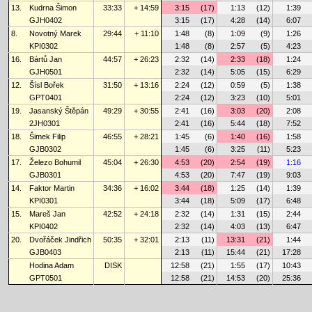
13.
Kudrna Šimon
33:33
+ 14:59
3:15
(17)
1:13
(12)
1:39
GJH0402
3:15
(17)
4:28
(14)
6:07
8.
Novotný Marek
29:44
+ 11:10
1:48
(8)
1:09
(9)
1:26
KPI0302
1:48
(8)
2:57
(5)
4:23
16.
Bártů Jan
44:57
+ 26:23
2:32
(14)
2:33
(18)
1:24
GJH0501
2:32
(14)
5:05
(15)
6:29
12.
Šísl Bořek
31:50
+ 13:16
2:24
(12)
0:59
(5)
1:38
GPT0401
2:24
(12)
3:23
(10)
5:01
19.
Jasanský Štěpán
49:29
+ 30:55
2:41
(16)
3:03
(20)
2:08
2JH0301
2:41
(16)
5:44
(18)
7:52
18.
Šimek Filip
46:55
+ 28:21
1:45
(6)
1:40
(16)
1:58
GJB0302
1:45
(6)
3:25
(11)
5:23
17.
Železo Bohumil
45:04
+ 26:30
4:53
(20)
2:54
(19)
1:16
GJB0301
4:53
(20)
7:47
(19)
9:03
14.
Faktor Martin
34:36
+ 16:02
3:44
(18)
1:25
(14)
1:39
KPI0301
3:44
(18)
5:09
(17)
6:48
15.
Mareš Jan
42:52
+ 24:18
2:32
(14)
1:31
(15)
2:44
KPI0402
2:32
(14)
4:03
(13)
6:47
20.
Dvořáček Jindřich
50:35
+ 32:01
2:13
(11)
13:31
(21)
1:44
GJB0403
2:13
(11)
15:44
(21)
17:28
Hodina Adam
DISK
12:58
(21)
1:55
(17)
10:43
GPT0501
12:58
(21)
14:53
(20)
25:36