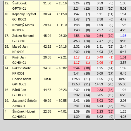
12.
Šísl Bořek
31:50
+ 13:16
2:24
(12)
0:59
(5)
1:38
GPT0401
2:24
(12)
3:23
(10)
5:01
10.
Kopecký Kryštof
30:24
+ 11:50
1:47
(7)
1:11
(11)
1:51
GJH0502
1:47
(7)
2:58
(6)
4:49
8.
Novotný Marek
29:44
+ 11:10
1:48
(8)
1:09
(9)
1:26
KPI0302
1:48
(8)
2:57
(5)
4:23
17.
Železo Bohumil
45:04
+ 26:30
4:53
(20)
2:54
(19)
1:16
GJB0301
4:53
(20)
7:47
(19)
9:03
15.
Mareš Jan
42:52
+ 24:18
2:32
(14)
1:31
(15)
2:44
KPI0402
2:32
(14)
4:03
(13)
6:47
2.
Kinšt Jan
20:55
+ 2:21
1:17
(1)
0:49
(1)
1:51
GJH0401
1:17
(1)
2:06
(1)
3:57
14.
Faktor Martin
34:36
+ 16:02
3:44
(18)
1:25
(14)
1:39
KPI0301
3:44
(18)
5:09
(17)
6:48
Hodina Adam
DISK
12:58
(21)
1:55
(17)
10:43
GPT0501
12:58
(21)
14:53
(20)
25:36
16.
Bártů Jan
44:57
+ 26:23
2:32
(14)
2:33
(18)
1:24
GJH0501
2:32
(14)
5:05
(15)
6:29
19.
Jasanský Štěpán
49:29
+ 30:55
2:41
(16)
3:03
(20)
2:08
2JH0301
2:41
(16)
5:44
(18)
7:52
4.
Šimůnek Hubert
22:35
+ 4:01
1:39
(5)
1:23
(13)
1:23
GJH0301
1:39
(5)
3:02
(9)
4:25