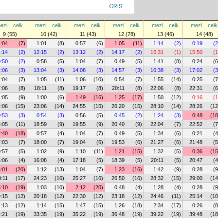
ORIS
ezi.
celk.
mezi.
celk.
mezi.
celk.
mezi.
celk.
mezi.
celk.
mezi.
celk
9 (55)
10 (42)
11 (43)
12 (78)
13 (46)
14 (48)
1:04
(7)
1:01
(8)
0:57
(6)
1:05
(11)
1:14
(2)
0:19
(2
1:14
(2)
12:15
(2)
13:12
(2)
14:17
(2)
15:31
(1)
15:50
(1
0:50
(2)
0:58
(5)
1:04
(7)
0:49
(5)
1:41
(8)
0:24
(6
:06
(3)
13:04
(3)
14:08
(3)
14:57
(3)
16:38
(3)
17:02
(3
1:04
(7)
1:05
(11)
1:06
(10)
0:54
(7)
1:55
(14)
0:25
(7
:06
(8)
18:11
(8)
19:17
(8)
20:11
(8)
22:06
(8)
22:31
(6
1:05
(9)
1:00
(6)
1:49
(16)
1:25
(17)
1:50
(12)
0:16
(1
:06
(15)
23:06
(14)
24:55
(15)
26:20
(15)
28:10
(14)
28:26
(12
0:53
(3)
0:54
(3)
0:56
(5)
0:45
(2)
1:24
(3)
0:48
(18
:05
(11)
18:59
(9)
19:55
(9)
20:40
(9)
22:04
(7)
22:52
(7
2:40
(18)
0:57
(4)
1:04
(7)
0:49
(5)
1:34
(6)
0:21
(4
:03
(7)
18:00
(7)
19:04
(6)
19:53
(6)
21:27
(6)
21:48
(5
0:57
(5)
1:02
(9)
1:10
(11)
1:21
(15)
1:32
(5)
0:36
(15
:06
(4)
16:08
(4)
17:18
(5)
18:39
(5)
20:11
(5)
20:47
(4
6:01
(20)
1:12
(13)
1:04
(7)
1:23
(16)
1:42
(9)
0:28
(9
3:11
(17)
24:23
(16)
25:27
(16)
26:50
(16)
28:32
(15)
29:00
(14
5:10
(19)
1:03
(10)
2:12
(20)
0:48
(4)
1:28
(4)
0:28
(9
:15
(12)
20:18
(12)
22:30
(12)
23:18
(12)
24:46
(11)
25:14
(10
1:13
(12)
1:14
(15)
1:47
(15)
1:26
(18)
2:34
(17)
0:26
(8
:21
(19)
33:35
(19)
35:22
(19)
36:48
(19)
39:22
(19)
39:48
(18