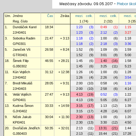
Mezičasy závodu: 09.05.2017 -
Přebor ško
Um.
Jméno
Čas
Ztráta
mezi.
celk.
mezi.
celk.
mezi.
c
Reg. číslo
1 (74)
2 (32)
3 (35
1.
Dundáček Karel
18:34
1:23
(3)
0:49
(1)
1:15
2JH0401
1:23
(3)
2:12
(2)
3:27
3.
Sobotka Radim
21:47
+ 3:13
1:18
(2)
1:00
(6)
1:18
GPI0301
1:18
(2)
2:18
(3)
3:36
5.
Janeček Vít
26:58
+ 8:24
1:52
(9)
1:09
(9)
1:59
GTR0401
1:52
(9)
3:01
(8)
5:00
18.
Šimek Filip
46:55
+ 28:21
1:45
(6)
1:40
(16)
1:58
GJB0302
1:45
(6)
3:25
(11)
5:23
11.
Kún Vojtěch
31:12
+ 12:38
1:26
(4)
1:00
(6)
1:28
2JH0402
1:26
(4)
2:26
(4)
3:54
7.
Bredl Mikuláš
28:05
+ 9:31
2:00
(10)
0:58
(4)
1:16
2JH0403
2:00
(10)
2:58
(6)
4:14
6.
Velát Vojtěch
27:47
+ 9:13
4:13
(19)
0:52
(3)
1:22
GPI0401
4:13
(19)
5:05
(15)
6:27
13.
Kudrna Šimon
33:33
+ 14:59
3:15
(17)
1:13
(12)
1:39
GJH0402
3:15
(17)
4:28
(14)
6:07
9.
Niček Jakub
30:04
+ 11:30
2:30
(13)
1:00
(6)
1:20
KPI0401
2:30
(13)
3:30
(12)
4:50
20.
Dvořáček Jindřich
50:35
+ 32:01
2:13
(11)
13:31
(21)
1:44
GJB0403
2:13
(11)
15:44
(21)
17:28