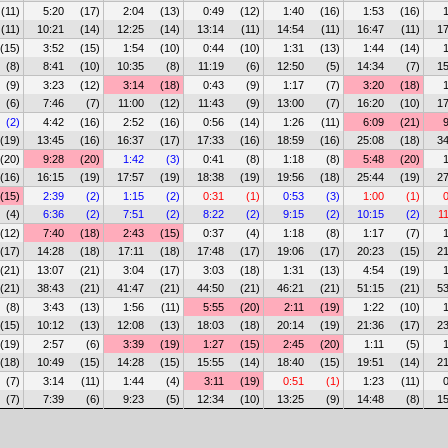
(11)
5:20
(17)
2:04
(13)
0:49
(12)
1:40
(16)
1:53
(16)
(11)
10:21
(14)
12:25
(14)
13:14
(11)
14:54
(11)
16:47
(11)
17
(15)
3:52
(15)
1:54
(10)
0:44
(10)
1:31
(13)
1:44
(14)
(8)
8:41
(10)
10:35
(8)
11:19
(6)
12:50
(5)
14:34
(7)
15
(9)
3:23
(12)
3:14
(18)
0:43
(9)
1:17
(7)
3:20
(18)
(6)
7:46
(7)
11:00
(12)
11:43
(9)
13:00
(7)
16:20
(10)
17
(2)
4:42
(16)
2:52
(16)
0:56
(14)
1:26
(11)
6:09
(21)
(19)
13:45
(16)
16:37
(17)
17:33
(16)
18:59
(16)
25:08
(18)
34
(20)
9:28
(20)
1:42
(3)
0:41
(8)
1:18
(8)
5:48
(20)
(16)
16:15
(19)
17:57
(19)
18:38
(19)
19:56
(18)
25:44
(19)
27
(15)
2:39
(2)
1:15
(2)
0:31
(1)
0:53
(3)
1:00
(1)
(4)
6:36
(2)
7:51
(2)
8:22
(2)
9:15
(2)
10:15
(2)
1
(12)
7:40
(18)
2:43
(15)
0:37
(4)
1:18
(8)
1:17
(7)
(17)
14:28
(18)
17:11
(18)
17:48
(17)
19:06
(17)
20:23
(15)
21
(21)
13:07
(21)
3:04
(17)
3:03
(18)
1:31
(13)
4:54
(19)
(21)
38:43
(21)
41:47
(21)
44:50
(21)
46:21
(21)
51:15
(21)
53
(8)
3:43
(13)
1:56
(11)
5:55
(20)
2:11
(19)
1:22
(10)
(15)
10:12
(13)
12:08
(13)
18:03
(18)
20:14
(19)
21:36
(17)
23
(19)
2:57
(6)
3:39
(19)
1:27
(15)
2:45
(20)
1:11
(5)
(18)
10:49
(15)
14:28
(15)
15:55
(14)
18:40
(15)
19:51
(14)
21
(7)
3:14
(11)
1:44
(4)
3:11
(19)
0:51
(1)
1:23
(11)
(7)
7:39
(6)
9:23
(5)
12:34
(10)
13:25
(9)
14:48
(8)
15