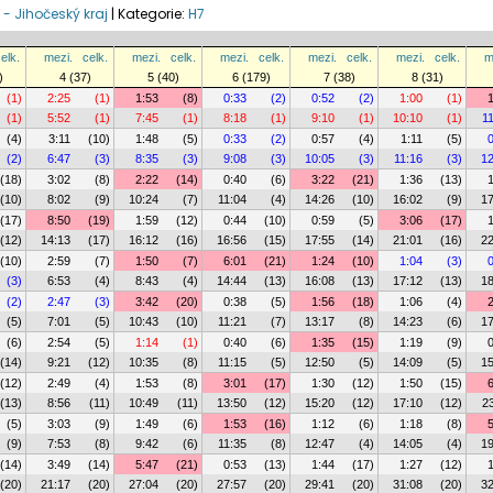
l - Jihočeský kraj
|
Kategorie:
H7
elk.
mezi.
celk.
mezi.
celk.
mezi.
celk.
mezi.
celk.
mezi.
celk.
m
)
4 (37)
5 (40)
6 (179)
7 (38)
8 (31)
(1)
2:25
(1)
1:53
(8)
0:33
(2)
0:52
(2)
1:00
(1)
(1)
5:52
(1)
7:45
(1)
8:18
(1)
9:10
(1)
10:10
(1)
1
(4)
3:11
(10)
1:48
(5)
0:33
(2)
0:57
(4)
1:11
(5)
(2)
6:47
(3)
8:35
(3)
9:08
(3)
10:05
(3)
11:16
(3)
12
(18)
3:02
(8)
2:22
(14)
0:40
(6)
3:22
(21)
1:36
(13)
(10)
8:02
(9)
10:24
(7)
11:04
(4)
14:26
(10)
16:02
(9)
17
(17)
8:50
(19)
1:59
(12)
0:44
(10)
0:59
(5)
3:06
(17)
(12)
14:13
(17)
16:12
(16)
16:56
(15)
17:55
(14)
21:01
(16)
22
(10)
2:59
(7)
1:50
(7)
6:01
(21)
1:24
(10)
1:04
(3)
(3)
6:53
(4)
8:43
(4)
14:44
(13)
16:08
(13)
17:12
(13)
18
(2)
2:47
(3)
3:42
(20)
0:38
(5)
1:56
(18)
1:06
(4)
(5)
7:01
(5)
10:43
(10)
11:21
(7)
13:17
(8)
14:23
(6)
17
(6)
2:54
(5)
1:14
(1)
0:40
(6)
1:35
(15)
1:19
(9)
(14)
9:21
(12)
10:35
(8)
11:15
(5)
12:50
(5)
14:09
(5)
15
(12)
2:49
(4)
1:53
(8)
3:01
(17)
1:30
(12)
1:50
(15)
(13)
8:56
(11)
10:49
(11)
13:50
(12)
15:20
(12)
17:10
(12)
2
(5)
3:03
(9)
1:49
(6)
1:53
(16)
1:12
(6)
1:18
(8)
(9)
7:53
(8)
9:42
(6)
11:35
(8)
12:47
(4)
14:05
(4)
19
(14)
3:49
(14)
5:47
(21)
0:53
(13)
1:44
(17)
1:27
(12)
(20)
21:17
(20)
27:04
(20)
27:57
(20)
29:41
(20)
31:08
(20)
32