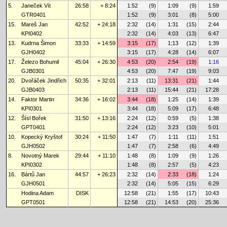
5.
Janeček Vít
26:58
+ 8:24
1:52
(9)
1:09
(9)
1:59
GTR0401
1:52
(9)
3:01
(8)
5:00
15.
Mareš Jan
42:52
+ 24:18
2:32
(14)
1:31
(15)
2:44
KPI0402
2:32
(14)
4:03
(13)
6:47
13.
Kudrna Šimon
33:33
+ 14:59
3:15
(17)
1:13
(12)
1:39
GJH0402
3:15
(17)
4:28
(14)
6:07
17.
Železo Bohumil
45:04
+ 26:30
4:53
(20)
2:54
(19)
1:16
GJB0301
4:53
(20)
7:47
(19)
9:03
20.
Dvořáček Jindřich
50:35
+ 32:01
2:13
(11)
13:31
(21)
1:44
GJB0403
2:13
(11)
15:44
(21)
17:28
14.
Faktor Martin
34:36
+ 16:02
3:44
(18)
1:25
(14)
1:39
KPI0301
3:44
(18)
5:09
(17)
6:48
12.
Šísl Bořek
31:50
+ 13:16
2:24
(12)
0:59
(5)
1:38
GPT0401
2:24
(12)
3:23
(10)
5:01
10.
Kopecký Kryštof
30:24
+ 11:50
1:47
(7)
1:11
(11)
1:51
GJH0502
1:47
(7)
2:58
(6)
4:49
8.
Novotný Marek
29:44
+ 11:10
1:48
(8)
1:09
(9)
1:26
KPI0302
1:48
(8)
2:57
(5)
4:23
16.
Bártů Jan
44:57
+ 26:23
2:32
(14)
2:33
(18)
1:24
GJH0501
2:32
(14)
5:05
(15)
6:29
Hodina Adam
DISK
12:58
(21)
1:55
(17)
10:43
GPT0501
12:58
(21)
14:53
(20)
25:36