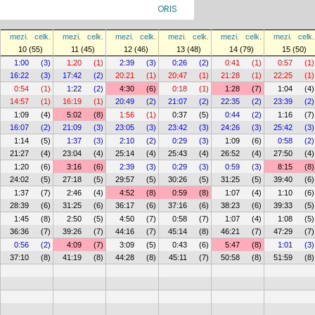
ORIS
mezi.
celk.
mezi.
celk.
mezi.
celk.
mezi.
celk.
mezi.
celk.
mezi.
celk.
10 (55)
11 (45)
12 (46)
13 (48)
14 (79)
15 (50)
1:00
(3)
1:20
(1)
2:39
(3)
0:26
(2)
0:41
(1)
0:57
(1)
16:22
(3)
17:42
(2)
20:21
(1)
20:47
(1)
21:28
(1)
22:25
(1)
0:54
(1)
1:22
(2)
4:30
(6)
0:18
(1)
1:28
(7)
1:04
(4)
14:57
(1)
16:19
(1)
20:49
(2)
21:07
(2)
22:35
(2)
23:39
(2)
1:09
(4)
5:02
(8)
1:56
(1)
0:37
(5)
0:44
(2)
1:16
(7)
16:07
(2)
21:09
(3)
23:05
(3)
23:42
(3)
24:26
(3)
25:42
(3)
1:14
(5)
1:37
(3)
2:10
(2)
0:29
(3)
1:09
(6)
0:58
(2)
21:27
(4)
23:04
(4)
25:14
(4)
25:43
(4)
26:52
(4)
27:50
(4)
1:20
(6)
3:16
(6)
2:39
(3)
0:29
(3)
0:59
(3)
8:15
(8)
24:02
(5)
27:18
(5)
29:57
(5)
30:26
(5)
31:25
(5)
39:40
(6)
1:37
(7)
2:46
(4)
4:52
(8)
0:59
(8)
1:07
(4)
1:10
(6)
28:39
(6)
31:25
(6)
36:17
(6)
37:16
(6)
38:23
(6)
39:33
(5)
1:45
(8)
2:50
(5)
4:50
(7)
0:58
(7)
1:07
(4)
1:08
(5)
36:36
(7)
39:26
(7)
44:16
(7)
45:14
(8)
46:21
(7)
47:29
(7)
0:56
(2)
4:09
(7)
3:09
(5)
0:43
(6)
5:47
(8)
1:01
(3)
37:10
(8)
41:19
(8)
44:28
(8)
45:11
(7)
50:58
(8)
51:59
(8)