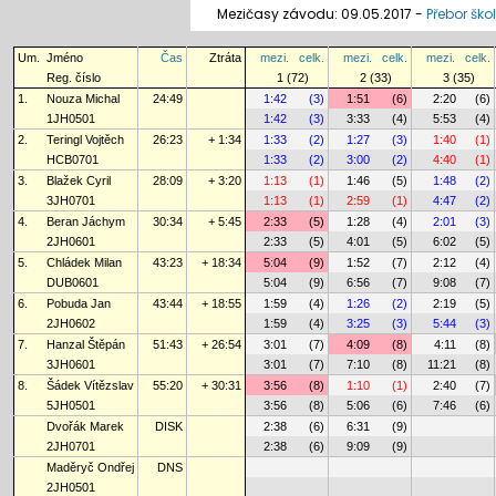
Mezičasy závodu: 09.05.2017 -
Přebor ško
Um.
Jméno
Čas
Ztráta
mezi.
celk.
mezi.
celk.
mezi.
celk.
Reg. číslo
1 (72)
2 (33)
3 (35)
1.
Nouza Michal
24:49
1:42
(3)
1:51
(6)
2:20
(6)
1JH0501
1:42
(3)
3:33
(4)
5:53
(4)
2.
Teringl Vojtěch
26:23
+ 1:34
1:33
(2)
1:27
(3)
1:40
(1)
HCB0701
1:33
(2)
3:00
(2)
4:40
(1)
3.
Blažek Cyril
28:09
+ 3:20
1:13
(1)
1:46
(5)
1:48
(2)
3JH0701
1:13
(1)
2:59
(1)
4:47
(2)
4.
Beran Jáchym
30:34
+ 5:45
2:33
(5)
1:28
(4)
2:01
(3)
2JH0601
2:33
(5)
4:01
(5)
6:02
(5)
5.
Chládek Milan
43:23
+ 18:34
5:04
(9)
1:52
(7)
2:12
(4)
DUB0601
5:04
(9)
6:56
(7)
9:08
(7)
6.
Pobuda Jan
43:44
+ 18:55
1:59
(4)
1:26
(2)
2:19
(5)
2JH0602
1:59
(4)
3:25
(3)
5:44
(3)
7.
Hanzal Štěpán
51:43
+ 26:54
3:01
(7)
4:09
(8)
4:11
(8)
3JH0601
3:01
(7)
7:10
(8)
11:21
(8)
8.
Šádek Vítězslav
55:20
+ 30:31
3:56
(8)
1:10
(1)
2:40
(7)
5JH0501
3:56
(8)
5:06
(6)
7:46
(6)
Dvořák Marek
DISK
2:38
(6)
6:31
(9)
2JH0701
2:38
(6)
9:09
(9)
Maděryč Ondřej
DNS
2JH0501