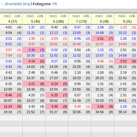
l - Jihočeský kraj
|
Kategorie:
H5
mezi.
celk.
mezi.
celk.
mezi.
celk.
mezi.
celk.
mezi.
celk.
mezi.
celk.
4 (37)
5 (40)
6 (180)
7 (179)
8 (38)
9 (31)
4:01
(4)
1:37
(2)
0:42
(4)
0:47
(3)
1:09
(2)
1:13
(1)
9:54
(4)
11:31
(3)
12:13
(3)
13:00
(3)
14:09
(3)
15:22
(3)
3:21
(2)
1:36
(1)
0:24
(1)
0:45
(2)
1:51
(7)
1:26
(3)
8:01
(2)
9:37
(1)
10:01
(1)
10:46
(1)
12:37
(1)
14:03
(1)
3:07
(1)
2:36
(3)
0:32
(3)
0:50
(4)
1:15
(3)
1:51
(6)
7:54
(1)
10:30
(2)
11:02
(2)
11:52
(2)
13:07
(2)
14:58
(2)
3:41
(3)
4:19
(6)
0:27
(2)
0:56
(5)
0:56
(1)
3:52
(8)
9:43
(3)
14:02
(4)
14:29
(4)
15:25
(4)
16:21
(4)
20:13
(4)
4:41
(5)
2:48
(5)
0:46
(5)
1:10
(8)
1:50
(6)
2:19
(7)
13:49
(6)
16:37
(6)
17:23
(5)
18:33
(5)
20:23
(5)
22:42
(5)
6:25
(6)
4:21
(8)
6:24
(6)
0:56
(5)
1:31
(4)
1:41
(5)
12:09
(5)
16:30
(5)
22:54
(6)
23:50
(6)
25:21
(6)
27:02
(6)
8:46
(7)
4:20
(7)
6:25
(7)
0:57
(7)
1:31
(4)
1:31
(4)
20:07
(8)
24:27
(8)
30:52
(7)
31:49
(7)
33:20
(7)
34:51
(7)
11:24
(8)
2:42
(4)
9:35
(8)
0:39
(1)
2:50
(8)
1:18
(2)
19:10
(7)
21:52
(7)
31:27
(8)
32:06
(8)
34:56
(8)
36:14
(8)