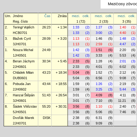
Mezičasy závod
Um.
Jméno
Čas
Ztráta
mezi.
celk.
mezi.
celk.
mezi.
celk.
Reg. číslo
1 (72)
2 (33)
3 (35)
2.
Teringl Vojtěch
26:23
+ 1:34
1:33
(2)
1:27
(3)
1:40
(1)
HCB0701
1:33
(2)
3:00
(2)
4:40
(1)
3.
Blažek Cyril
28:09
+ 3:20
1:13
(1)
1:46
(5)
1:48
(2)
3JH0701
1:13
(1)
2:59
(1)
4:47
(2)
1.
Nouza Michal
24:49
1:42
(3)
1:51
(6)
2:20
(6)
1JH0501
1:42
(3)
3:33
(4)
5:53
(4)
4.
Beran Jáchym
30:34
+ 5:45
2:33
(5)
1:28
(4)
2:01
(3)
2JH0601
2:33
(5)
4:01
(5)
6:02
(5)
5.
Chládek Milan
43:23
+ 18:34
5:04
(9)
1:52
(7)
2:12
(4)
DUB0601
5:04
(9)
6:56
(7)
9:08
(7)
6.
Pobuda Jan
43:44
+ 18:55
1:59
(4)
1:26
(2)
2:19
(5)
2JH0602
1:59
(4)
3:25
(3)
5:44
(3)
7.
Hanzal Štěpán
51:43
+ 26:54
3:01
(7)
4:09
(8)
4:11
(8)
3JH0601
3:01
(7)
7:10
(8)
11:21
(8)
8.
Šádek Vítězslav
55:20
+ 30:31
3:56
(8)
1:10
(1)
2:40
(7)
5JH0501
3:56
(8)
5:06
(6)
7:46
(6)
Dvořák Marek
DISK
2:38
(6)
6:31
(9)
2JH0701
2:38
(6)
9:09
(9)