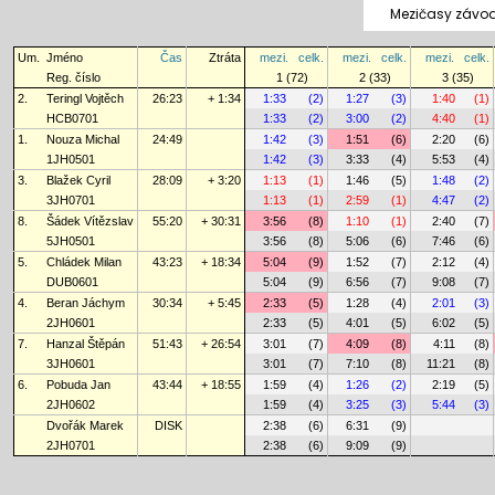
Mezičasy závod
Um.
Jméno
Čas
Ztráta
mezi.
celk.
mezi.
celk.
mezi.
celk.
Reg. číslo
1 (72)
2 (33)
3 (35)
2.
Teringl Vojtěch
26:23
+ 1:34
1:33
(2)
1:27
(3)
1:40
(1)
HCB0701
1:33
(2)
3:00
(2)
4:40
(1)
1.
Nouza Michal
24:49
1:42
(3)
1:51
(6)
2:20
(6)
1JH0501
1:42
(3)
3:33
(4)
5:53
(4)
3.
Blažek Cyril
28:09
+ 3:20
1:13
(1)
1:46
(5)
1:48
(2)
3JH0701
1:13
(1)
2:59
(1)
4:47
(2)
8.
Šádek Vítězslav
55:20
+ 30:31
3:56
(8)
1:10
(1)
2:40
(7)
5JH0501
3:56
(8)
5:06
(6)
7:46
(6)
5.
Chládek Milan
43:23
+ 18:34
5:04
(9)
1:52
(7)
2:12
(4)
DUB0601
5:04
(9)
6:56
(7)
9:08
(7)
4.
Beran Jáchym
30:34
+ 5:45
2:33
(5)
1:28
(4)
2:01
(3)
2JH0601
2:33
(5)
4:01
(5)
6:02
(5)
7.
Hanzal Štěpán
51:43
+ 26:54
3:01
(7)
4:09
(8)
4:11
(8)
3JH0601
3:01
(7)
7:10
(8)
11:21
(8)
6.
Pobuda Jan
43:44
+ 18:55
1:59
(4)
1:26
(2)
2:19
(5)
2JH0602
1:59
(4)
3:25
(3)
5:44
(3)
Dvořák Marek
DISK
2:38
(6)
6:31
(9)
2JH0701
2:38
(6)
9:09
(9)