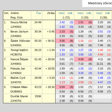
Mezičasy závod
Um.
Jméno
Čas
Ztráta
mezi.
celk.
mezi.
celk.
mezi.
celk.
Reg. číslo
1 (72)
2 (33)
3 (35)
1.
Nouza Michal
24:49
1:42
(3)
1:51
(6)
2:20
(6)
1JH0501
1:42
(3)
3:33
(4)
5:53
(4)
4.
Beran Jáchym
30:34
+ 5:45
2:33
(5)
1:28
(4)
2:01
(3)
2JH0601
2:33
(5)
4:01
(5)
6:02
(5)
8.
Šádek Vítězslav
55:20
+ 30:31
3:56
(8)
1:10
(1)
2:40
(7)
5JH0501
3:56
(8)
5:06
(6)
7:46
(6)
2.
Teringl Vojtěch
26:23
+ 1:34
1:33
(2)
1:27
(3)
1:40
(1)
HCB0701
1:33
(2)
3:00
(2)
4:40
(1)
7.
Hanzal Štěpán
51:43
+ 26:54
3:01
(7)
4:09
(8)
4:11
(8)
3JH0601
3:01
(7)
7:10
(8)
11:21
(8)
6.
Pobuda Jan
43:44
+ 18:55
1:59
(4)
1:26
(2)
2:19
(5)
2JH0602
1:59
(4)
3:25
(3)
5:44
(3)
3.
Blažek Cyril
28:09
+ 3:20
1:13
(1)
1:46
(5)
1:48
(2)
3JH0701
1:13
(1)
2:59
(1)
4:47
(2)
5.
Chládek Milan
43:23
+ 18:34
5:04
(9)
1:52
(7)
2:12
(4)
DUB0601
5:04
(9)
6:56
(7)
9:08
(7)
Dvořák Marek
DISK
2:38
(6)
6:31
(9)
2JH0701
2:38
(6)
9:09
(9)