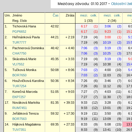
Mezičasy závodu: 01.10.2017 -
Oblastní že
Um.
Jméno
Čas
Ztráta
mezi.
celk.
mezi.
celk.
mez
Reg. číslo
1 (33)
2 (34)
1.
Tichovská Hana
42:02
6:17
(1)
3:06
(2)
6:
PGP6652
6:17
(1)
9:23
(1)
15:
2.
Heřmánková Pavla
44:21
+ 2:19
7:19
(4)
3:00
(1)
5:
TUR7777
7:19
(4)
10:19
(2)
15:
4.
Pachnerová Dominika
46:42
+ 4:40
7:06
(3)
3:19
(3)
6:
CHA7750
7:06
(3)
10:25
(3)
17:
3.
Skácelová Marie
45:35
+ 3:33
7:19
(4)
3:19
(3)
5:
VLI7552
7:19
(4)
10:38
(4)
15:
5.
Tučková Monika
50:08
+ 8:06
7:03
(2)
4:00
(10)
5:
BOR7650
7:03
(2)
11:03
(5)
16:
6.
Houžvičková Karolína
50:36
+ 8:34
7:26
(6)
3:46
(7)
6:
TUR7254
7:26
(6)
11:12
(6)
17:
7.
Konečná Marcela
51:05
+ 9:03
7:27
(7)
4:03
(11)
6:
EKP7257
7:27
(7)
11:30
(7)
18:
17.
Nováková Markéta
81:35
+ 39:33
9:33
(12)
3:28
(5)
6:
RUM7451
9:33
(12)
13:01
(8)
19:
9.
Jeřábková Tereza
59:32
+ 17:30
9:19
(11)
3:50
(8)
6:
BOR7563
9:19
(11)
13:09
(9)
19:
14.
Hájková Magdalena
69:35
+ 27:33
8:33
(9)
5:08
(15)
13:
TUV7351
8:33
(9)
13:41
(10)
26: