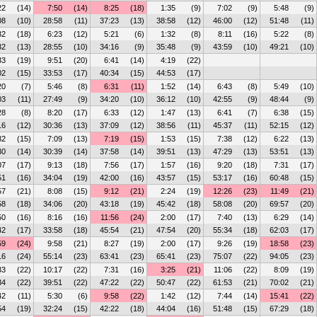
22
(14)
7:50
(14)
8:25
(18)
1:35
(9)
7:02
(9)
5:48
(9)
08
(10)
28:58
(11)
37:23
(13)
38:58
(12)
46:00
(12)
51:48
(11)
32
(18)
6:23
(12)
5:21
(6)
1:32
(8)
8:11
(16)
5:22
(8)
32
(13)
28:55
(10)
34:16
(9)
35:48
(9)
43:59
(10)
49:21
(10)
33
(19)
9:51
(20)
6:41
(14)
4:19
(22)
02
(15)
33:53
(17)
40:34
(15)
44:53
(17)
20
(7)
5:46
(8)
6:31
(11)
1:52
(14)
6:43
(8)
5:49
(10)
03
(11)
27:49
(9)
34:20
(10)
36:12
(10)
42:55
(9)
48:44
(9)
28
(8)
8:20
(17)
6:33
(12)
1:47
(13)
6:41
(7)
6:38
(15)
16
(12)
30:36
(13)
37:09
(12)
38:56
(11)
45:37
(11)
52:15
(12)
32
(15)
7:09
(13)
7:19
(15)
1:53
(15)
7:38
(12)
6:22
(13)
30
(14)
30:39
(14)
37:58
(14)
39:51
(13)
47:29
(13)
53:51
(13)
07
(17)
9:13
(18)
7:56
(17)
1:57
(16)
9:20
(18)
7:31
(17)
51
(16)
34:04
(19)
42:00
(16)
43:57
(15)
53:17
(16)
60:48
(15)
57
(21)
8:08
(15)
9:12
(21)
2:24
(19)
12:26
(23)
11:49
(21)
58
(18)
34:06
(20)
43:18
(19)
45:42
(18)
58:08
(20)
69:57
(20)
50
(16)
8:16
(16)
11:56
(24)
2:00
(17)
7:40
(13)
6:29
(14)
42
(17)
33:58
(18)
45:54
(21)
47:54
(20)
55:34
(18)
62:03
(17)
59
(24)
9:58
(21)
8:27
(19)
2:00
(17)
9:26
(19)
18:58
(23)
16
(24)
55:14
(23)
63:41
(23)
65:41
(23)
75:07
(22)
94:05
(23)
33
(22)
10:17
(22)
7:31
(16)
3:25
(21)
11:06
(22)
8:09
(19)
34
(22)
39:51
(22)
47:22
(22)
50:47
(22)
61:53
(21)
70:02
(21)
42
(11)
5:30
(6)
9:58
(22)
1:42
(12)
7:44
(14)
15:41
(22)
54
(19)
32:24
(15)
42:22
(18)
44:04
(16)
51:48
(15)
67:29
(18)