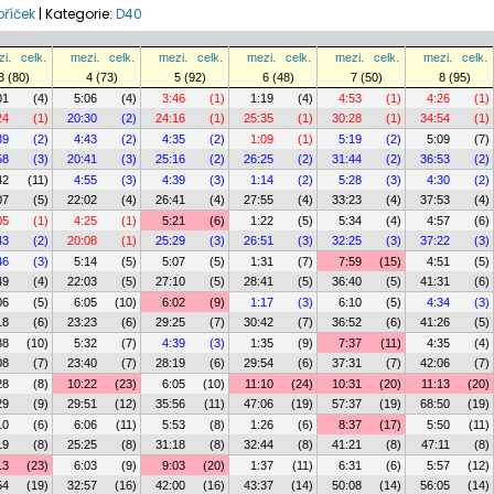
bříček
|
Kategorie:
D40
i.
celk.
mezi.
celk.
mezi.
celk.
mezi.
celk.
mezi.
celk.
mezi.
celk.
3 (80)
4 (73)
5 (92)
6 (48)
7 (50)
8 (95)
01
(4)
5:06
(4)
3:46
(1)
1:19
(4)
4:53
(1)
4:26
(1)
24
(1)
20:30
(2)
24:16
(1)
25:35
(1)
30:28
(1)
34:54
(1)
39
(2)
4:43
(2)
4:35
(2)
1:09
(1)
5:19
(2)
5:09
(7)
58
(3)
20:41
(3)
25:16
(2)
26:25
(2)
31:44
(2)
36:53
(2)
42
(11)
4:55
(3)
4:39
(3)
1:14
(2)
5:28
(3)
4:30
(2)
07
(5)
22:02
(4)
26:41
(4)
27:55
(4)
33:23
(4)
37:53
(4)
05
(1)
4:25
(1)
5:21
(6)
1:22
(5)
5:34
(4)
4:57
(6)
43
(2)
20:08
(1)
25:29
(3)
26:51
(3)
32:25
(3)
37:22
(3)
46
(3)
5:14
(5)
5:07
(5)
1:31
(7)
7:59
(15)
4:51
(5)
49
(4)
22:03
(5)
27:10
(5)
28:41
(5)
36:40
(5)
41:31
(6)
06
(5)
6:05
(10)
6:02
(9)
1:17
(3)
6:10
(5)
4:34
(3)
18
(6)
23:23
(6)
29:25
(7)
30:42
(7)
36:52
(6)
41:26
(5)
38
(10)
5:32
(7)
4:39
(3)
1:35
(9)
7:37
(11)
4:35
(4)
08
(7)
23:40
(7)
28:19
(6)
29:54
(6)
37:31
(7)
42:06
(7)
28
(8)
10:22
(23)
6:05
(10)
11:10
(24)
10:31
(20)
11:13
(20)
29
(9)
29:51
(12)
35:56
(11)
47:06
(19)
57:37
(19)
68:50
(19)
10
(6)
6:06
(11)
5:53
(8)
1:26
(6)
8:37
(17)
5:50
(11)
19
(8)
25:25
(8)
31:18
(8)
32:44
(8)
41:21
(8)
47:11
(8)
13
(23)
6:03
(9)
9:03
(20)
1:37
(11)
6:31
(6)
5:57
(12)
54
(19)
32:57
(16)
42:00
(16)
43:37
(14)
50:08
(14)
56:05
(14)