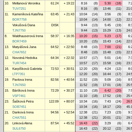
10.
Mellanová Veronika
61:24
+ 19:22
8:16
(8)
5:30
(18)
7:
TUV7251
8:16
(8)
13:46
(11)
21:
11.
Kameníková Kateřina
63:45
+ 21:43
10:04
(14)
3:56
(9)
8:
BOR7758
10:04
(14)
14:00
(12)
22:
Vokušová Dana
DISK
9:44
(13)
5:45
(19)
8:
TJN7750
9:44
(13)
15:29
(13)
24:
8.
Waldhauserová Irena
58:37
+ 16:35
10:20
(15)
5:23
(17)
6:
BOR7459
10:20
(15)
15:43
(14)
22:
13.
Matyášová Jana
64:52
+ 22:50
8:48
(10)
7:00
(21)
6:
CHA7652
8:48
(10)
15:48
(15)
22:
12.
Novotná Hedvika
64:34
+ 22:32
10:57
(17)
5:01
(14)
7:
TUR7454
10:57
(17)
15:58
(16)
23:
16.
Karpíšková Gabriela
72:53
+ 30:51
12:20
(20)
4:24
(12)
8:
LTP7351
12:20
(20)
16:44
(17)
24:
19.
Pavlova Irena
82:56
+ 40:54
11:52
(19)
5:09
(16)
8:
TJN7650
11:52
(19)
17:01
(18)
25:
15.
Bártíková Irena
72:29
+ 30:27
11:10
(18)
6:42
(20)
7:
VSP7461
11:10
(18)
17:52
(19)
25:
23.
Šašková Petra
122:09
+ 80:07
10:34
(16)
7:43
(24)
26:
SOB7451
10:34
(16)
18:17
(20)
45:
21.
Danková Irena
94:56
+ 52:54
12:38
(21)
7:23
(23)
9:
CHA7551
12:38
(21)
20:01
(21)
29:
20.
Linková Alena
87:54
+ 45:52
16:43
(22)
3:29
(6)
6:
SUL6750
16:43
(22)
20:12
(22)
26: