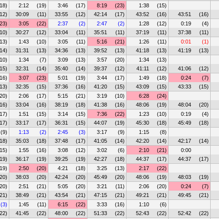
18)
2:12
(19)
3:46
(17)
8:19
(23)
1:38
(15)
12)
30:09
(11)
33:55
(12)
42:14
(17)
43:52
(16)
43:51
(16)
23)
3:05
(22)
2:37
(2)
2:47
(2)
1:28
(12)
0:19
(4)
10)
30:27
(12)
33:04
(11)
35:51
(11)
37:19
(11)
37:38
(11)
13)
1:43
(10)
3:05
(11)
5:16
(21)
1:26
(11)
0:01
(1)
14)
31:31
(13)
34:36
(13)
39:52
(13)
41:18
(13)
41:19
(13)
10)
1:34
(7)
3:09
(13)
3:57
(20)
1:34
(13)
15)
32:31
(14)
35:40
(14)
39:37
(12)
41:11
(12)
41:06
(12)
16)
3:07
(23)
5:01
(19)
3:44
(17)
1:49
(18)
0:24
(7)
13)
32:35
(15)
37:36
(16)
41:20
(15)
43:09
(15)
43:33
(15)
20)
2:06
(17)
5:15
(21)
3:19
(10)
6:28
(24)
16)
33:04
(16)
38:19
(18)
41:38
(16)
48:06
(19)
48:04
(20)
17)
1:51
(15)
3:14
(15)
7:36
(22)
1:23
(10)
0:19
(4)
17)
33:17
(17)
36:31
(15)
44:07
(19)
45:30
(18)
45:49
(18)
(9)
1:13
(2)
2:45
(3)
3:17
(9)
1:15
(8)
18)
35:03
(18)
37:48
(17)
41:05
(14)
42:20
(14)
42:17
(14)
15)
1:55
(16)
3:08
(12)
3:02
(6)
2:10
(21)
0:00
19)
36:17
(19)
39:25
(19)
42:27
(18)
44:37
(17)
44:37
(17)
19)
2:50
(20)
4:21
(18)
3:25
(13)
2:17
(22)
20)
38:03
(20)
42:24
(20)
45:49
(20)
48:06
(19)
48:03
(19)
20)
2:51
(21)
5:05
(20)
3:21
(11)
2:06
(20)
0:24
(7)
21)
38:49
(21)
43:54
(21)
47:15
(21)
49:21
(21)
49:45
(21)
(3)
1:45
(11)
6:15
(22)
3:33
(16)
1:10
(6)
22)
41:45
(22)
48:00
(22)
51:33
(22)
52:43
(22)
52:42
(22)