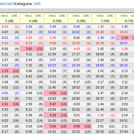
ebříček
|
Kategorie:
D45
mezi.
celk.
mezi.
celk.
mezi.
celk.
mezi.
celk.
mezi.
celk.
mezi.
ce
3 (46)
4 (49)
5 (59)
6 (95)
7 (93)
8 (75)
0:45
(1)
2:26
(3)
2:49
(2)
5:00
(2)
1:36
(1)
1:45
4:47
(4)
7:13
(3)
10:02
(2)
15:02
(2)
16:38
(1)
18:23
0:51
(3)
2:03
(1)
2:45
(1)
6:02
(8)
1:38
(3)
2:29
(
4:10
(1)
6:13
(1)
8:58
(1)
15:00
(1)
16:38
(1)
19:07
0:56
(4)
3:50
(22)
3:23
(5)
4:43
(1)
1:42
(4)
1:39
5:21
(7)
9:11
(12)
12:34
(5)
17:17
(4)
18:59
(4)
20:38
1:07
(8)
2:34
(5)
3:07
(3)
5:57
(6)
1:46
(6)
2:10
4:41
(2)
7:15
(4)
10:22
(3)
16:19
(3)
18:05
(3)
20:15
1:23
(12)
3:06
(16)
3:28
(7)
5:50
(4)
1:42
(4)
2:13
(
6:36
(14)
9:42
(16)
13:10
(7)
19:00
(7)
20:42
(7)
22:55
1:09
(9)
2:33
(4)
3:10
(4)
6:17
(10)
2:17
(16)
2:11
6:02
(12)
8:35
(9)
11:45
(4)
18:02
(5)
20:19
(5)
22:30
0:50
(2)
2:48
(12)
5:02
(12)
5:57
(6)
1:47
(8)
2:10
5:03
(5)
7:51
(5)
12:53
(6)
18:50
(6)
20:37
(6)
22:47
1:41
(19)
2:39
(8)
5:47
(14)
6:03
(9)
1:46
(6)
2:03
5:33
(9)
8:12
(7)
13:59
(10)
20:02
(8)
21:48
(8)
23:51
1:02
(5)
2:39
(8)
5:29
(13)
5:51
(5)
1:36
(1)
2:24
(
6:52
(16)
9:31
(14)
15:00
(13)
20:51
(9)
22:27
(9)
24:51
1:04
(6)
3:19
(19)
5:56
(16)
9:00
(15)
2:01
(11)
2:11
5:17
(6)
8:36
(10)
14:32
(11)
23:32
(13)
25:33
(12)
27:44