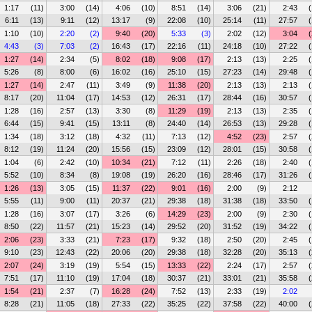
1:17
(11)
3:00
(14)
4:06
(10)
8:51
(14)
3:06
(21)
2:43
(
6:11
(13)
9:11
(12)
13:17
(9)
22:08
(10)
25:14
(11)
27:57
(
1:10
(10)
2:20
(2)
9:40
(20)
5:33
(3)
2:02
(12)
3:04
(
4:43
(3)
7:03
(2)
16:43
(17)
22:16
(11)
24:18
(10)
27:22
(
1:27
(14)
2:34
(5)
8:02
(18)
9:08
(17)
2:13
(13)
2:25
(
5:26
(8)
8:00
(6)
16:02
(16)
25:10
(15)
27:23
(14)
29:48
(
1:27
(14)
2:47
(11)
3:49
(9)
11:38
(20)
2:13
(13)
2:13
(
8:17
(20)
11:04
(17)
14:53
(12)
26:31
(17)
28:44
(16)
30:57
(
1:28
(16)
2:57
(13)
3:30
(8)
11:29
(19)
2:13
(13)
2:35
(
6:44
(15)
9:41
(15)
13:11
(8)
24:40
(14)
26:53
(13)
29:28
(
1:34
(18)
3:12
(18)
4:32
(11)
7:13
(12)
4:52
(23)
2:57
(
8:12
(19)
11:24
(20)
15:56
(15)
23:09
(12)
28:01
(15)
30:58
(
1:04
(6)
2:42
(10)
10:34
(21)
7:12
(11)
2:26
(18)
2:40
(
5:52
(10)
8:34
(8)
19:08
(19)
26:20
(16)
28:46
(17)
31:26
(
1:26
(13)
3:05
(15)
11:37
(22)
9:01
(16)
2:00
(9)
2:12
5:55
(11)
9:00
(11)
20:37
(21)
29:38
(18)
31:38
(18)
33:50
(
1:28
(16)
3:07
(17)
3:26
(6)
14:29
(23)
2:00
(9)
2:30
(
8:50
(22)
11:57
(21)
15:23
(14)
29:52
(20)
31:52
(19)
34:22
(
2:06
(23)
3:33
(21)
7:23
(17)
9:32
(18)
2:50
(20)
2:45
(
9:10
(23)
12:43
(22)
20:06
(20)
29:38
(18)
32:28
(20)
35:13
(
2:07
(24)
3:19
(19)
5:54
(15)
13:33
(22)
2:24
(17)
2:57
(
7:51
(17)
11:10
(19)
17:04
(18)
30:37
(21)
33:01
(21)
35:58
(
1:54
(21)
2:37
(7)
16:28
(24)
7:52
(13)
2:33
(19)
2:02
8:28
(21)
11:05
(18)
27:33
(22)
35:25
(22)
37:58
(22)
40:00
(