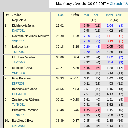
Mezičasy závodu: 30.09.2017 -
Oblastní ž
Um.
Jméno
Čas
Ztráta
mezi.
celk.
mezi.
celk.
Reg. číslo
1 (43)
2 (44)
1.
Eichlerová Jana
27:02
2:58
(11)
1:04
(3)
KAS7051
2:58
(11)
4:02
(6)
2.
Novotná Neyrinck Markéta
28:30
+ 1:28
2:18
(2)
1:01
(1)
VSP7051
2:18
(2)
3:19
(1)
4.
Linková Iva
30:18
+ 3:16
2:20
(3)
2:05
(20)
TUR6850
2:20
(3)
4:25
(9)
3.
Úlehlová Monika
30:06
+ 3:04
2:32
(4)
1:02
(2)
TAP6950
2:32
(4)
3:34
(3)
6.
Menclová Silvie
32:27
+ 5:25
3:45
(16)
1:28
(12)
VSP7050
3:45
(16)
5:13
(14)
7.
Riby Kateřina
32:33
+ 5:31
3:11
(12)
1:42
(18)
LTP7252
3:11
(12)
4:53
(12)
5.
Bochenková Jana
31:55
+ 4:53
2:57
(10)
1:16
(8)
DOR6150
2:57
(10)
4:13
(7)
8.
Zuzánková Růžena
33:22
+ 6:20
2:41
(6)
1:11
(5)
TJN6051
2:41
(6)
3:52
(4)
9.
Pustaiová Romana
33:48
+ 6:46
4:35
(21)
1:15
(6)
TJN6851
4:35
(21)
5:50
(17)
10.
Bartáková Eva
36:39
+ 9:37
2:35
(5)
1:38
(16)
CHA7051
2:35
(5)
4:13
(7)