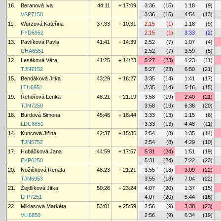
16.
Beranová Iva
44:11
+ 17:09
3:36
(15)
1:18
(9)
VSP7150
3:36
(15)
4:54
(13)
11.
Würzová Kateřina
37:33
+ 10:31
2:15
(1)
1:18
(9)
FYD6952
2:15
(1)
3:33
(2)
13.
Pavlíková Pavla
41:41
+ 14:39
2:52
(7)
1:07
(4)
CHA6551
2:52
(7)
3:59
(5)
12.
Lesáková Věra
41:25
+ 14:23
5:27
(23)
1:23
(11)
TJN7152
5:27
(23)
6:50
(21)
15.
Bendáková Jitka
43:29
+ 16:27
3:35
(14)
1:41
(17)
LTU6951
3:35
(14)
5:16
(15)
19.
Řehořová Lenka
48:21
+ 21:19
3:58
(19)
2:40
(21)
TJN7250
3:58
(19)
6:38
(20)
18.
Burdová Simona
45:46
+ 18:44
3:33
(13)
1:15
(6)
LDC6851
3:33
(13)
4:48
(11)
14.
Kuncová Jiřina
42:37
+ 15:35
2:54
(8)
1:35
(14)
TJN5752
2:54
(8)
4:29
(10)
17.
Hubáčková Jana
44:59
+ 17:57
5:31
(24)
1:51
(19)
EKP6250
5:31
(24)
7:22
(23)
20.
Nožičková Renata
48:23
+ 21:21
3:55
(18)
3:09
(22)
TJN6953
3:55
(18)
7:04
(22)
21.
Žejdlíková Jitka
50:26
+ 23:24
4:07
(20)
1:37
(15)
LTP7251
4:07
(20)
5:44
(16)
22.
Miklasová Markéta
53:01
+ 25:59
2:56
(9)
3:38
(23)
VLI6850
2:56
(9)
6:34
(19)