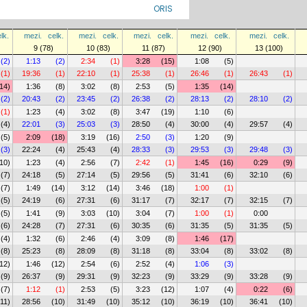
ORIS
lk.
mezi.
celk.
mezi.
celk.
mezi.
celk.
mezi.
celk.
mezi.
celk.
9 (78)
10 (83)
11 (87)
12 (90)
13 (100)
(2)
1:13
(2)
2:34
(1)
3:28
(15)
1:08
(5)
(1)
19:36
(1)
22:10
(1)
25:38
(1)
26:46
(1)
26:43
(1)
14)
1:36
(8)
3:02
(8)
2:53
(5)
1:35
(14)
(2)
20:43
(2)
23:45
(2)
26:38
(2)
28:13
(2)
28:10
(2)
(1)
1:23
(4)
3:02
(8)
3:47
(19)
1:10
(6)
(4)
22:01
(3)
25:03
(3)
28:50
(4)
30:00
(4)
29:57
(4)
(5)
2:09
(18)
3:19
(16)
2:50
(3)
1:20
(9)
(3)
22:24
(4)
25:43
(4)
28:33
(3)
29:53
(3)
29:48
(3)
10)
1:23
(4)
2:56
(7)
2:42
(1)
1:45
(16)
0:29
(9)
(7)
24:18
(5)
27:14
(5)
29:56
(5)
31:41
(6)
32:10
(6)
(7)
1:49
(14)
3:12
(14)
3:46
(18)
1:00
(1)
(5)
24:19
(6)
27:31
(6)
31:17
(7)
32:17
(7)
32:15
(7)
(5)
1:41
(9)
3:03
(10)
3:04
(7)
1:00
(1)
0:00
(6)
24:28
(7)
27:31
(6)
30:35
(6)
31:35
(5)
31:35
(5)
(4)
1:32
(6)
2:46
(4)
3:09
(8)
1:46
(17)
(8)
25:23
(8)
28:09
(8)
31:18
(8)
33:04
(8)
33:02
(8)
12)
1:46
(12)
2:54
(6)
2:52
(4)
1:06
(3)
(9)
26:37
(9)
29:31
(9)
32:23
(9)
33:29
(9)
33:28
(9)
(7)
1:12
(1)
2:53
(5)
3:23
(12)
1:07
(4)
0:22
(6)
(11)
28:56
(10)
31:49
(10)
35:12
(10)
36:19
(10)
36:41
(10)