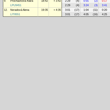
9.
Procházková Klára
18:42
+ 3:42
2:29
(4)
0:55
(2)
0:17
LPU9451
2:29
(4)
3:24
(3)
3:41
12.
Neradová Alena
19:35
+ 4:35
3:01
(17)
1:04
(11)
0:20
LIT8551
3:01
(17)
4:05
(16)
4:25