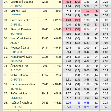
27.
Vejstrková Zuzana
22:35
+ 7:35
4:14
(30)
1:23
(26)
0:22
CHA8852
4:14
(30)
5:37
(31)
5:59
28.
Vlažná Lucie
23:09
+ 8:09
3:04
(19)
1:57
(35)
0:33
LCE8751
3:04
(19)
5:01
(26)
5:34
33.
Burešová Lenka
27:28
+ 12:28
4:40
(33)
1:30
(30)
0:28
DKP8351
4:40
(33)
6:10
(33)
6:38
18.
Staňová Karolína
20:40
+ 5:40
4:35
(32)
0:54
(1)
0:17
BOR9853
4:35
(32)
5:29
(29)
5:46
30.
Hrobařová Lenka
23:46
+ 8:46
4:14
(30)
1:19
(24)
0:30
ASU7751
4:14
(30)
5:33
(30)
6:03
31.
Ryantová Jana
24:34
+ 9:34
2:44
(9)
1:00
(7)
0:24
DKP8660
2:44
(9)
3:44
(8)
4:08
21.
Hrabánková Klára
21:28
+ 6:28
2:48
(12)
1:19
(24)
0:28
PGP9654
2:48
(12)
4:07
(17)
4:35
24.
Švihovská Eva
22:02
+ 7:02
3:30
(25)
1:30
(30)
0:22
SJC8352
3:30
(25)
5:00
(25)
5:22
5.
Mullis Kateřina
17:52
+ 2:52
2:51
(14)
1:05
(14)
0:20
DKP7753
2:51
(14)
3:56
(12)
4:16
35.
Hausmannová Klára
33:46
+ 18:46
4:54
(34)
1:59
(36)
0:28
EKP8651
4:54
(34)
6:53
(34)
7:21
17.
Rufferová Iva
20:19
+ 5:19
2:57
(16)
1:03
(9)
0:24
TUR8354
2:57
(16)
4:00
(13)
4:24
16.
Kašková Kateřina
20:11
+ 5:11
2:26
(2)
0:55
(2)
0:24
CHA7850
2:26
(2)
3:21
(2)
3:45