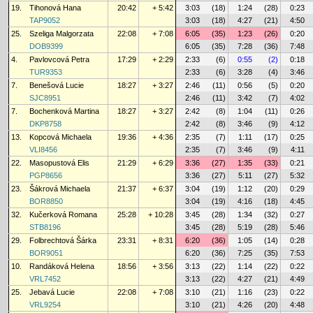
19.
Tihonová Hana
20:42
+ 5:42
3:03
(18)
1:24
(28)
0:23
TAP9052
3:03
(18)
4:27
(21)
4:50
25.
Szeliga Malgorzata
22:08
+ 7:08
6:05
(35)
1:23
(26)
0:20
DOB9399
6:05
(35)
7:28
(36)
7:48
4.
Pavlovcová Petra
17:29
+ 2:29
2:33
(6)
0:55
(2)
0:18
TUR9353
2:33
(6)
3:28
(4)
3:46
7.
Benešová Lucie
18:27
+ 3:27
2:46
(11)
0:56
(5)
0:20
SJC8951
2:46
(11)
3:42
(7)
4:02
7.
Bochenková Martina
18:27
+ 3:27
2:42
(8)
1:04
(11)
0:26
DKP8758
2:42
(8)
3:46
(9)
4:12
13.
Kopcová Michaela
19:36
+ 4:36
2:35
(7)
1:11
(17)
0:25
VLI8456
2:35
(7)
3:46
(9)
4:11
22.
Masopustová Elis
21:29
+ 6:29
3:36
(27)
1:35
(33)
0:21
PGP8656
3:36
(27)
5:11
(27)
5:32
23.
Šákrová Michaela
21:37
+ 6:37
3:04
(19)
1:12
(20)
0:29
BOR8850
3:04
(19)
4:16
(18)
4:45
32.
Kučerková Romana
25:28
+ 10:28
3:45
(28)
1:34
(32)
0:27
STB8196
3:45
(28)
5:19
(28)
5:46
29.
Folbrechtová Šárka
23:31
+ 8:31
6:20
(36)
1:05
(14)
0:28
BOR9051
6:20
(36)
7:25
(35)
7:53
10.
Randáková Helena
18:56
+ 3:56
3:13
(22)
1:14
(22)
0:22
VRL7452
3:13
(22)
4:27
(21)
4:49
25.
Jebavá Lucie
22:08
+ 7:08
3:10
(21)
1:16
(23)
0:22
VRL9254
3:10
(21)
4:26
(20)
4:48