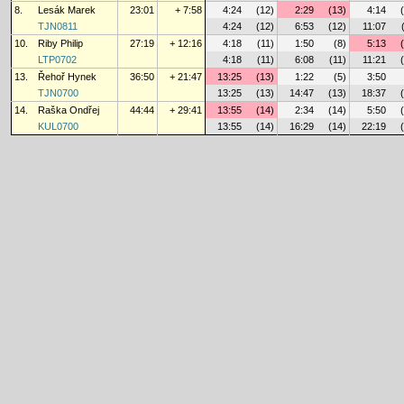
8.
Lesák Marek
23:01
+ 7:58
4:24
(12)
2:29
(13)
4:14
TJN0811
4:24
(12)
6:53
(12)
11:07
10.
Riby Philip
27:19
+ 12:16
4:18
(11)
1:50
(8)
5:13
LTP0702
4:18
(11)
6:08
(11)
11:21
13.
Řehoř Hynek
36:50
+ 21:47
13:25
(13)
1:22
(5)
3:50
TJN0700
13:25
(13)
14:47
(13)
18:37
14.
Raška Ondřej
44:44
+ 29:41
13:55
(14)
2:34
(14)
5:50
KUL0700
13:55
(14)
16:29
(14)
22:19