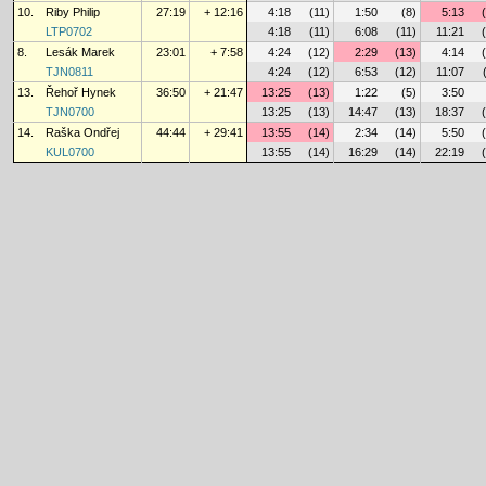
10.
Riby Philip
27:19
+ 12:16
4:18
(11)
1:50
(8)
5:13
LTP0702
4:18
(11)
6:08
(11)
11:21
8.
Lesák Marek
23:01
+ 7:58
4:24
(12)
2:29
(13)
4:14
TJN0811
4:24
(12)
6:53
(12)
11:07
13.
Řehoř Hynek
36:50
+ 21:47
13:25
(13)
1:22
(5)
3:50
TJN0700
13:25
(13)
14:47
(13)
18:37
14.
Raška Ondřej
44:44
+ 29:41
13:55
(14)
2:34
(14)
5:50
KUL0700
13:55
(14)
16:29
(14)
22:19