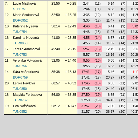
7.
Lucie Mašková
23:50
+ 6:25
2:44
(11)
6:14
(7)
1:2
STB0751
2:44
(11)
8:58
(6)
10:2
12.
Marie Soukupová
32:50
+ 15:25
3:35
(12)
8:12
(19)
1:2
BOR0952
3:35
(12)
11:47
(13)
13:1
10.
Kateřina Ryšavá
30:14
+ 12:49
4:46
(13)
6:41
(9)
3:0
TJN0754
4:46
(13)
11:27
(12)
14:3
16.
Karolína Novotná
41:00
+ 23:35
4:55
(14)
6:57
(13)
9:4
TUR0853
4:55
(14)
11:52
(14)
21:3
17.
Tereza Adamcová
45:40
+ 28:15
5:57
(15)
12:19
(20)
2:1
TJN0753
5:57
(15)
18:16
(16)
20:2
11.
Veronika Vokušová
32:05
+ 14:40
9:55
(16)
6:58
(14)
1:3
TJN0756
9:55
(16)
16:53
(15)
18:2
14.
Sára Vaňourková
35:38
+ 18:13
17:41
(17)
5:46
(5)
1:1
BOR0759
17:41
(17)
23:27
(17)
24:4
20.
Lenka Pavlova
60:57
+ 43:32
17:45
(18)
6:55
(11)
2:0
TJN0850
17:45
(18)
24:40
(18)
26:4
18.
Matylda Ferbasová
56:00
+ 38:35
27:50
(19)
6:55
(11)
1:5
TUR0762
27:50
(19)
34:45
(19)
36:3
19.
Eva Nožičková
58:12
+ 40:47
31:57
(20)
7:00
(15)
1:4
TJN0852
31:57
(20)
38:57
(20)
40:3