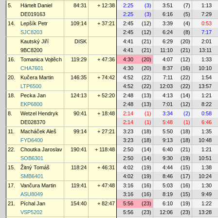
5.
Härtelt Daniel
84:31
+ 12:38
2:25
(3)
3:51
(7)
1:13
DE019163
2:25
(3)
6:16
(5)
7:29
14.
Lepšík Petr
109:14
+ 37:21
2:45
(12)
3:39
(4)
0:53
SJC8203
2:45
(12)
6:24
(8)
7:17
Kautský Jiří
DISK
4:41
(21)
6:29
(20)
2:01
9BC8200
4:41
(21)
11:10
(21)
13:11
16.
Tomanica Vojtěch
119:29
+ 47:36
4:30
(20)
4:07
(12)
1:33
CHA7601
4:30
(20)
8:37
(16)
10:10
20.
Kučera Martin
146:35
+ 74:42
4:52
(22)
7:11
(22)
1:54
LTP6500
4:52
(22)
12:03
(22)
13:57
18.
Pecka Jan
124:13
+ 52:20
2:48
(13)
4:13
(14)
1:21
EKP6800
2:48
(13)
7:01
(12)
8:22
8.
Wetzel Hendryk
90:41
+ 18:48
2:14
(1)
3:34
(2)
0:58
DE028370
2:14
(1)
5:48
(1)
6:46
11.
Macháček Aleš
99:14
+ 27:21
3:23
(18)
5:50
(18)
1:35
FYD6400
3:23
(18)
9:13
(18)
10:48
22.
Choutka Jaroslav
190:41
+ 118:48
2:50
(14)
6:40
(21)
1:21
SOB6301
2:50
(14)
9:30
(19)
10:51
15.
Žitný Tomáš
118:24
+ 46:31
4:02
(19)
4:44
(15)
1:38
SMB6401
4:02
(19)
8:46
(17)
10:24
17.
Vančura Martin
119:41
+ 47:48
3:16
(16)
5:03
(16)
1:30
ASU8049
3:16
(16)
8:19
(15)
9:49
21.
Píchal Jan
154:40
+ 82:47
5:56
(23)
6:10
(19)
1:22
VSP5202
5:56
(23)
12:06
(23)
13:28