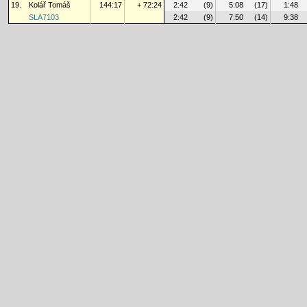
19.
Kolář Tomáš
144:17
+ 72:24
2:42
(9)
5:08
(17)
1:48
SLA7103
2:42
(9)
7:50
(14)
9:38