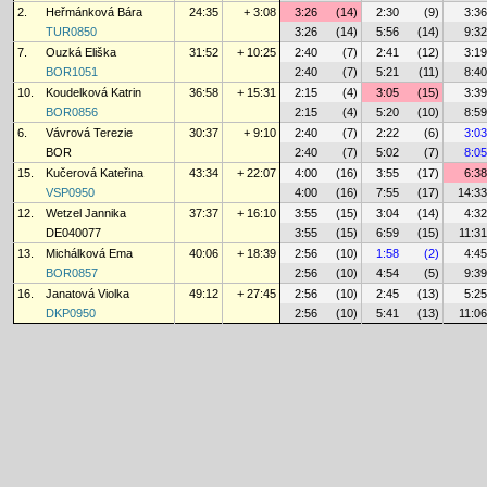
2.
Heřmánková Bára
24:35
+ 3:08
3:26
(14)
2:30
(9)
3:36
TUR0850
3:26
(14)
5:56
(14)
9:32
7.
Ouzká Eliška
31:52
+ 10:25
2:40
(7)
2:41
(12)
3:19
BOR1051
2:40
(7)
5:21
(11)
8:40
10.
Koudelková Katrin
36:58
+ 15:31
2:15
(4)
3:05
(15)
3:39
BOR0856
2:15
(4)
5:20
(10)
8:59
6.
Vávrová Terezie
30:37
+ 9:10
2:40
(7)
2:22
(6)
3:03
BOR
2:40
(7)
5:02
(7)
8:05
15.
Kučerová Kateřina
43:34
+ 22:07
4:00
(16)
3:55
(17)
6:38
VSP0950
4:00
(16)
7:55
(17)
14:33
12.
Wetzel Jannika
37:37
+ 16:10
3:55
(15)
3:04
(14)
4:32
DE040077
3:55
(15)
6:59
(15)
11:31
13.
Michálková Ema
40:06
+ 18:39
2:56
(10)
1:58
(2)
4:45
BOR0857
2:56
(10)
4:54
(5)
9:39
16.
Janatová Violka
49:12
+ 27:45
2:56
(10)
2:45
(13)
5:25
DKP0950
2:56
(10)
5:41
(13)
11:06