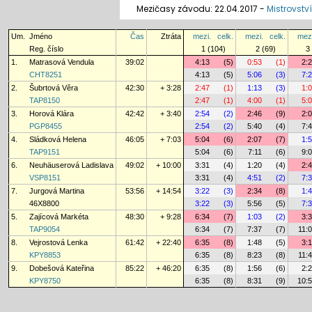
Mezičasy závodu: 22.04.2017 -
Mistrovství
Um.
Jméno
Čas
Ztráta
mezi.
celk.
mezi.
celk.
mezi
Reg. číslo
1 (104)
2 (69)
3
1.
Matrasová Vendula
39:02
4:13
(5)
0:53
(1)
2:
CHT8251
4:13
(5)
5:06
(3)
7:
2.
Šubrtová Věra
42:30
+ 3:28
2:47
(1)
1:13
(3)
1:
TAP8150
2:47
(1)
4:00
(1)
5:
3.
Horová Klára
42:42
+ 3:40
2:54
(2)
2:46
(9)
2:
PGP8455
2:54
(2)
5:40
(4)
7:
4.
Sládková Helena
46:05
+ 7:03
5:04
(6)
2:07
(7)
1:
TAP9151
5:04
(6)
7:11
(6)
9:
6.
Neuhäuserová Ladislava
49:02
+ 10:00
3:31
(4)
1:20
(4)
2:
VSP8151
3:31
(4)
4:51
(2)
7:
7.
Jurgová Martina
53:56
+ 14:54
3:22
(3)
2:34
(8)
1:
46X8800
3:22
(3)
5:56
(5)
7:
5.
Zajícová Markéta
48:30
+ 9:28
6:34
(7)
1:03
(2)
3:
TAP9054
6:34
(7)
7:37
(7)
11:
8.
Vejrostová Lenka
61:42
+ 22:40
6:35
(8)
1:48
(5)
3:
KPY8853
6:35
(8)
8:23
(8)
11:
9.
Dobešová Kateřina
85:22
+ 46:20
6:35
(8)
1:56
(6)
2:
KPY8750
6:35
(8)
8:31
(9)
10: