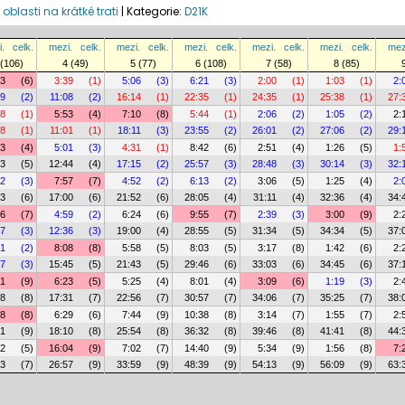
 oblasti na krátké trati
|
Kategorie:
D21K
.
celk.
mezi.
celk.
mezi.
celk.
mezi.
celk.
mezi.
celk.
mezi.
celk.
mez
 (106)
4 (49)
5 (77)
6 (108)
7 (58)
8 (85)
23
(6)
3:39
(1)
5:06
(3)
6:21
(3)
2:00
(1)
1:03
(1)
2:
29
(2)
11:08
(2)
16:14
(1)
22:35
(1)
24:35
(1)
25:38
(1)
27:
08
(1)
5:53
(4)
7:10
(8)
5:44
(1)
2:06
(2)
1:05
(2)
2:
08
(1)
11:01
(1)
18:11
(3)
23:55
(2)
26:01
(2)
27:06
(2)
29:
03
(4)
5:01
(3)
4:31
(1)
8:42
(6)
2:51
(4)
1:26
(5)
1:
43
(5)
12:44
(4)
17:15
(2)
25:57
(3)
28:48
(3)
30:14
(3)
32:
52
(3)
7:57
(7)
4:52
(2)
6:13
(2)
3:06
(5)
1:25
(4)
2:
03
(6)
17:00
(6)
21:52
(6)
28:05
(4)
31:11
(4)
32:36
(4)
34:
46
(7)
4:59
(2)
6:24
(6)
9:55
(7)
2:39
(3)
3:00
(9)
2:
37
(3)
12:36
(3)
19:00
(4)
28:55
(5)
31:34
(5)
34:34
(5)
37:
41
(2)
8:08
(8)
5:58
(5)
8:03
(5)
3:17
(8)
1:42
(6)
2:
37
(3)
15:45
(5)
21:43
(5)
29:46
(6)
33:03
(6)
34:45
(6)
37:
31
(9)
6:23
(5)
5:25
(4)
8:01
(4)
3:09
(6)
1:19
(3)
2:
08
(8)
17:31
(7)
22:56
(7)
30:57
(7)
34:06
(7)
35:25
(7)
38:
18
(8)
6:29
(6)
7:44
(9)
10:38
(8)
3:14
(7)
1:55
(7)
2:
41
(9)
18:10
(8)
25:54
(8)
36:32
(8)
39:46
(8)
41:41
(8)
44:
22
(5)
16:04
(9)
7:02
(7)
14:40
(9)
5:34
(9)
1:56
(8)
7:
53
(7)
26:57
(9)
33:59
(9)
48:39
(9)
54:13
(9)
56:09
(9)
63: