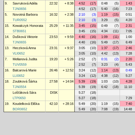
9.
Savruková Adéla
22:32
+ 8:38
4:52
(17)
0:48
(5)
1:43
TJN0656
4:52
(17)
5:40
(16)
7:23
5.
Novotná Barbora
16:32
+ 2:38
2:10
(3)
1:19
(15)
0:51
TUR0552
2:10
(3)
3:29
(5)
4:20
15.
Kowalczyk Honorata
25:29
+ 11:35
3:45
(15)
0:49
(7)
2:31
STB0651
3:45
(15)
4:34
(11)
7:05
14.
Dušková Viktorie
23:53
+ 9:59
4:40
(16)
1:09
(11)
1:00
TJN0655
4:40
(16)
5:49
(17)
6:49
13.
Heczková Anna
23:31
+ 9:37
3:05
(10)
1:37
(17)
2:46
VLI0652
3:05
(10)
4:42
(13)
7:28
7.
Mellanová Judita
19:20
+ 5:26
2:52
(7)
0:31
(2)
2:20
TUV0559
2:52
(7)
3:23
(4)
5:43
16.
Balcarová Marie
26:46
+ 12:52
3:24
(12)
1:14
(13)
0:49
LLI0652
3:24
(12)
4:38
(12)
5:27
18.
Zoubková Šárka
27:58
+ 14:04
5:39
(19)
1:03
(10)
4:28
TJN0554
5:39
(19)
6:42
(18)
11:10
Lošťáková Sára
DISK
5:27
(18)
LTP0650
5:27
(18)
7:29
19.
Koudelková Eliška
42:10
+ 28:16
5:49
(20)
1:19
(15)
7:40
BOR0652
5:49
(20)
7:08
(19)
14:48