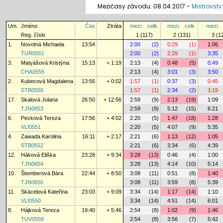
Mezičasy závodu: 08.04.2017 -
Mistrovstv
Um.
Jméno
Čas
Ztráta
mezi.
celk.
mezi.
celk.
mezi.
Reg. číslo
1 (117)
2 (131)
3 (1
1.
Novotná Michaela
13:54
2:00
(2)
0:29
(1)
1:06
TUR0551
2:00
(2)
2:29
(1)
3:35
3.
Matyášová Kristýna
15:13
+ 1:19
2:13
(4)
0:48
(5)
0:49
CHA0555
2:13
(4)
3:01
(3)
3:50
2.
Kubecová Magdalena
13:56
+ 0:02
1:57
(1)
0:37
(3)
0:45
STB0550
1:57
(1)
2:34
(2)
3:19
17.
Skalová Jolana
26:50
+ 12:56
2:59
(9)
2:13
(19)
1:09
TJN0653
2:59
(9)
5:12
(15)
6:21
6.
Pecková Tereza
17:56
+ 4:02
2:20
(5)
1:47
(18)
1:28
VLI0551
2:20
(5)
4:07
(9)
5:35
4.
Zawada Karolina
16:11
+ 2:17
2:21
(6)
1:13
(12)
1:05
STB0552
2:21
(6)
3:34
(6)
4:39
12.
Háková Eliška
23:28
+ 9:34
3:28
(13)
0:46
(4)
1:00
TJN0654
3:28
(13)
4:14
(10)
5:14
10.
Štemberová Bára
22:44
+ 8:50
3:08
(11)
0:51
(8)
1:40
TJN0650
3:08
(11)
3:59
(8)
5:39
11.
Skácelová Kateřina
23:03
+ 9:09
3:34
(14)
1:17
(14)
1:10
VLI0550
3:34
(14)
4:51
(14)
6:01
8.
Hájková Tereza
19:40
+ 5:46
2:54
(8)
1:02
(9)
1:46
TUV0558
2:54
(8)
3:56
(7)
5:42