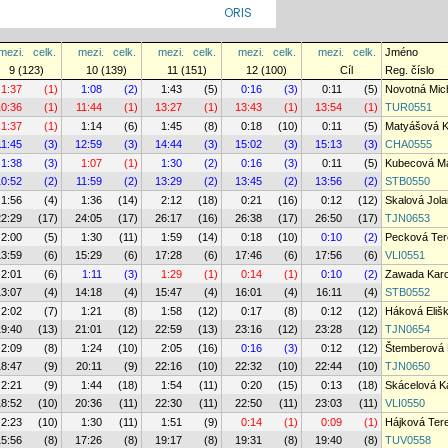
ORIS
mezi.
celk.
mezi.
celk.
mezi.
celk.
mezi.
celk.
mezi.
celk.
Jméno
9 (123)
10 (139)
11 (151)
12 (100)
Cíl
Reg. číslo
1:37
(1)
1:08
(2)
1:43
(5)
0:16
(3)
0:11
(5)
Novotná Mic
10:36
(1)
11:44
(1)
13:27
(1)
13:43
(1)
13:54
(1)
TUR0551
1:37
(1)
1:14
(6)
1:45
(8)
0:18
(10)
0:11
(5)
Matyášová K
11:45
(3)
12:59
(3)
14:44
(3)
15:02
(3)
15:13
(3)
CHA0555
1:38
(3)
1:07
(1)
1:30
(2)
0:16
(3)
0:11
(5)
Kubecová M
10:52
(2)
11:59
(2)
13:29
(2)
13:45
(2)
13:56
(2)
STB0550
1:56
(4)
1:36
(14)
2:12
(18)
0:21
(16)
0:12
(12)
Skalová Jol
22:29
(17)
24:05
(17)
26:17
(16)
26:38
(17)
26:50
(17)
TJN0653
2:00
(5)
1:30
(11)
1:59
(14)
0:18
(10)
0:10
(2)
Pecková Ter
13:59
(6)
15:29
(6)
17:28
(6)
17:46
(6)
17:56
(6)
VLI0551
2:01
(6)
1:11
(3)
1:29
(1)
0:14
(1)
0:10
(2)
Zawada Karo
13:07
(4)
14:18
(4)
15:47
(4)
16:01
(4)
16:11
(4)
STB0552
2:02
(7)
1:21
(8)
1:58
(12)
0:17
(8)
0:12
(12)
Háková Eliš
19:40
(13)
21:01
(12)
22:59
(13)
23:16
(12)
23:28
(12)
TJN0654
2:09
(8)
1:24
(10)
2:05
(16)
0:16
(3)
0:12
(12)
Štemberová 
18:47
(9)
20:11
(9)
22:16
(10)
22:32
(10)
22:44
(10)
TJN0650
2:21
(9)
1:44
(18)
1:54
(11)
0:20
(15)
0:13
(18)
Skácelová Ka
18:52
(10)
20:36
(11)
22:30
(11)
22:50
(11)
23:03
(11)
VLI0550
2:23
(10)
1:30
(11)
1:51
(9)
0:14
(1)
0:09
(1)
Hájková Ter
15:56
(8)
17:26
(8)
19:17
(8)
19:31
(8)
19:40
(8)
TUV0558