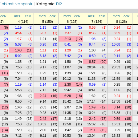
í oblasti ve sprintu
|
Kategorie:
D12
celk.
mezi.
celk.
mezi.
celk.
mezi.
celk.
mezi.
celk.
mezi.
celk.
27)
4 (114)
5 (150)
6 (125)
7 (124)
8 (126)
(8)
1:19
(2)
1:13
(2)
1:30
(2)
0:58
(1)
0:24
(1)
(2)
4:54
(1)
6:07
(1)
7:37
(1)
8:35
(1)
8:59
(1)
(2)
1:17
(1)
1:21
(4)
2:13
(12)
1:03
(3)
0:24
(1)
(3)
5:07
(3)
6:28
(3)
8:41
(3)
9:44
(3)
10:08
(3)
(1)
1:43
(11)
1:11
(1)
1:29
(1)
1:08
(4)
0:24
(1)
(1)
5:02
(2)
6:13
(2)
7:42
(2)
8:50
(2)
9:14
(2)
(9)
1:35
(8)
1:21
(4)
1:50
(9)
8:57
(20)
0:29
(10)
(13)
7:56
(13)
9:17
(11)
11:07
(9)
20:04
(18)
20:33
(18)
(11)
1:29
(6)
1:29
(7)
1:39
(4)
1:21
(8)
0:26
(6)
(8)
7:04
(7)
8:33
(6)
10:12
(6)
11:33
(6)
11:59
(6)
(7)
1:19
(2)
1:14
(3)
2:30
(14)
0:59
(2)
0:25
(5)
(5)
5:58
(5)
7:12
(4)
9:42
(5)
10:41
(5)
11:06
(5)
(5)
1:36
(9)
2:24
(16)
6:28
(18)
1:32
(9)
0:24
(1)
(6)
6:50
(6)
9:14
(10)
15:42
(16)
17:14
(14)
17:38
(14)
(12)
1:46
(12)
2:03
(14)
2:07
(10)
1:49
(12)
3:14
(20)
(9)
7:25
(10)
9:28
(12)
11:35
(10)
13:24
(9)
16:38
(11)
(10)
1:49
(13)
2:42
(17)
2:18
(13)
2:42
(17)
0:59
(18)
(12)
7:50
(12)
10:32
(13)
12:50
(11)
15:32
(10)
16:31
(10)
(14)
1:29
(6)
2:00
(13)
1:42
(7)
2:11
(15)
0:29
(10)
(10)
7:11
(9)
9:11
(9)
10:53
(8)
13:04
(8)
13:33
(8)