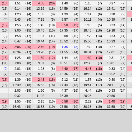
(13)
1:51
(14)
4:05
(20)
1:40
(6)
1:15
(7)
0:27
(7)
(16)
9:14
(16)
13:19
(16)
14:59
(15)
16:14
(12)
16:41
(12)
(4)
1:23
(4)
1:35
(9)
1:39
(4)
1:14
(6)
0:28
(9)
(4)
5:43
(4)
7:18
(5)
8:57
(4)
10:11
(4)
10:39
(4)
(16)
1:55
(15)
1:45
(10)
6:50
(19)
1:10
(5)
0:33
(14)
(15)
9:00
(15)
10:45
(15)
17:35
(17)
18:45
(16)
19:18
(16)
(5)
1:58
(17)
1:57
(11)
3:08
(15)
1:58
(14)
0:33
(14)
(14)
8:47
(14)
10:44
(14)
13:52
(13)
15:50
(11)
16:23
(9)
(17)
3:06
(20)
2:46
(19)
1:35
(3)
1:39
(10)
0:27
(7)
(17)
10:34
(17)
13:20
(17)
14:55
(14)
16:34
(13)
17:01
(13)
(15)
1:25
(5)
1:59
(12)
1:44
(8)
1:39
(10)
0:31
(13)
(11)
7:08
(8)
9:07
(8)
10:51
(7)
12:30
(7)
13:01
(7)
(2)
2:01
(18)
1:28
(6)
4:40
(17)
4:43
(18)
0:33
(14)
(7)
7:28
(11)
8:56
(7)
13:36
(12)
18:19
(15)
18:52
(15)
(18)
1:39
(10)
2:43
(18)
2:12
(11)
1:57
(13)
0:30
(12)
(18)
12:49
(18)
15:32
(18)
17:44
(18)
19:41
(17)
20:11
(17)
2:03
(19)
1:30
(8)
4:37
(16)
4:44
(19)
0:33
(14)
9:32
11:02
15:39
20:23
20:56
(19)
1:55
(15)
2:15
(15)
8:58
(20)
2:22
(16)
1:40
(19)
(19)
16:43
(19)
18:58
(19)
27:56
(19)
30:18
(19)
31:58
(19)