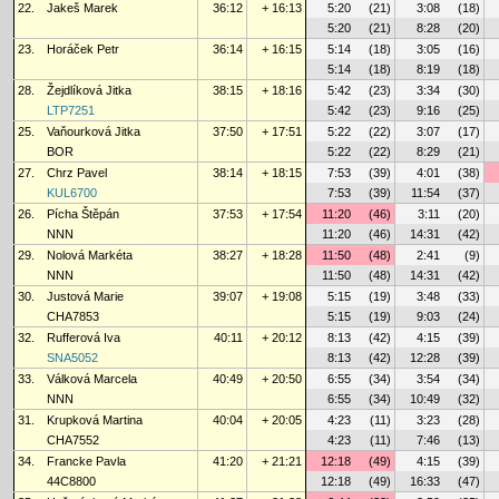
22.
Jakeš Marek
36:12
+ 16:13
5:20
(21)
3:08
(18)
5:20
(21)
8:28
(20)
23.
Horáček Petr
36:14
+ 16:15
5:14
(18)
3:05
(16)
5:14
(18)
8:19
(18)
28.
Žejdlíková Jitka
38:15
+ 18:16
5:42
(23)
3:34
(30)
LTP7251
5:42
(23)
9:16
(25)
25.
Vaňourková Jitka
37:50
+ 17:51
5:22
(22)
3:07
(17)
BOR
5:22
(22)
8:29
(21)
27.
Chrz Pavel
38:14
+ 18:15
7:53
(39)
4:01
(38)
KUL6700
7:53
(39)
11:54
(37)
26.
Pícha Štěpán
37:53
+ 17:54
11:20
(46)
3:11
(20)
NNN
11:20
(46)
14:31
(42)
29.
Nolová Markéta
38:27
+ 18:28
11:50
(48)
2:41
(9)
NNN
11:50
(48)
14:31
(42)
30.
Justová Marie
39:07
+ 19:08
5:15
(19)
3:48
(33)
CHA7853
5:15
(19)
9:03
(24)
32.
Rufferová Iva
40:11
+ 20:12
8:13
(42)
4:15
(39)
SNA5052
8:13
(42)
12:28
(39)
33.
Válková Marcela
40:49
+ 20:50
6:55
(34)
3:54
(34)
NNN
6:55
(34)
10:49
(32)
31.
Krupková Martina
40:04
+ 20:05
4:23
(11)
3:23
(28)
CHA7552
4:23
(11)
7:46
(13)
34.
Francke Pavla
41:20
+ 21:21
12:18
(49)
4:15
(39)
44C8800
12:18
(49)
16:33
(47)