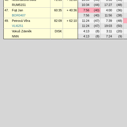
RUM5151
10:34
(44)
17:27
(48)
47.
Fojt Jan
60:35
+ 40:36
7:56
(40)
4:00
(36)
BOR0407
7:56
(40)
11:56
(38)
49.
Petrová Věra
82:09
+ 62:10
11:24
(47)
7:39
(48)
VLI6251
11:24
(47)
19:03
(50)
Vokuš Zdeněk
DISK
4:13
(8)
3:11
(20)
NNN
4:13
(8)
7:24
(9)