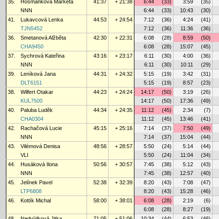
35.
Hošmánková Markéta
41:37
+ 21:38
6:44
(33)
3:59
(35)
NNN
6:44
(33)
10:43
(30)
41.
Lukavcová Lenka
44:53
+ 24:54
7:12
(36)
4:24
(41)
TJN5452
7:12
(36)
11:36
(36)
36.
Smetanová Alžběta
42:30
+ 22:31
6:08
(28)
8:59
(50)
CHA9450
6:08
(28)
15:07
(45)
37.
Sychrová Kateřina
43:16
+ 23:17
6:11
(30)
4:00
(36)
NNN
6:11
(30)
10:11
(29)
39.
Leníková Jana
44:31
+ 24:32
5:15
(19)
3:42
(31)
DLT6151
5:15
(19)
8:57
(23)
38.
Wilfert Otakar
44:23
+ 24:24
14:17
(50)
3:19
(26)
KUL7500
14:17
(50)
17:36
(49)
40.
Paluba Luděk
44:34
+ 24:35
11:12
(45)
2:34
(7)
CHA0304
11:12
(45)
13:46
(41)
42.
Rachačová Lucie
45:15
+ 25:16
7:14
(37)
7:50
(49)
NNN
7:14
(37)
15:04
(44)
43.
Vilémová Denisa
48:56
+ 28:57
5:50
(24)
5:14
(44)
VLI
5:50
(24)
11:04
(34)
44.
Husáková Ilona
50:56
+ 30:57
7:45
(38)
5:12
(43)
NNN
7:45
(38)
12:57
(40)
45.
Jelínek Pavel
52:38
+ 32:39
8:20
(43)
7:08
(47)
LTP6808
8:20
(43)
15:28
(46)
46.
Kottík Michal
58:00
+ 38:01
6:08
(28)
2:19
(6)
6:08
(28)
8:27
(19)
48.
Nedvídková Jitka
71:05
+ 51:06
10:34
(44)
6:53
(46)