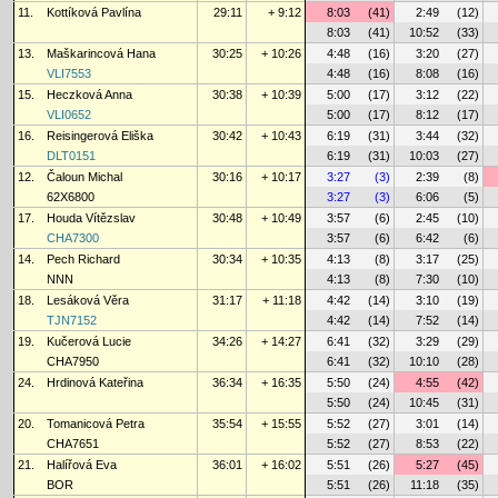
11.
Kottíková Pavlína
29:11
+ 9:12
8:03
(41)
2:49
(12)
8:03
(41)
10:52
(33)
13.
Maškarincová Hana
30:25
+ 10:26
4:48
(16)
3:20
(27)
VLI7553
4:48
(16)
8:08
(16)
15.
Heczková Anna
30:38
+ 10:39
5:00
(17)
3:12
(22)
VLI0652
5:00
(17)
8:12
(17)
16.
Reisingerová Eliška
30:42
+ 10:43
6:19
(31)
3:44
(32)
DLT0151
6:19
(31)
10:03
(27)
12.
Čaloun Michal
30:16
+ 10:17
3:27
(3)
2:39
(8)
62X6800
3:27
(3)
6:06
(5)
17.
Houda Vítězslav
30:48
+ 10:49
3:57
(6)
2:45
(10)
CHA7300
3:57
(6)
6:42
(6)
14.
Pech Richard
30:34
+ 10:35
4:13
(8)
3:17
(25)
NNN
4:13
(8)
7:30
(10)
18.
Lesáková Věra
31:17
+ 11:18
4:42
(14)
3:10
(19)
TJN7152
4:42
(14)
7:52
(14)
19.
Kučerová Lucie
34:26
+ 14:27
6:41
(32)
3:29
(29)
CHA7950
6:41
(32)
10:10
(28)
24.
Hrdinová Kateřina
36:34
+ 16:35
5:50
(24)
4:55
(42)
5:50
(24)
10:45
(31)
20.
Tomanicová Petra
35:54
+ 15:55
5:52
(27)
3:01
(14)
CHA7651
5:52
(27)
8:53
(22)
21.
Halířová Eva
36:01
+ 16:02
5:51
(26)
5:27
(45)
BOR
5:51
(26)
11:18
(35)