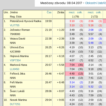
Mezičasy závodu: 08.04.2017 -
Oblastní žebří
Um.
Jméno
Čas
Ztráta
mezi.
celk.
mezi.
celk.
Reg. číslo
1 (79)
2 (72)
1.
Peteráčová Hyxová Radka
19:59
3:10
(1)
2:06
(1)
VLI7755
3:10
(1)
5:16
(1)
2.
Ježowicz Roman
21:19
+ 1:20
3:49
(5)
2:08
(2)
79X8000
3:49
(5)
5:57
(4)
3.
Votava David
22:38
+ 2:39
3:39
(4)
2:09
(3)
NNN
3:39
(4)
5:48
(3)
6.
Uhrová Eva
26:25
+ 6:26
4:19
(10)
3:13
(23)
4JC9999
4:19
(10)
7:32
(11)
5.
Hejnová Martina
26:17
+ 6:18
4:07
(7)
2:45
(10)
VSP7354
4:07
(7)
6:52
(7)
4.
Marková Hana
25:57
+ 5:58
7:04
(35)
2:14
(4)
LLI0450
7:04
(35)
9:18
(26)
7.
Feřtová Jitka
26:46
+ 6:47
4:40
(13)
3:01
(14)
NNN
4:40
(13)
7:41
(12)
8.
Feřt Martin
26:47
+ 6:48
3:14
(2)
2:18
(5)
NNN
3:14
(2)
5:32
(2)
9.
Švarc Lukáš
28:06
+ 8:07
4:43
(15)
3:16
(24)
NNN
4:43
(15)
7:59
(15)
10.
Nosek Martina
29:04
+ 9:05
4:24
(12)
2:59
(13)
DLT7251
4:24
(12)
7:23
(8)