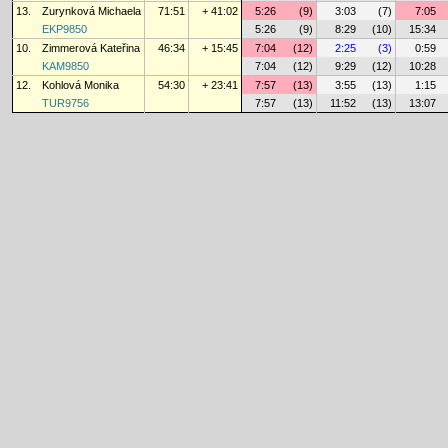
13.
Zurynková Michaela
71:51
+ 41:02
5:26
(9)
3:03
(7)
7:05
EKP9850
5:26
(9)
8:29
(10)
15:34
10.
Zimmerová Kateřina
46:34
+ 15:45
7:04
(12)
2:25
(3)
0:59
KAM9850
7:04
(12)
9:29
(12)
10:28
12.
Kohlová Monika
54:30
+ 23:41
7:57
(13)
3:55
(13)
1:15
TUR9756
7:57
(13)
11:52
(13)
13:07