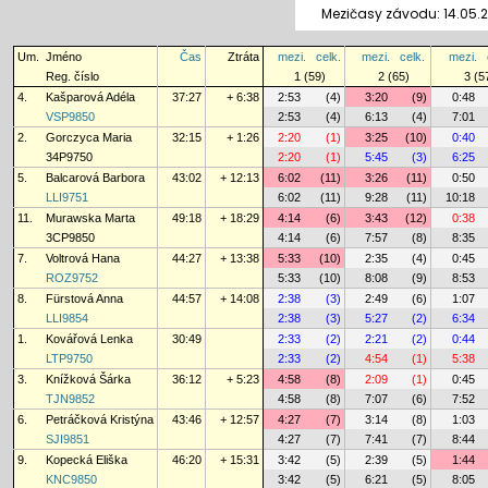
Mezičasy závodu: 14.05.
Um.
Jméno
Čas
Ztráta
mezi.
celk.
mezi.
celk.
mezi.
Reg. číslo
1 (59)
2 (65)
3 (5
4.
Kašparová Adéla
37:27
+ 6:38
2:53
(4)
3:20
(9)
0:48
VSP9850
2:53
(4)
6:13
(4)
7:01
2.
Gorczyca Maria
32:15
+ 1:26
2:20
(1)
3:25
(10)
0:40
34P9750
2:20
(1)
5:45
(3)
6:25
5.
Balcarová Barbora
43:02
+ 12:13
6:02
(11)
3:26
(11)
0:50
LLI9751
6:02
(11)
9:28
(11)
10:18
11.
Murawska Marta
49:18
+ 18:29
4:14
(6)
3:43
(12)
0:38
3CP9850
4:14
(6)
7:57
(8)
8:35
7.
Voltrová Hana
44:27
+ 13:38
5:33
(10)
2:35
(4)
0:45
ROZ9752
5:33
(10)
8:08
(9)
8:53
8.
Fürstová Anna
44:57
+ 14:08
2:38
(3)
2:49
(6)
1:07
LLI9854
2:38
(3)
5:27
(2)
6:34
1.
Kovářová Lenka
30:49
2:33
(2)
2:21
(2)
0:44
LTP9750
2:33
(2)
4:54
(1)
5:38
3.
Knížková Šárka
36:12
+ 5:23
4:58
(8)
2:09
(1)
0:45
TJN9852
4:58
(8)
7:07
(6)
7:52
6.
Petráčková Kristýna
43:46
+ 12:57
4:27
(7)
3:14
(8)
1:03
SJI9851
4:27
(7)
7:41
(7)
8:44
9.
Kopecká Eliška
46:20
+ 15:31
3:42
(5)
2:39
(5)
1:44
KNC9850
3:42
(5)
6:21
(5)
8:05