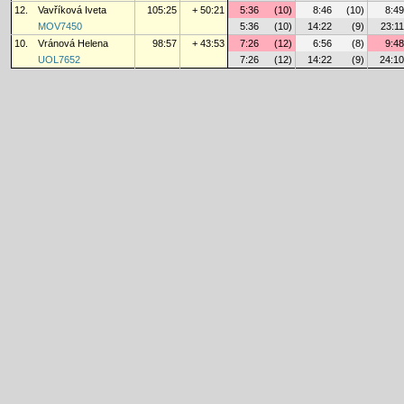
12.
Vavříková Iveta
105:25
+ 50:21
5:36
(10)
8:46
(10)
8:49
MOV7450
5:36
(10)
14:22
(9)
23:11
10.
Vránová Helena
98:57
+ 43:53
7:26
(12)
6:56
(8)
9:48
UOL7652
7:26
(12)
14:22
(9)
24:10