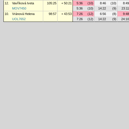
12.
Vavříková Iveta
105:25
+ 50:21
5:36
(10)
8:46
(10)
8:49
MOV7450
5:36
(10)
14:22
(9)
23:11
10.
Vránová Helena
98:57
+ 43:53
7:26
(12)
6:56
(8)
9:48
UOL7652
7:26
(12)
14:22
(9)
24:10