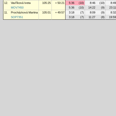
12.
Vavříková Iveta
105:25
+ 50:21
5:36
(10)
8:46
(10)
8:49
MOV7450
5:36
(10)
14:22
(9)
23:11
11.
Procházková Martina
105:01
+ 49:57
3:18
(7)
8:09
(9)
8:32
SOP7351
3:18
(7)
11:27
(8)
19:59