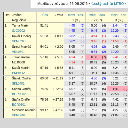
Mezičasy závodu: 26.06.2016 -
Český pohár MTBO - 8
Um.
Jméno
Čas
Ztráta
mezi.
celk.
mezi.
celk.
mezi.
celk.
Reg. číslo
1 (95)
2 (57)
3 (50)
1.
Tuma Matěj
51:41
4:45
(2)
5:00
(4)
2:44
(3)
SJC0202
4:45
(2)
9:45
(3)
12:29
(3)
2.
Kovář Ondřej
51:58
+ 0:17
5:02
(3)
4:14
(1)
2:43
(2)
VPM0200
5:02
(3)
9:16
(1)
11:59
(1)
3.
Štregl Matyáš
54:01
+ 2:20
5:05
(4)
4:26
(2)
2:49
(4)
VRL0301
5:05
(4)
9:31
(2)
12:20
(2)
4.
Tokár Radim
57:16
+ 5:35
4:34
(1)
6:08
(7)
2:41
(1)
NEJ0300
4:34
(1)
10:42
(5)
13:23
(4)
5.
Kabát Martin
57:19
+ 5:38
5:11
(5)
6:00
(6)
3:24
(6)
EKP0412
5:11
(5)
11:11
(6)
14:35
(6)
6.
Štáfek Ondřej
63:00
+ 11:19
5:17
(6)
4:50
(3)
3:21
(5)
SKL0401
5:17
(6)
10:07
(4)
13:28
(5)
7.
Socha Ondřej
74:35
+ 22:54
6:07
(7)
5:10
(5)
11:41
(9)
BOR0302
6:07
(7)
11:17
(7)
22:58
(9)
8.
Staňa Ondřej
78:56
+ 27:15
6:48
(8)
6:43
(8)
4:42
(8)
BOR0301
6:48
(8)
13:31
(8)
18:13
(7)
9.
Svoboda Antonín
99:17
+ 47:36
8:48
(9)
7:52
(9)
4:27
(7)
VPM0601
8:48
(9)
16:40
(9)
21:07
(8)