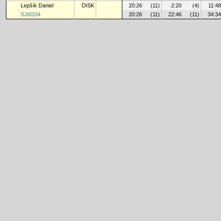
Lepšík Daniel
DISK
20:26
(11)
2:20
(4)
11:48
SJI0104
20:26
(11)
22:46
(11)
34:34