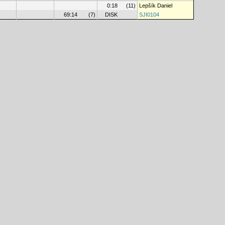
0:18
(11)
Lepšík Daniel
69:14
(7)
DISK
SJI0104