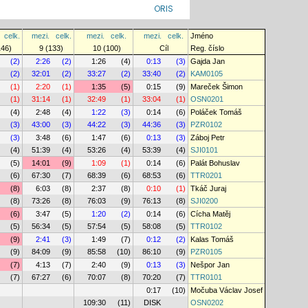
ORIS
celk.
mezi.
celk.
mezi.
celk.
mezi.
celk.
Jméno
146)
9 (133)
10 (100)
Cíl
Reg. číslo
(2)
2:26
(2)
1:26
(4)
0:13
(3)
Gajda Jan
(2)
32:01
(2)
33:27
(2)
33:40
(2)
KAM0105
(1)
2:20
(1)
1:35
(5)
0:15
(9)
Mareček Šimon
(1)
31:14
(1)
32:49
(1)
33:04
(1)
OSN0201
(4)
2:48
(4)
1:22
(3)
0:14
(6)
Poláček Tomáš
(3)
43:00
(3)
44:22
(3)
44:36
(3)
PZR0102
(3)
3:48
(6)
1:47
(6)
0:13
(3)
Záboj Petr
(4)
51:39
(4)
53:26
(4)
53:39
(4)
SJI0101
(5)
14:01
(9)
1:09
(1)
0:14
(6)
Palát Bohuslav
(6)
67:30
(7)
68:39
(6)
68:53
(6)
TTR0201
(8)
6:03
(8)
2:37
(8)
0:10
(1)
Tkáč Juraj
(8)
73:26
(8)
76:03
(9)
76:13
(8)
SJI0200
(6)
3:47
(5)
1:20
(2)
0:14
(6)
Cícha Matěj
(5)
56:34
(5)
57:54
(5)
58:08
(5)
TTR0102
(9)
2:41
(3)
1:49
(7)
0:12
(2)
Kalas Tomáš
(9)
84:09
(9)
85:58
(10)
86:10
(9)
PZR0105
(7)
4:13
(7)
2:40
(9)
0:13
(3)
Nešpor Jan
(7)
67:27
(6)
70:07
(8)
70:20
(7)
TTR0101
0:17
(10)
Močuba Václav Josef
109:30
(11)
DISK
OSN0202