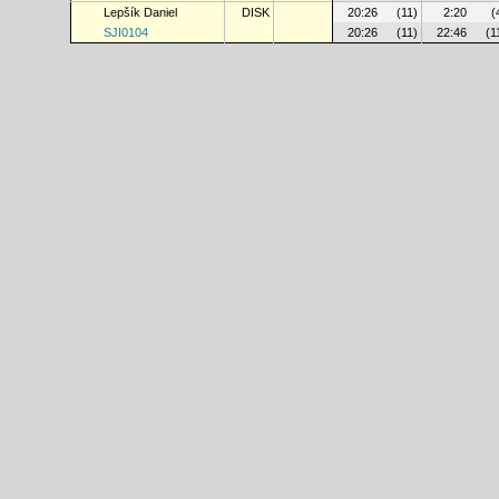
Lepšík Daniel
DISK
20:26
(11)
2:20
(
SJI0104
20:26
(11)
22:46
(1