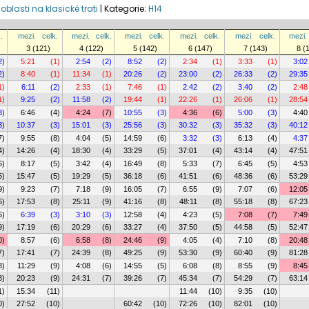
 oblasti na klasické trati
|
Kategorie:
H14
.
mezi.
celk.
mezi.
celk.
mezi.
celk.
mezi.
celk.
mezi.
celk.
mezi.
3 (121)
4 (122)
5 (142)
6 (147)
7 (143)
8 (
2)
5:21
(1)
2:54
(2)
8:52
(2)
2:34
(1)
3:33
(1)
3:02
2)
8:40
(1)
11:34
(1)
20:26
(2)
23:00
(2)
26:33
(2)
29:35
1)
6:11
(2)
2:33
(1)
7:46
(1)
2:42
(2)
3:40
(2)
2:48
1)
9:25
(2)
11:58
(2)
19:44
(1)
22:26
(1)
26:06
(1)
28:54
3)
6:46
(4)
4:24
(7)
10:55
(3)
4:36
(6)
5:00
(3)
4:40
3)
10:37
(3)
15:01
(3)
25:56
(3)
30:32
(3)
35:32
(3)
40:12
7)
9:55
(8)
4:04
(5)
14:59
(6)
3:32
(3)
6:13
(4)
4:37
4)
14:26
(4)
18:30
(4)
33:29
(5)
37:01
(4)
43:14
(4)
47:51
6)
8:17
(5)
3:42
(4)
16:49
(8)
5:33
(7)
6:45
(5)
4:53
5)
15:47
(5)
19:29
(5)
36:18
(6)
41:51
(6)
48:36
(6)
53:29
9)
9:23
(7)
7:18
(9)
16:05
(7)
6:55
(9)
7:07
(6)
12:05
6)
17:53
(8)
25:11
(9)
41:16
(8)
48:11
(8)
55:18
(8)
67:23
5)
6:39
(3)
3:10
(3)
12:58
(4)
4:23
(5)
7:08
(7)
7:49
9)
17:19
(6)
20:29
(6)
33:27
(4)
37:50
(5)
44:58
(5)
52:47
0)
8:57
(6)
6:58
(8)
24:46
(9)
4:05
(4)
7:10
(8)
20:48
7)
17:41
(7)
24:39
(8)
49:25
(9)
53:30
(9)
60:40
(9)
81:28
8)
11:29
(9)
4:08
(6)
14:55
(5)
6:08
(8)
8:55
(9)
8:45
8)
20:23
(9)
24:31
(7)
39:26
(7)
45:34
(7)
54:29
(7)
63:14
1)
15:34
(11)
11:44
(10)
9:35
(10)
0)
27:52
(10)
60:42
(10)
72:26
(10)
82:01
(10)