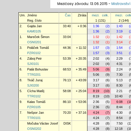
Mezičasy závodu: 13.06.2015 -
Mistrovství
Um.
Jméno
Čas
Ztráta
mezi.
celk.
mezi.
celk
Reg. číslo
1 (131)
2 (144)
2.
Gajda Jan
33:40
+ 0:36
1:36
(2)
1:43
(
KAM0105
1:36
(2)
3:19
(
1.
Mareček Šimon
33:04
1:32
(1)
1:42
(
OSN0201
1:32
(1)
3:14
(
3.
Poláček Tomáš
44:36
+ 11:32
1:57
(3)
1:54
(
PZR0102
1:57
(3)
3:51
(
4.
Záboj Petr
53:39
+ 20:35
2:02
(4)
2:29
(
SJI0101
2:02
(4)
4:31
(
6.
Palát Bohuslav
68:53
+ 35:49
5:06
(9)
2:24
(
TTR0201
5:06
(9)
7:30
(
8.
Tkáč Juraj
76:13
+ 43:09
3:17
(6)
5:13
(
SJI0200
3:17
(6)
8:30
(
5.
Cícha Matěj
58:08
+ 25:04
8:19
(10)
2:21
(
TTR0102
8:19
(10)
10:40
(
9.
Kalas Tomáš
86:10
+ 53:06
2:36
(5)
6:08
(1
PZR0105
2:36
(5)
8:44
(
7.
Nešpor Jan
70:20
+ 37:16
4:24
(7)
4:30
(
TTR0101
4:24
(7)
8:54
(
Močuba Václav Josef
DISK
4:28
(8)
7:50
(1
OSN0202
4:28
(8)
12:18
(1