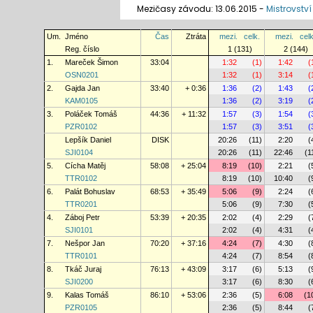
Mezičasy závodu: 13.06.2015 -
Mistrovství
Um.
Jméno
Čas
Ztráta
mezi.
celk.
mezi.
celk
Reg. číslo
1 (131)
2 (144)
1.
Mareček Šimon
33:04
1:32
(1)
1:42
(
OSN0201
1:32
(1)
3:14
(
2.
Gajda Jan
33:40
+ 0:36
1:36
(2)
1:43
(
KAM0105
1:36
(2)
3:19
(
3.
Poláček Tomáš
44:36
+ 11:32
1:57
(3)
1:54
(
PZR0102
1:57
(3)
3:51
(
Lepšík Daniel
DISK
20:26
(11)
2:20
(
SJI0104
20:26
(11)
22:46
(1
5.
Cícha Matěj
58:08
+ 25:04
8:19
(10)
2:21
(
TTR0102
8:19
(10)
10:40
(
6.
Palát Bohuslav
68:53
+ 35:49
5:06
(9)
2:24
(
TTR0201
5:06
(9)
7:30
(
4.
Záboj Petr
53:39
+ 20:35
2:02
(4)
2:29
(
SJI0101
2:02
(4)
4:31
(
7.
Nešpor Jan
70:20
+ 37:16
4:24
(7)
4:30
(
TTR0101
4:24
(7)
8:54
(
8.
Tkáč Juraj
76:13
+ 43:09
3:17
(6)
5:13
(
SJI0200
3:17
(6)
8:30
(
9.
Kalas Tomáš
86:10
+ 53:06
2:36
(5)
6:08
(1
PZR0105
2:36
(5)
8:44
(