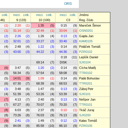
ORIS
celk.
mezi.
celk.
mezi.
celk.
mezi.
celk.
Jméno
146)
9 (133)
10 (100)
Cíl
Reg. číslo
(1)
2:20
(1)
1:35
(5)
0:15
(9)
Mareček Šimon
(1)
31:14
(1)
32:49
(1)
33:04
(1)
OSN0201
(2)
2:26
(2)
1:26
(4)
0:13
(3)
Gajda Jan
(2)
32:01
(2)
33:27
(2)
33:40
(2)
KAM0105
(4)
2:48
(4)
1:22
(3)
0:14
(6)
Poláček Tomáš
(3)
43:00
(3)
44:22
(3)
44:36
(3)
PZR0102
0:18
(11)
Lepšík Daniel
69:14
(7)
DISK
SJI0104
(6)
3:47
(5)
1:20
(2)
0:14
(6)
Cícha Matěj
(5)
56:34
(5)
57:54
(5)
58:08
(5)
TTR0102
(5)
14:01
(9)
1:09
(1)
0:14
(6)
Palát Bohuslav
(6)
67:30
(7)
68:39
(6)
68:53
(6)
TTR0201
(3)
3:48
(6)
1:47
(6)
0:13
(3)
Záboj Petr
(4)
51:39
(4)
53:26
(4)
53:39
(4)
SJI0101
(7)
4:13
(7)
2:40
(9)
0:13
(3)
Nešpor Jan
(7)
67:27
(6)
70:07
(8)
70:20
(7)
TTR0101
(8)
6:03
(8)
2:37
(8)
0:10
(1)
Tkáč Juraj
(8)
73:26
(8)
76:03
(9)
76:13
(8)
SJI0200
(9)
2:41
(3)
1:49
(7)
0:12
(2)
Kalas Tomáš
(9)
84:09
(9)
85:58
(10)
86:10
(9)
PZR0105