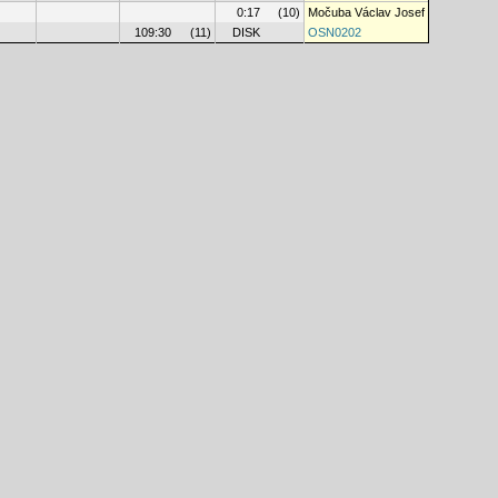
0:17
(10)
Močuba Václav Josef
109:30
(11)
DISK
OSN0202