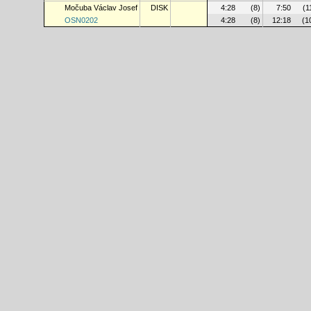
Močuba Václav Josef
DISK
4:28
(8)
7:50
(1
OSN0202
4:28
(8)
12:18
(1