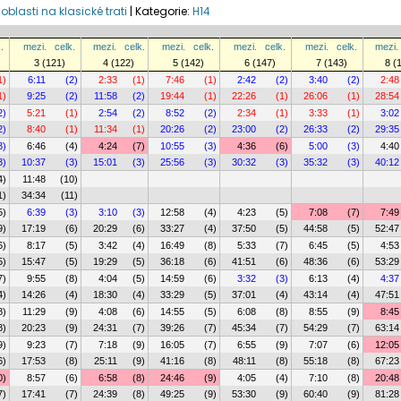
 oblasti na klasické trati
|
Kategorie:
H14
.
mezi.
celk.
mezi.
celk.
mezi.
celk.
mezi.
celk.
mezi.
celk.
mezi.
3 (121)
4 (122)
5 (142)
6 (147)
7 (143)
8 (
1)
6:11
(2)
2:33
(1)
7:46
(1)
2:42
(2)
3:40
(2)
2:48
1)
9:25
(2)
11:58
(2)
19:44
(1)
22:26
(1)
26:06
(1)
28:54
2)
5:21
(1)
2:54
(2)
8:52
(2)
2:34
(1)
3:33
(1)
3:02
2)
8:40
(1)
11:34
(1)
20:26
(2)
23:00
(2)
26:33
(2)
29:35
3)
6:46
(4)
4:24
(7)
10:55
(3)
4:36
(6)
5:00
(3)
4:40
3)
10:37
(3)
15:01
(3)
25:56
(3)
30:32
(3)
35:32
(3)
40:12
4)
11:48
(10)
1)
34:34
(11)
5)
6:39
(3)
3:10
(3)
12:58
(4)
4:23
(5)
7:08
(7)
7:49
9)
17:19
(6)
20:29
(6)
33:27
(4)
37:50
(5)
44:58
(5)
52:47
6)
8:17
(5)
3:42
(4)
16:49
(8)
5:33
(7)
6:45
(5)
4:53
5)
15:47
(5)
19:29
(5)
36:18
(6)
41:51
(6)
48:36
(6)
53:29
7)
9:55
(8)
4:04
(5)
14:59
(6)
3:32
(3)
6:13
(4)
4:37
4)
14:26
(4)
18:30
(4)
33:29
(5)
37:01
(4)
43:14
(4)
47:51
8)
11:29
(9)
4:08
(6)
14:55
(5)
6:08
(8)
8:55
(9)
8:45
8)
20:23
(9)
24:31
(7)
39:26
(7)
45:34
(7)
54:29
(7)
63:14
9)
9:23
(7)
7:18
(9)
16:05
(7)
6:55
(9)
7:07
(6)
12:05
6)
17:53
(8)
25:11
(9)
41:16
(8)
48:11
(8)
55:18
(8)
67:23
0)
8:57
(6)
6:58
(8)
24:46
(9)
4:05
(4)
7:10
(8)
20:48
7)
17:41
(7)
24:39
(8)
49:25
(9)
53:30
(9)
60:40
(9)
81:28