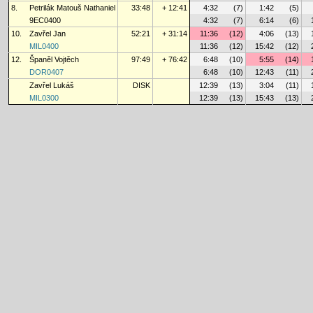
8.
Petrilák Matouš Nathaniel
33:48
+ 12:41
4:32
(7)
1:42
(5)
9EC0400
4:32
(7)
6:14
(6)
10.
Zavřel Jan
52:21
+ 31:14
11:36
(12)
4:06
(13)
MIL0400
11:36
(12)
15:42
(12)
12.
Španěl Vojtěch
97:49
+ 76:42
6:48
(10)
5:55
(14)
DOR0407
6:48
(10)
12:43
(11)
Zavřel Lukáš
DISK
12:39
(13)
3:04
(11)
MIL0300
12:39
(13)
15:43
(13)