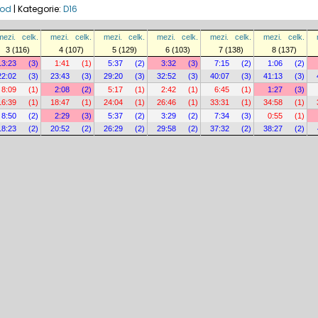
vod
|
Kategorie:
D16
mezi.
celk.
mezi.
celk.
mezi.
celk.
mezi.
celk.
mezi.
celk.
mezi.
celk.
3 (116)
4 (107)
5 (129)
6 (103)
7 (138)
8 (137)
13:23
(3)
1:41
(1)
5:37
(2)
3:32
(3)
7:15
(2)
1:06
(2)
22:02
(3)
23:43
(3)
29:20
(3)
32:52
(3)
40:07
(3)
41:13
(3)
8:09
(1)
2:08
(2)
5:17
(1)
2:42
(1)
6:45
(1)
1:27
(3)
16:39
(1)
18:47
(1)
24:04
(1)
26:46
(1)
33:31
(1)
34:58
(1)
8:50
(2)
2:29
(3)
5:37
(2)
3:29
(2)
7:34
(3)
0:55
(1)
18:23
(2)
20:52
(2)
26:29
(2)
29:58
(2)
37:32
(2)
38:27
(2)