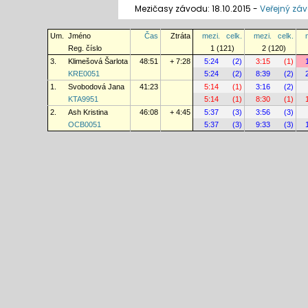
Mezičasy závodu: 18.10.2015 -
Veřejný zá
Um.
Jméno
Čas
Ztráta
mezi.
celk.
mezi.
celk.
Reg. číslo
1 (121)
2 (120)
3.
Klimešová Šarlota
48:51
+ 7:28
5:24
(2)
3:15
(1)
KRE0051
5:24
(2)
8:39
(2)
1.
Svobodová Jana
41:23
5:14
(1)
3:16
(2)
KTA9951
5:14
(1)
8:30
(1)
2.
Ash Kristina
46:08
+ 4:45
5:37
(3)
3:56
(3)
OCB0051
5:37
(3)
9:33
(3)