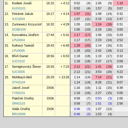
11.
Koditek Jonáš
16:15
+ 4:12
0:52
(4)
1:05
(9)
1:10
KUO0101
0:52
(4)
1:57
(5)
3:07
12.
Pekárek Jakub
16:17
+ 4:14
1:07
(11)
1:08
(14)
0:32
SJC0004
1:07
(11)
2:15
(12)
2:47
13.
Zurkiewicz Krzysztof
16:32
+ 4:29
1:05
(10)
1:24
(18)
0:31
DOB0100
1:05
(10)
2:29
(16)
3:00
14.
Konvalinka Jindřich
17:44
+ 5:41
1:17
(17)
1:06
(10)
0:29
LPU0004
1:17
(17)
2:23
(14)
2:52
15.
Kulhavý Tadeáš
18:43
+ 6:40
1:28
(20)
1:14
(16)
0:31
LPU0005
1:28
(20)
2:42
(18)
3:13
16.
Břeň Daniel
18:56
+ 6:53
1:18
(18)
1:19
(17)
0:32
SJC0102
1:18
(18)
2:37
(17)
3:09
17.
Semiginovský Šimon
19:26
+ 7:23
2:12
(21)
1:41
(19)
0:29
SJC0005
2:12
(21)
3:53
(20)
4:22
18.
Mühlbach Aleš
25:29
+ 13:26
1:14
(14)
7:14
(21)
0:39
STH0104
1:14
(14)
8:28
(21)
9:07
Jakeš Josef
DISK
1:16
(16)
1:11
(15)
0:38
TYN0101
1:16
(16)
2:27
(15)
3:05
Paleček Ondřej
DISK
0:58
(7)
0:53
(3)
1:05
SRK0103
0:58
(7)
1:51
(3)
2:56
Volák Ondřej
DISK
0:46
(3)
1:07
(12)
BRU0006
0:46
(3)
1:53
(4)