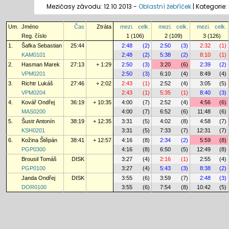
Mezičasy závodu: 12.10.2013 -
Oblastní žebříček
|
Kategorie:
Um.
Jméno
Čas
Ztráta
mezi.
celk.
mezi.
celk.
mezi.
celk.
Reg. číslo
1 (106)
2 (109)
3 (126)
1.
Šafka Sebastian
25:44
2:48
(2)
2:50
(3)
2:32
(1)
KAM0101
2:48
(2)
5:38
(2)
8:10
(1)
2.
Hasman Marek
27:13
+ 1:29
2:50
(3)
3:20
(6)
2:39
(2)
VPM0201
2:50
(3)
6:10
(4)
8:49
(4)
3.
Richtr Lukáš
27:46
+ 2:02
2:43
(1)
2:52
(4)
3:05
(5)
VPM0204
2:43
(1)
5:35
(1)
8:40
(3)
4.
Kovář Ondřej
36:19
+ 10:35
4:00
(7)
2:52
(4)
4:56
(6)
MAS0200
4:00
(7)
6:52
(6)
11:48
(6)
5.
Šustr Antonín
38:19
+ 12:35
3:31
(5)
4:02
(8)
4:58
(7)
KSH0201
3:31
(5)
7:33
(7)
12:31
(7)
6.
Kožina Štěpán
38:41
+ 12:57
4:16
(8)
2:34
(2)
5:59
(8)
PGP0300
4:16
(8)
6:50
(5)
12:49
(8)
Brousil Tomáš
DISK
3:27
(4)
2:16
(1)
2:55
(4)
PGP0100
3:27
(4)
5:43
(3)
8:38
(2)
Janda Ondřej
DISK
3:55
(6)
3:59
(7)
2:48
(3)
DOR0100
3:55
(6)
7:54
(8)
10:42
(5)