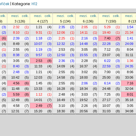
bříček
|
Kategorie:
H12
celk.
mezi.
celk.
mezi.
celk.
mezi.
celk.
mezi.
celk.
mezi.
celk.
mezi.
9)
3 (126)
4 (127)
5 (134)
6 (136)
7 (150)
8 (13
(3)
2:32
(1)
1:21
(4)
2:35
(2)
2:05
(1)
5:29
(1)
1:54
(2)
8:10
(1)
9:31
(1)
12:06
(1)
14:11
(1)
19:40
(1)
21:34
(6)
2:39
(2)
1:18
(2)
2:25
(1)
2:16
(3)
7:40
(7)
1:41
(4)
8:49
(4)
10:07
(3)
12:32
(2)
14:48
(2)
22:28
(2)
24:09
(1)
2:55
(4)
1:19
(3)
2:53
(5)
3:05
(8)
7:12
(5)
8:04
(3)
8:38
(2)
9:57
(2)
12:50
(3)
15:55
(3)
23:07
(4)
31:11
(4)
3:05
(5)
2:53
(8)
2:36
(3)
2:28
(5)
6:22
(3)
1:36
(1)
8:40
(3)
11:33
(4)
14:09
(4)
16:37
(4)
22:59
(3)
24:35
(7)
2:48
(3)
1:21
(4)
2:55
(6)
3:02
(6)
7:00
(4)
8:06
(8)
10:42
(5)
12:03
(5)
14:58
(5)
18:00
(5)
25:00
(6)
33:06
(4)
4:56
(6)
1:45
(6)
2:55
(6)
2:06
(2)
6:14
(2)
7:16
(6)
11:48
(6)
13:33
(6)
16:28
(6)
18:34
(6)
24:48
(5)
32:04
(2)
5:59
(8)
1:12
(1)
2:48
(4)
3:03
(7)
7:25
(6)
8:01
(5)
12:49
(8)
14:01
(7)
16:49
(7)
19:52
(7)
27:17
(7)
35:18
(8)
4:58
(7)
2:49
(7)
3:10
(8)
2:26
(4)
10:07
(8)
3:05
(7)
12:31
(7)
15:20
(8)
18:30
(8)
20:56
(8)
31:03
(8)
34:08