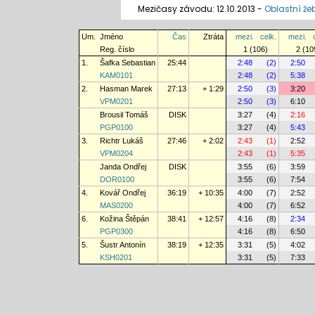
Mezičasy závodu: 12.10.2013 -
Oblastní že
Um.
Jméno
Čas
Ztráta
mezi.
celk.
mezi.
Reg. číslo
1 (106)
2 (10
1.
Šafka Sebastian
25:44
2:48
(2)
2:50
KAM0101
2:48
(2)
5:38
2.
Hasman Marek
27:13
+ 1:29
2:50
(3)
3:20
VPM0201
2:50
(3)
6:10
Brousil Tomáš
DISK
3:27
(4)
2:16
PGP0100
3:27
(4)
5:43
3.
Richtr Lukáš
27:46
+ 2:02
2:43
(1)
2:52
VPM0204
2:43
(1)
5:35
Janda Ondřej
DISK
3:55
(6)
3:59
DOR0100
3:55
(6)
7:54
4.
Kovář Ondřej
36:19
+ 10:35
4:00
(7)
2:52
MAS0200
4:00
(7)
6:52
6.
Kožina Štěpán
38:41
+ 12:57
4:16
(8)
2:34
PGP0300
4:16
(8)
6:50
5.
Šustr Antonín
38:19
+ 12:35
3:31
(5)
4:02
KSH0201
3:31
(5)
7:33