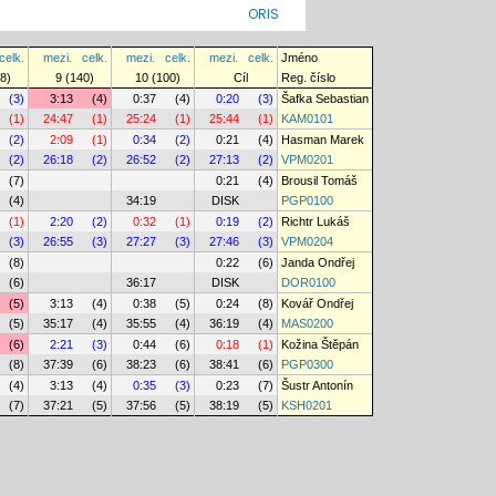
ORIS
celk.
mezi.
celk.
mezi.
celk.
mezi.
celk.
Jméno
8)
9 (140)
10 (100)
Cíl
Reg. číslo
(3)
3:13
(4)
0:37
(4)
0:20
(3)
Šafka Sebastian
(1)
24:47
(1)
25:24
(1)
25:44
(1)
KAM0101
(2)
2:09
(1)
0:34
(2)
0:21
(4)
Hasman Marek
(2)
26:18
(2)
26:52
(2)
27:13
(2)
VPM0201
(7)
0:21
(4)
Brousil Tomáš
(4)
34:19
DISK
PGP0100
(1)
2:20
(2)
0:32
(1)
0:19
(2)
Richtr Lukáš
(3)
26:55
(3)
27:27
(3)
27:46
(3)
VPM0204
(8)
0:22
(6)
Janda Ondřej
(6)
36:17
DISK
DOR0100
(5)
3:13
(4)
0:38
(5)
0:24
(8)
Kovář Ondřej
(5)
35:17
(4)
35:55
(4)
36:19
(4)
MAS0200
(6)
2:21
(3)
0:44
(6)
0:18
(1)
Kožina Štěpán
(8)
37:39
(6)
38:23
(6)
38:41
(6)
PGP0300
(4)
3:13
(4)
0:35
(3)
0:23
(7)
Šustr Antonín
(7)
37:21
(5)
37:56
(5)
38:19
(5)
KSH0201