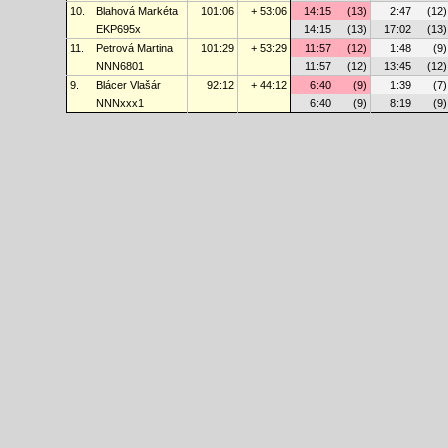
10.
Blahová Markéta
101:06
+ 53:06
14:15
(13)
2:47
(12)
EKP695x
14:15
(13)
17:02
(13)
11.
Petrová Martina
101:29
+ 53:29
11:57
(12)
1:48
(9)
NNN6801
11:57
(12)
13:45
(12)
9.
Blácer Vlašár
92:12
+ 44:12
6:40
(9)
1:39
(7)
NNNxxx1
6:40
(9)
8:19
(9)