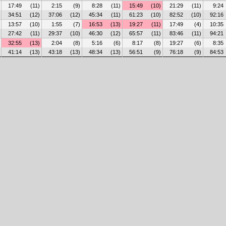
17:49
(11)
2:15
(9)
8:28
(11)
15:49
(10)
21:29
(11)
9:24
34:51
(12)
37:06
(12)
45:34
(11)
61:23
(10)
82:52
(10)
92:16
13:57
(10)
1:55
(7)
16:53
(13)
19:27
(11)
17:49
(4)
10:35
27:42
(11)
29:37
(10)
46:30
(12)
65:57
(11)
83:46
(11)
94:21
32:55
(13)
2:04
(8)
5:16
(6)
8:17
(8)
19:27
(6)
8:35
41:14
(13)
43:18
(13)
48:34
(13)
56:51
(9)
76:18
(9)
84:53