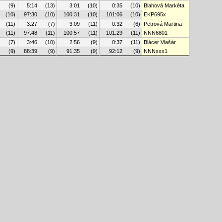
(9)
5:14
(13)
3:01
(10)
0:35
(10)
Blahová Markéta
(10)
97:30
(10)
100:31
(10)
101:06
(10)
EKP695x
(11)
3:27
(7)
3:09
(11)
0:32
(6)
Petrová Martina
(11)
97:48
(11)
100:57
(11)
101:29
(11)
NNN6801
(7)
3:46
(10)
2:56
(9)
0:37
(11)
Blácer Vlašár
(9)
88:39
(9)
91:35
(9)
92:12
(9)
NNNxxx1