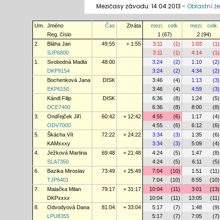
Mezičasy závodu: 14.04.2013 -
Oblastní že
Um.
Jméno
Čas
Ztráta
mezi.
celk.
mezi.
celk.
Reg. číslo
1 (67)
2 (94)
2.
Bláha Jan
49:55
+ 1:55
3:11
(1)
1:03
(1)
SJP6800
3:11
(1)
4:14
(1)
1.
Svobodná Madla
48:00
3:24
(2)
1:10
(2)
DKP9154
3:24
(2)
4:34
(2)
Bochenková Jana
DISK
3:46
(4)
1:13
(3)
EKP6150
3:46
(4)
4:59
(3)
Kándl Filip
DISK
6:36
(8)
1:24
(5)
DCE7400
6:36
(8)
8:00
(8)
3.
Ondřejček Jiří
60:42
+ 12:42
4:55
(6)
1:17
(4)
ODV7000
4:55
(6)
6:12
(6)
5.
Škácha Vít
72:22
+ 24:22
3:34
(3)
1:35
(6)
KAMxxxy
3:34
(3)
5:09
(4)
4.
Ježková Martina
69:48
+ 21:48
4:24
(5)
1:47
(8)
SLA7350
4:24
(5)
6:11
(5)
6.
Bazika Miroslav
73:49
+ 25:49
7:04
(10)
1:51
(11)
TJP6401
7:04
(10)
8:55
(10)
7.
Malačka Milan
79:17
+ 31:17
10:04
(11)
3:01
(13)
DKPxxxx
10:04
(11)
13:05
(11)
8.
Odvodyová Dana
81:04
+ 33:04
5:17
(7)
1:48
(9)
LPU8355
5:17
(7)
7:05
(7)