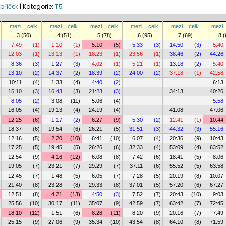
bříček
|
Kategorie:
T5
mezi.
celk.
mezi.
celk.
mezi.
celk.
mezi.
celk.
mezi.
celk.
mezi.
3 (50)
4 (51)
5 (78)
6 (95)
7 (69)
8 (
7:49
(1)
1:10
(1)
5:10
(5)
5:33
(3)
14:50
(3)
5:40
12:03
(1)
13:13
(1)
18:23
(1)
23:56
(1)
38:46
(2)
44:26
8:36
(3)
1:27
(3)
4:02
(1)
5:21
(1)
13:18
(2)
5:40
13:10
(2)
14:37
(2)
18:39
(2)
24:00
(2)
37:18
(1)
42:58
10:11
(4)
1:33
(4)
4:40
(2)
6:13
15:10
(3)
16:43
(3)
21:23
(3)
34:13
40:26
8:05
(2)
3:08
(11)
5:06
(4)
5:58
16:05
(4)
19:13
(4)
24:19
(4)
41:08
47:06
12:25
(6)
1:17
(2)
6:27
(9)
5:30
(2)
12:41
(1)
10:44
18:37
(6)
19:54
(6)
26:21
(5)
31:51
(3)
44:32
(3)
55:16
12:16
(5)
2:20
(10)
6:41
(10)
6:07
(4)
20:36
(9)
10:43
17:25
(5)
19:45
(5)
26:26
(6)
32:33
(4)
53:09
(4)
63:52
12:54
(9)
4:16
(12)
6:08
(8)
7:42
(6)
18:41
(5)
8:06
19:05
(7)
23:21
(7)
29:29
(7)
37:11
(6)
55:52
(5)
63:58
12:45
(7)
1:48
(5)
6:05
(7)
7:28
(5)
20:19
(8)
10:07
21:40
(8)
23:28
(8)
29:33
(8)
37:01
(5)
57:20
(6)
67:27
12:51
(8)
4:21
(13)
4:50
(3)
7:52
(7)
20:43
(10)
9:03
25:56
(10)
30:17
(11)
35:07
(9)
42:59
(7)
63:42
(7)
72:45
18:10
(12)
1:51
(6)
8:28
(11)
8:20
(9)
20:16
(7)
7:49
25:15
(9)
27:06
(9)
35:34
(10)
43:54
(8)
64:10
(8)
71:59