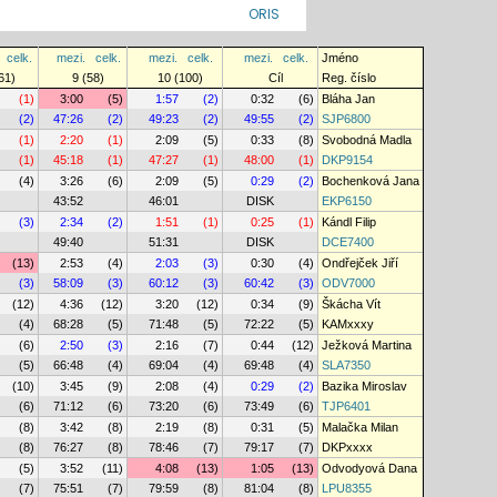
ORIS
celk.
mezi.
celk.
mezi.
celk.
mezi.
celk.
Jméno
61)
9 (58)
10 (100)
Cíl
Reg. číslo
(1)
3:00
(5)
1:57
(2)
0:32
(6)
Bláha Jan
(2)
47:26
(2)
49:23
(2)
49:55
(2)
SJP6800
(1)
2:20
(1)
2:09
(5)
0:33
(8)
Svobodná Madla
(1)
45:18
(1)
47:27
(1)
48:00
(1)
DKP9154
(4)
3:26
(6)
2:09
(5)
0:29
(2)
Bochenková Jana
43:52
46:01
DISK
EKP6150
(3)
2:34
(2)
1:51
(1)
0:25
(1)
Kándl Filip
49:40
51:31
DISK
DCE7400
(13)
2:53
(4)
2:03
(3)
0:30
(4)
Ondřejček Jiří
(3)
58:09
(3)
60:12
(3)
60:42
(3)
ODV7000
(12)
4:36
(12)
3:20
(12)
0:34
(9)
Škácha Vít
(4)
68:28
(5)
71:48
(5)
72:22
(5)
KAMxxxy
(6)
2:50
(3)
2:16
(7)
0:44
(12)
Ježková Martina
(5)
66:48
(4)
69:04
(4)
69:48
(4)
SLA7350
(10)
3:45
(9)
2:08
(4)
0:29
(2)
Bazika Miroslav
(6)
71:12
(6)
73:20
(6)
73:49
(6)
TJP6401
(8)
3:42
(8)
2:19
(8)
0:31
(5)
Malačka Milan
(8)
76:27
(8)
78:46
(7)
79:17
(7)
DKPxxxx
(5)
3:52
(11)
4:08
(13)
1:05
(13)
Odvodyová Dana
(7)
75:51
(7)
79:59
(8)
81:04
(8)
LPU8355