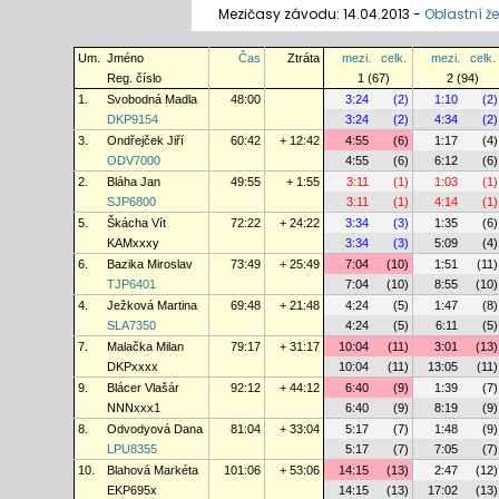
Mezičasy závodu: 14.04.2013 -
Oblastní že
Um.
Jméno
Čas
Ztráta
mezi.
celk.
mezi.
celk.
Reg. číslo
1 (67)
2 (94)
1.
Svobodná Madla
48:00
3:24
(2)
1:10
(2)
DKP9154
3:24
(2)
4:34
(2)
3.
Ondřejček Jiří
60:42
+ 12:42
4:55
(6)
1:17
(4)
ODV7000
4:55
(6)
6:12
(6)
2.
Bláha Jan
49:55
+ 1:55
3:11
(1)
1:03
(1)
SJP6800
3:11
(1)
4:14
(1)
5.
Škácha Vít
72:22
+ 24:22
3:34
(3)
1:35
(6)
KAMxxxy
3:34
(3)
5:09
(4)
6.
Bazika Miroslav
73:49
+ 25:49
7:04
(10)
1:51
(11)
TJP6401
7:04
(10)
8:55
(10)
4.
Ježková Martina
69:48
+ 21:48
4:24
(5)
1:47
(8)
SLA7350
4:24
(5)
6:11
(5)
7.
Malačka Milan
79:17
+ 31:17
10:04
(11)
3:01
(13)
DKPxxxx
10:04
(11)
13:05
(11)
9.
Blácer Vlašár
92:12
+ 44:12
6:40
(9)
1:39
(7)
NNNxxx1
6:40
(9)
8:19
(9)
8.
Odvodyová Dana
81:04
+ 33:04
5:17
(7)
1:48
(9)
LPU8355
5:17
(7)
7:05
(7)
10.
Blahová Markéta
101:06
+ 53:06
14:15
(13)
2:47
(12)
EKP695x
14:15
(13)
17:02
(13)