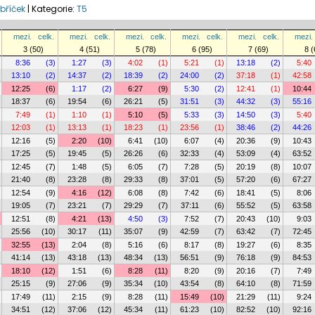
bříček
|
Kategorie:
T5
mezi.
celk.
mezi.
celk.
mezi.
celk.
mezi.
celk.
mezi.
celk.
mezi.
3 (50)
4 (51)
5 (78)
6 (95)
7 (69)
8 (
8:36
(3)
1:27
(3)
4:02
(1)
5:21
(1)
13:18
(2)
5:40
13:10
(2)
14:37
(2)
18:39
(2)
24:00
(2)
37:18
(1)
42:58
12:25
(6)
1:17
(2)
6:27
(9)
5:30
(2)
12:41
(1)
10:44
18:37
(6)
19:54
(6)
26:21
(5)
31:51
(3)
44:32
(3)
55:16
7:49
(1)
1:10
(1)
5:10
(5)
5:33
(3)
14:50
(3)
5:40
12:03
(1)
13:13
(1)
18:23
(1)
23:56
(1)
38:46
(2)
44:26
12:16
(5)
2:20
(10)
6:41
(10)
6:07
(4)
20:36
(9)
10:43
17:25
(5)
19:45
(5)
26:26
(6)
32:33
(4)
53:09
(4)
63:52
12:45
(7)
1:48
(5)
6:05
(7)
7:28
(5)
20:19
(8)
10:07
21:40
(8)
23:28
(8)
29:33
(8)
37:01
(5)
57:20
(6)
67:27
12:54
(9)
4:16
(12)
6:08
(8)
7:42
(6)
18:41
(5)
8:06
19:05
(7)
23:21
(7)
29:29
(7)
37:11
(6)
55:52
(5)
63:58
12:51
(8)
4:21
(13)
4:50
(3)
7:52
(7)
20:43
(10)
9:03
25:56
(10)
30:17
(11)
35:07
(9)
42:59
(7)
63:42
(7)
72:45
32:55
(13)
2:04
(8)
5:16
(6)
8:17
(8)
19:27
(6)
8:35
41:14
(13)
43:18
(13)
48:34
(13)
56:51
(9)
76:18
(9)
84:53
18:10
(12)
1:51
(6)
8:28
(11)
8:20
(9)
20:16
(7)
7:49
25:15
(9)
27:06
(9)
35:34
(10)
43:54
(8)
64:10
(8)
71:59
17:49
(11)
2:15
(9)
8:28
(11)
15:49
(10)
21:29
(11)
9:24
34:51
(12)
37:06
(12)
45:34
(11)
61:23
(10)
82:52
(10)
92:16