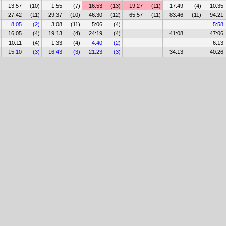
13:57
(10)
1:55
(7)
16:53
(13)
19:27
(11)
17:49
(4)
10:35
27:42
(11)
29:37
(10)
46:30
(12)
65:57
(11)
83:46
(11)
94:21
8:05
(2)
3:08
(11)
5:06
(4)
5:58
16:05
(4)
19:13
(4)
24:19
(4)
41:08
47:06
10:11
(4)
1:33
(4)
4:40
(2)
6:13
15:10
(3)
16:43
(3)
21:23
(3)
34:13
40:26