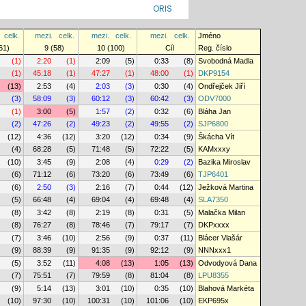
ORIS
celk.
mezi.
celk.
mezi.
celk.
mezi.
celk.
Jméno
61)
9 (58)
10 (100)
Cíl
Reg. číslo
(1)
2:20
(1)
2:09
(5)
0:33
(8)
Svobodná Madla
(1)
45:18
(1)
47:27
(1)
48:00
(1)
DKP9154
(13)
2:53
(4)
2:03
(3)
0:30
(4)
Ondřejček Jiří
(3)
58:09
(3)
60:12
(3)
60:42
(3)
ODV7000
(1)
3:00
(5)
1:57
(2)
0:32
(6)
Bláha Jan
(2)
47:26
(2)
49:23
(2)
49:55
(2)
SJP6800
(12)
4:36
(12)
3:20
(12)
0:34
(9)
Škácha Vít
(4)
68:28
(5)
71:48
(5)
72:22
(5)
KAMxxxy
(10)
3:45
(9)
2:08
(4)
0:29
(2)
Bazika Miroslav
(6)
71:12
(6)
73:20
(6)
73:49
(6)
TJP6401
(6)
2:50
(3)
2:16
(7)
0:44
(12)
Ježková Martina
(5)
66:48
(4)
69:04
(4)
69:48
(4)
SLA7350
(8)
3:42
(8)
2:19
(8)
0:31
(5)
Malačka Milan
(8)
76:27
(8)
78:46
(7)
79:17
(7)
DKPxxxx
(7)
3:46
(10)
2:56
(9)
0:37
(11)
Blácer Vlašár
(9)
88:39
(9)
91:35
(9)
92:12
(9)
NNNxxx1
(5)
3:52
(11)
4:08
(13)
1:05
(13)
Odvodyová Dana
(7)
75:51
(7)
79:59
(8)
81:04
(8)
LPU8355
(9)
5:14
(13)
3:01
(10)
0:35
(10)
Blahová Markéta
(10)
97:30
(10)
100:31
(10)
101:06
(10)
EKP695x