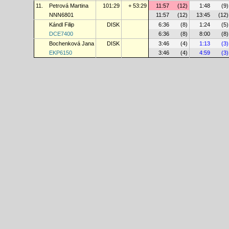
11.
Petrová Martina
101:29
+ 53:29
11:57
(12)
1:48
(9)
NNN6801
11:57
(12)
13:45
(12)
Kándl Filip
DISK
6:36
(8)
1:24
(5)
DCE7400
6:36
(8)
8:00
(8)
Bochenková Jana
DISK
3:46
(4)
1:13
(3)
EKP6150
3:46
(4)
4:59
(3)