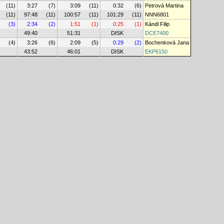
(11)
3:27
(7)
3:09
(11)
0:32
(6)
Petrová Martina
(11)
97:48
(11)
100:57
(11)
101:29
(11)
NNN6801
(3)
2:34
(2)
1:51
(1)
0:25
(1)
Kándl Filip
49:40
51:31
DISK
DCE7400
(4)
3:26
(6)
2:09
(5)
0:29
(2)
Bochenková Jana
43:52
46:01
DISK
EKP6150